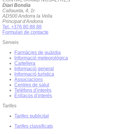
Diari Bondia
Callaueta, 4, 1r
AD500 Andorra la Vella
Principat d'Andorra
Tel. +376 80 88 88
Formulari de contacte
Serveis
Farmàcies de guàrdia
Informació meteorològica
Cartellera
Informació general
Informació turística
Associacions
Centres de salut
Telèfons d'interès
Enllaços d'interés
Tarifes
Tarifes publicitat
Tarifes classificats