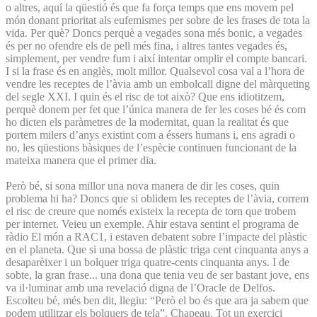
o altres, aquí la qüestió és que fa força temps que ens movem pel
món donant prioritat als eufemismes per sobre de les frases de tota la
vida. Per què? Doncs perquè a vegades sona més bonic, a vegades
és per no ofendre els de pell més fina, i altres tantes vegades és,
simplement, per vendre fum i així intentar omplir el compte bancari.
I si la frase és en anglès, molt millor. Qualsevol cosa val a l’hora de
vendre les receptes de l’àvia amb un embolcall digne del màrqueting
del segle XXI. I quin és el risc de tot això? Que ens idiotitzem,
perquè donem per fet que l’única manera de fer les coses bé és com
ho dicten els paràmetres de la modernitat, quan la realitat és que
portem milers d’anys existint com a éssers humans i, ens agradi o
no, les qüestions bàsiques de l’espècie continuen funcionant de la
mateixa manera que el primer dia.
Però bé, si sona millor una nova manera de dir les coses, quin
problema hi ha? Doncs que si oblidem les receptes de l’àvia, correm
el risc de creure que només existeix la recepta de torn que trobem
per internet. Veieu un exemple. Ahir estava sentint el programa de
ràdio El món a RAC1, i estaven debatent sobre l’impacte del plàstic
en el planeta. Que si una bossa de plàstic triga cent cinquanta anys a
desaparèixer i un bolquer triga quatre-cents cinquanta anys. I de
sobte, la gran frase... una dona que tenia veu de ser bastant jove, ens
va il·luminar amb una revelació digna de l’Oracle de Delfos.
Escolteu bé, més ben dit, llegiu: “Però el bo és que ara ja sabem que
podem utilitzar els bolquers de tela”. Chapeau. Tot un exercici