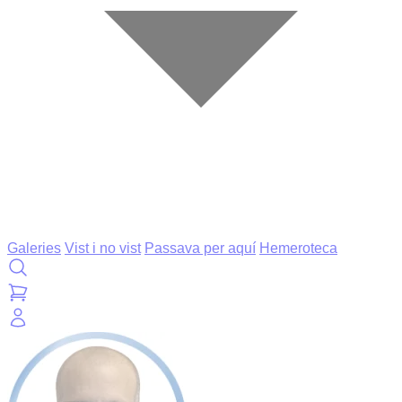
Galeries
Vist i no vist
Passava per aquí
Hemeroteca