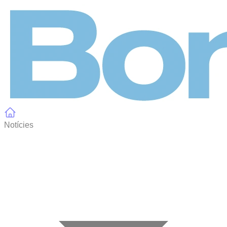
Panell de gestió de galetes
Notícies