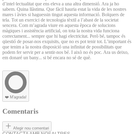
d’intel·lectualitat que ens eleva a una altra dimensió. Ara ja ho
sabem. Quina llàstima. Que fàcil hauria estat la vida de les nostres
mares i àvies si haguessin tingut aquesta informació. Bolquers de
tela. Tot un exercici de tecnologia tèxtil a l’abast de la societat
sencera. Com m’agrada viure en aquesta època de solucions
màgiques i assistència artificial, on tota la nostra vida funciona
correctament... sempre que hi hagi electricitat. Però bé, tampoc és
qüestió de posar-nos exquisits, que no es pot tenir tot. L’important és
que tenim a la nostra disposició una infinitat de possibilitats que
podem fer servir per a sentir-nos bé. I això no és poc. Ara us deixo,
em donaré un bany... si bé encara no sé de què.
❤️
M'agrada!
Comentaris
Afegir nou comentari
CONTACTA AMB NOSALTRES