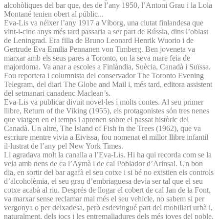
alcohòliques del bar que, des de l’any 1950, l’Antoni Grau i la Lola
Montané tenien obert al públic...
Eva-Lis va néixer l’any 1917 a Víborg, una ciutat finlandesa que
vint-i-cinc anys més tard passaria a ser part de Rússia, dins l’oblast
de Leningrad. Era filla de Bruno Leonard Henrik Wuorio i de
Gertrude Eva Emilia Pennanen von Timberg. Ben joveneta va
marxar amb els seus pares a Toronto, on la seva mare feia de
majordoma. Va anar a escoles a Finlàndia, Suècia, Canadà i Suïssa.
Fou reportera i columnista del conservador The Toronto Evening
Telegram, del diari The Globe and Mail i, més tard, editora assistent
del setmanari canadenc Maclean’s.
Eva-Lis va publicar divuit novel·les i molts contes. Al seu primer
llibre, Return of the Viking (1955), els protagonistes són tres nenes
que viatgen en el temps i aprenen sobre el passat històric del
Canadà. Un altre, The Island of Fish in the Trees (1962), que va
escriure mentre vivia a Eivissa, fou nomenat el millor llibre infantil
il·lustrat de l’any pel New York Times.
Li agradava molt la canalla a l’Eva-Lis. Hi ha qui recorda com se la
veia amb nens de ca l’Aymà i de cal Poblador d’Arinsal. Un bon
dia, en sortir del bar agafà el seu cotxe i si bé no existien els controls
d’alcoholèmia, el seu grau d’embriaguesa devia ser tal que el seu
cotxe acabà al riu. Després de llogar el cobert de cal Jan de la Font,
va marxar sense reclamar mai més el seu vehicle, no sabem si per
vergonya o per deixadesa, però esdevingué part del mobiliari urbà i,
naturalment, dels jocs i les entremaliadures dels més joves del poble.