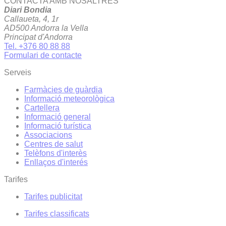
CONTACTA AMB NOSALTRES
Diari Bondia
Callaueta, 4, 1r
AD500 Andorra la Vella
Principat d'Andorra
Tel. +376 80 88 88
Formulari de contacte
Serveis
Farmàcies de guàrdia
Informació meteorològica
Cartellera
Informació general
Informació turística
Associacions
Centres de salut
Telèfons d'interès
Enllaços d'interés
Tarifes
Tarifes publicitat
Tarifes classificats