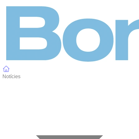
Panell de gestió de galetes
Notícies