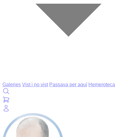
Galeries
Vist i no vist
Passava per aquí
Hemeroteca