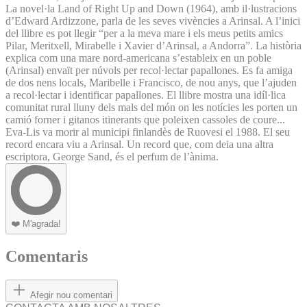
La novel·la Land of Right Up and Down (1964), amb il·lustracions
d’Edward Ardizzone, parla de les seves vivències a Arinsal. A l’inici
del llibre es pot llegir “per a la meva mare i els meus petits amics
Pilar, Meritxell, Mirabelle i Xavier d’Arinsal, a Andorra”. La història
explica com una mare nord-americana s’estableix en un poble
(Arinsal) envaït per núvols per recol·lectar papallones. Es fa amiga
de dos nens locals, Maribelle i Francisco, de nou anys, que l’ajuden
a recol·lectar i identificar papallones. El llibre mostra una idíl·lica
comunitat rural lluny dels mals del món on les notícies les porten un
camió forner i gitanos itinerants que poleixen cassoles de coure...
Eva-Lis va morir al municipi finlandès de Ruovesi el 1988. El seu
record encara viu a Arinsal. Un record que, com deia una altra
escriptora, George Sand, és el perfum de l’ànima.
❤️
M'agrada!
Comentaris
Afegir nou comentari