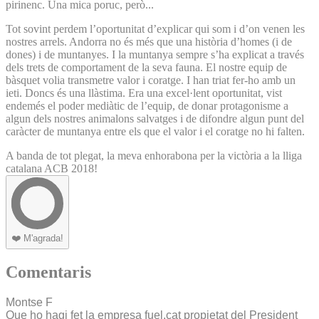
pirinenc. Una mica poruc, però...
Tot sovint perdem l’oportunitat d’explicar qui som i d’on venen les
nostres arrels. Andorra no és més que una història d’homes (i de
dones) i de muntanyes. I la muntanya sempre s’ha explicat a través
dels trets de comportament de la seva fauna. El nostre equip de
bàsquet volia transmetre valor i coratge. I han triat fer-ho amb un
ieti. Doncs és una llàstima. Era una excel·lent oportunitat, vist
endemés el poder mediàtic de l’equip, de donar protagonisme a
algun dels nostres animalons salvatges i de difondre algun punt del
caràcter de muntanya entre els que el valor i el coratge no hi falten.
A banda de tot plegat, la meva enhorabona per la victòria a la lliga
catalana ACB 2018!
❤️
M'agrada!
Comentaris
Montse F
Que ho hagi fet la empresa fuel.cat propietat del President