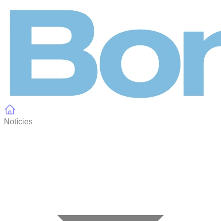
Panell de gestió de galetes
Notícies