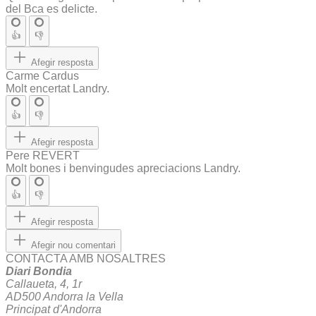
del Bca es delicte.
👍
👎
Afegir resposta
Carme Cardus
Molt encertat Landry.
👍
👎
Afegir resposta
Pere REVERT
Molt bones i benvingudes apreciacions Landry.
👍
👎
Afegir resposta
Afegir nou comentari
CONTACTA AMB NOSALTRES
Diari Bondia
Callaueta, 4, 1r
AD500 Andorra la Vella
Principat d'Andorra