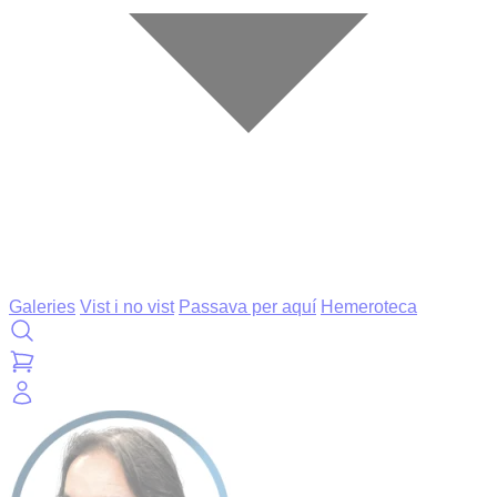
Galeries
Vist i no vist
Passava per aquí
Hemeroteca