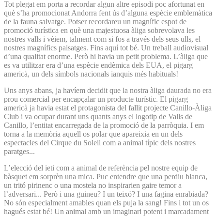
Tot plegat em porta a recordar algun altre episodi poc afortunat en
què s’ha promocionat Andorra fent ús d’alguna espècie emblemàtica
de la fauna salvatge. Potser recordareu un magnífic espot de
promoció turística en què una majestuosa àliga sobrevolava les
nostres valls i vèiem, talment com si fos a través dels seus ulls, el
nostres magnífics paisatges. Fins aquí tot bé. Un treball audiovisual
d’una qualitat enorme. Però hi havia un petit problema. L’àliga que
es va utilitzar era d’una espècie endèmica dels EUA, el pigarg
americà, un dels símbols nacionals ianquis més habituals!
Uns anys abans, ja havíem decidit que la nostra àliga daurada no era
prou comercial per encapçalar un producte turístic. El pigarg
americà ja havia estat el protagonista del fallit projecte Canillo-Àliga
Club i va ocupar durant uns quants anys el logotip de Valls de
Canillo, l’entitat encarregada de la promoció de la parròquia. I em
torna a la memòria aquell os polar que apareixia en un dels
espectacles del Cirque du Soleil com a animal típic dels nostres
paratges...
L’elecció del ieti com a animal de referència pel nostre equip de
bàsquet em sorprèn una mica. Puc entendre que una perdiu blanca,
un tritó pirinenc o una mostela no inspirarien gaire temor a
l’adversari... Però i una guineu? I un teixó? I una fagina enrabiada?
No són especialment amables quan els puja la sang! Fins i tot un os
hagués estat bé! Un animal amb un imaginari potent i marcadament