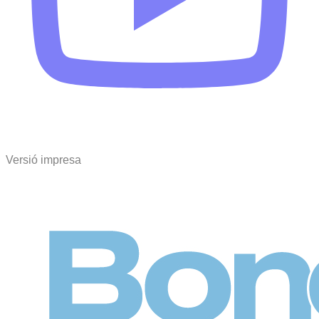
Versió impresa