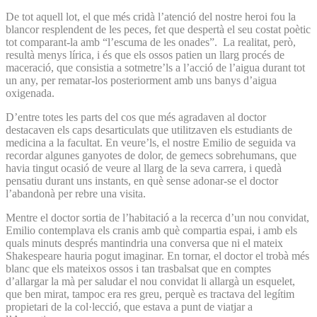
De tot aquell lot, el que més cridà l’atenció del nostre heroi fou la
blancor resplendent de les peces, fet que despertà el seu costat poètic
tot comparant-la amb “l’escuma de les onades”. La realitat, però,
resultà menys lírica, i és que els ossos patien un llarg procés de
maceració, que consistia a sotmetre’ls a l’acció de l’aigua durant tot
un any, per rematar-los posteriorment amb uns banys d’aigua
oxigenada.
D’entre totes les parts del cos que més agradaven al doctor
destacaven els caps desarticulats que utilitzaven els estudiants de
medicina a la facultat. En veure’ls, el nostre Emilio de seguida va
recordar algunes ganyotes de dolor, de gemecs sobrehumans, que
havia tingut ocasió de veure al llarg de la seva carrera, i quedà
pensatiu durant uns instants, en què sense adonar-se el doctor
l’abandonà per rebre una visita.
Mentre el doctor sortia de l’habitació a la recerca d’un nou convidat,
Emilio contemplava els cranis amb què compartia espai, i amb els
quals minuts després mantindria una conversa que ni el mateix
Shakespeare hauria pogut imaginar. En tornar, el doctor el trobà més
blanc que els mateixos ossos i tan trasbalsat que en comptes
d’allargar la mà per saludar el nou convidat li allargà un esquelet,
que ben mirat, tampoc era res greu, perquè es tractava del legítim
propietari de la col·lecció, que estava a punt de viatjar a