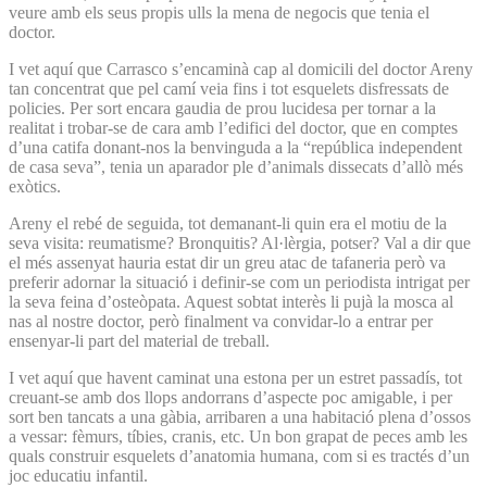
veure amb els seus propis ulls la mena de negocis que tenia el
doctor.
I vet aquí que Carrasco s’encaminà cap al domicili del doctor Areny
tan concentrat que pel camí veia fins i tot esquelets disfressats de
policies. Per sort encara gaudia de prou lucidesa per tornar a la
realitat i trobar-se de cara amb l’edifici del doctor, que en comptes
d’una catifa donant-nos la benvinguda a la “república independent
de casa seva”, tenia un aparador ple d’animals dissecats d’allò més
exòtics.
Areny el rebé de seguida, tot demanant-li quin era el motiu de la
seva visita: reumatisme? Bronquitis? Al·lèrgia, potser? Val a dir que
el més assenyat hauria estat dir un greu atac de tafaneria però va
preferir adornar la situació i definir-se com un periodista intrigat per
la seva feina d’osteòpata. Aquest sobtat interès li pujà la mosca al
nas al nostre doctor, però finalment va convidar-lo a entrar per
ensenyar-li part del material de treball.
I vet aquí que havent caminat una estona per un estret passadís, tot
creuant-se amb dos llops andorrans d’aspecte poc amigable, i per
sort ben tancats a una gàbia, arribaren a una habitació plena d’ossos
a vessar: fèmurs, tíbies, cranis, etc. Un bon grapat de peces amb les
quals construir esquelets d’anatomia humana, com si es tractés d’un
joc educatiu infantil.