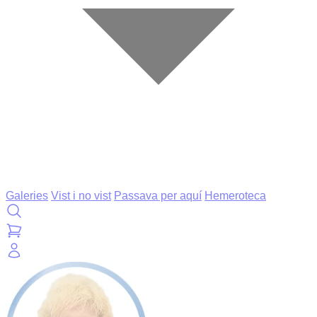
Galeries
Vist i no vist
Passava per aquí
Hemeroteca