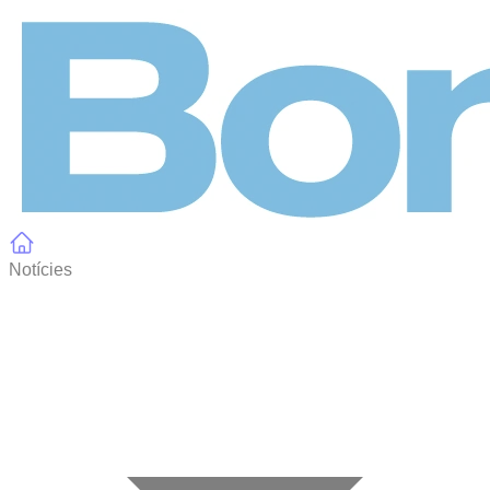
Panell de gestió de galetes
Notícies