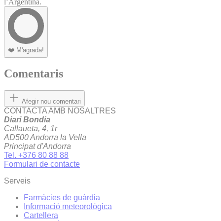
l’Argentina.
❤️
M'agrada!
Comentaris
Afegir nou comentari
CONTACTA AMB NOSALTRES
Diari Bondia
Callaueta, 4, 1r
AD500 Andorra la Vella
Principat d'Andorra
Tel. +376 80 88 88
Formulari de contacte
Serveis
Farmàcies de guàrdia
Informació meteorològica
Cartellera