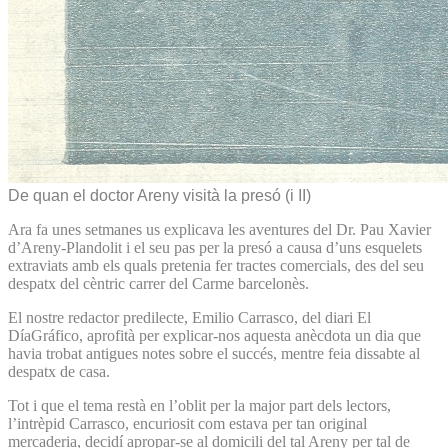
De quan el doctor Areny visità la presó (i II)
Ara fa unes setmanes us explicava les aventures del Dr. Pau Xavier
d’Areny-Plandolit i el seu pas per la presó a causa d’uns esquelets
extraviats amb els quals pretenia fer tractes comercials, des del seu
despatx del cèntric carrer del Carme barcelonès.
El nostre redactor predilecte, Emilio Carrasco, del diari El
DíaGráfico, aprofità per explicar-nos aquesta anècdota un dia que
havia trobat antigues notes sobre el succés, mentre feia dissabte al
despatx de casa.
Tot i que el tema restà en l’oblit per la major part dels lectors,
l’intrèpid Carrasco, encuriosit com estava per tan original
mercaderia, decidí apropar-se al domicili del tal Areny per tal de