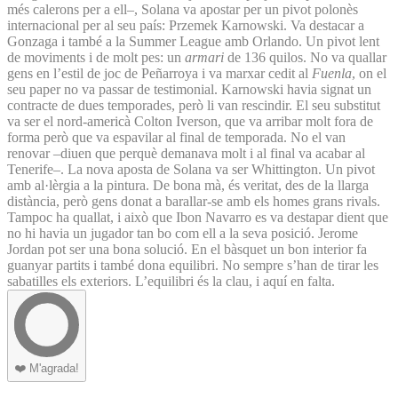
més calerons per a ell–, Solana va apostar per un pivot polonès
internacional per al seu país: Przemek Karnowski. Va destacar a
Gonzaga i també a la Summer League amb Orlando. Un pivot lent
de moviments i de molt pes: un
armari
de 136 quilos. No va quallar
gens en l’estil de joc de Peñarroya i va marxar cedit al
Fuenla
, on el
seu paper no va passar de testimonial. Karnowski havia signat un
contracte de dues temporades, però li van rescindir. El seu substitut
va ser el nord-americà Colton Iverson, que va arribar molt fora de
forma però que va espavilar al final de temporada. No el van
renovar –diuen que perquè demanava molt i al final va acabar al
Tenerife–. La nova aposta de Solana va ser Whittington. Un pivot
amb al·lèrgia a la pintura. De bona mà, és veritat, des de la llarga
distància, però gens donat a barallar-se amb els homes grans rivals.
Tampoc ha quallat, i això que Ibon Navarro es va destapar dient que
no hi havia un jugador tan bo com ell a la seva posició. Jerome
Jordan pot ser una bona solució. En el bàsquet un bon interior fa
guanyar partits i també dona equilibri. No sempre s’han de tirar les
sabatilles els exteriors. L’equilibri és la clau, i aquí en falta.
❤️
M'agrada!