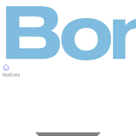
Panell de gestió de galetes
Notícies