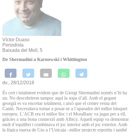
Víctor Duaso
Periodista
Baixada del Molí, 5
De Shermadini a Karnowski i Whittington
dv., 28/12/2018
És cert i totalment evident que de Giorgi Shermadini només n’hi ha
un. No descobrirem tampoc aquí la sopa d’all. Amb el gegant
georgià es va encertar totalment, i això que el center venia del
Cantú. Necessitava tornar a posar-se a l’aparador del millor bàsquet
europeu. L’ACB era el millor lloc i el MoraBanc va jugar per a ell,
gràcies a una bona connexió amb Albicy. Aquell equip va demostrar
molt d’equilibri i combinava el joc interior amb el joc exterior. Amb
la lògica marxa de Gio a l’Unicaja –millor projecte esportiu i també