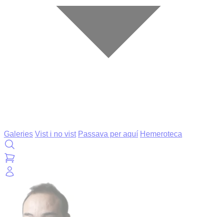
Galeries
Vist i no vist
Passava per aquí
Hemeroteca