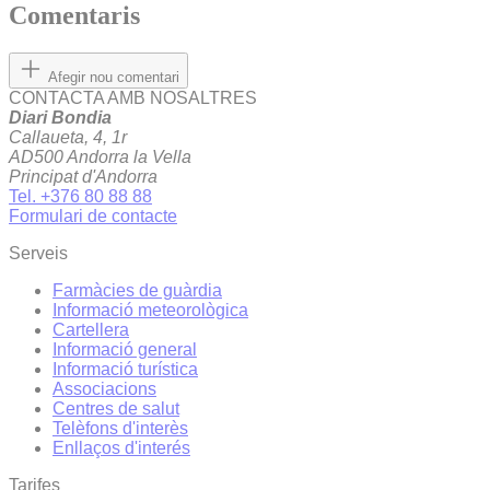
Comentaris
Afegir nou comentari
CONTACTA AMB NOSALTRES
Diari Bondia
Callaueta, 4, 1r
AD500 Andorra la Vella
Principat d'Andorra
Tel. +376 80 88 88
Formulari de contacte
Serveis
Farmàcies de guàrdia
Informació meteorològica
Cartellera
Informació general
Informació turística
Associacions
Centres de salut
Telèfons d'interès
Enllaços d'interés
Tarifes