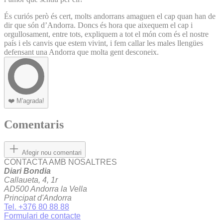
És curiós però és cert, molts andorrans amaguen el cap quan han de
dir que són d’Andorra. Doncs és hora que aixequem el cap i
orgullosament, entre tots, expliquem a tot el món com és el nostre
país i els canvis que estem vivint, i fem callar les males llengües
defensant una Andorra que molta gent desconeix.
❤️
M'agrada!
Comentaris
Afegir nou comentari
CONTACTA AMB NOSALTRES
Diari Bondia
Callaueta, 4, 1r
AD500 Andorra la Vella
Principat d'Andorra
Tel. +376 80 88 88
Formulari de contacte