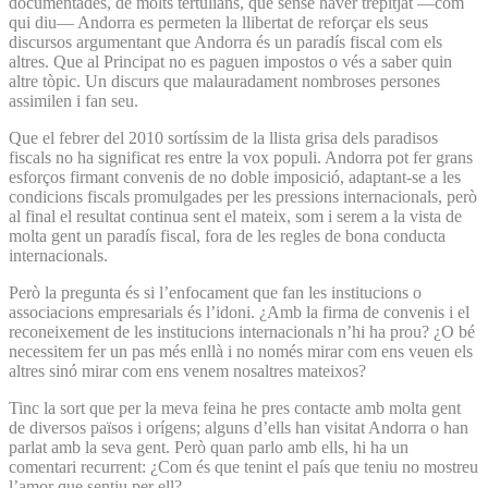
documentades, de molts tertulians, que sense haver trepitjat —com
qui diu— Andorra es permeten la llibertat de reforçar els seus
discursos argumentant que Andorra és un paradís fiscal com els
altres. Que al Principat no es paguen impostos o vés a saber quin
altre tòpic. Un discurs que malauradament nombroses persones
assimilen i fan seu.
Que el febrer del 2010 sortíssim de la llista grisa dels paradisos
fiscals no ha significat res entre la vox populi. Andorra pot fer grans
esforços firmant convenis de no doble imposició, adaptant-se a les
condicions fiscals promulgades per les pressions internacionals, però
al final el resultat continua sent el mateix, som i serem a la vista de
molta gent un paradís fiscal, fora de les regles de bona conducta
internacionals.
Però la pregunta és si l’enfocament que fan les institucions o
associacions empresarials és l’idoni. ¿Amb la firma de convenis i el
reconeixement de les institucions internacionals n’hi ha prou? ¿O bé
necessitem fer un pas més enllà i no només mirar com ens veuen els
altres sinó mirar com ens venem nosaltres mateixos?
Tinc la sort que per la meva feina he pres contacte amb molta gent
de diversos països i orígens; alguns d’ells han visitat Andorra o han
parlat amb la seva gent. Però quan parlo amb ells, hi ha un
comentari recurrent: ¿Com és que tenint el país que teniu no mostreu
l’amor que sentiu per ell?