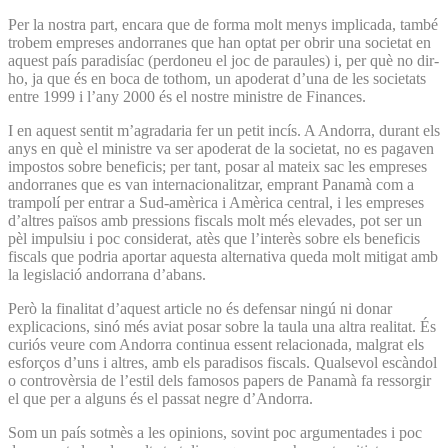
Per la nostra part, encara que de forma molt menys implicada, també
trobem empreses andorranes que han optat per obrir una societat en
aquest país paradisíac (perdoneu el joc de paraules) i, per què no dir-
ho, ja que és en boca de tothom, un apoderat d’una de les societats
entre 1999 i l’any 2000 és el nostre ministre de Finances.
I en aquest sentit m’agradaria fer un petit incís. A Andorra, durant els
anys en què el ministre va ser apoderat de la societat, no es pagaven
impostos sobre beneficis; per tant, posar al mateix sac les empreses
andorranes que es van internacionalitzar, emprant Panamà com a
trampolí per entrar a Sud-amèrica i Amèrica central, i les empreses
d’altres països amb pressions fiscals molt més elevades, pot ser un
pèl impulsiu i poc considerat, atès que l’interès sobre els beneficis
fiscals que podria aportar aquesta alternativa queda molt mitigat amb
la legislació andorrana d’abans.
Però la finalitat d’aquest article no és defensar ningú ni donar
explicacions, sinó més aviat posar sobre la taula una altra realitat. És
curiós veure com Andorra continua essent relacionada, malgrat els
esforços d’uns i altres, amb els paradisos fiscals. Qualsevol escàndol
o controvèrsia de l’estil dels famosos papers de Panamà fa ressorgir
el que per a alguns és el passat negre d’Andorra.
Som un país sotmès a les opinions, sovint poc argumentades i poc