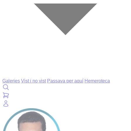
Galeries
Vist i no vist
Passava per aquí
Hemeroteca