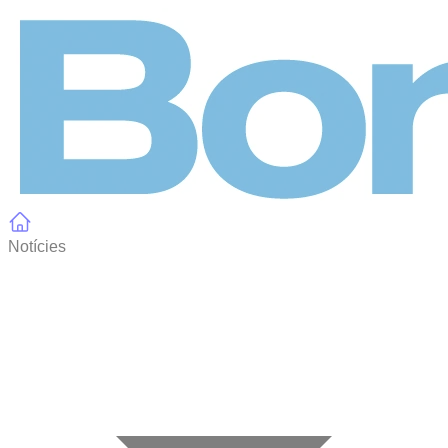
Panell de gestió de galetes
Notícies