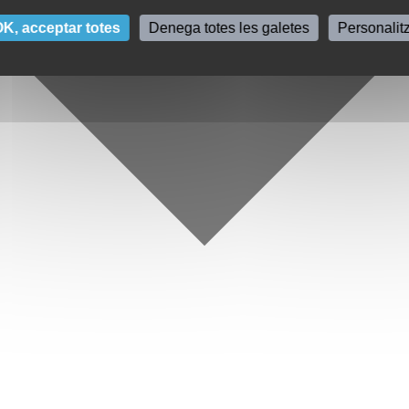
K, acceptar totes
Denega totes les galetes
Personalit