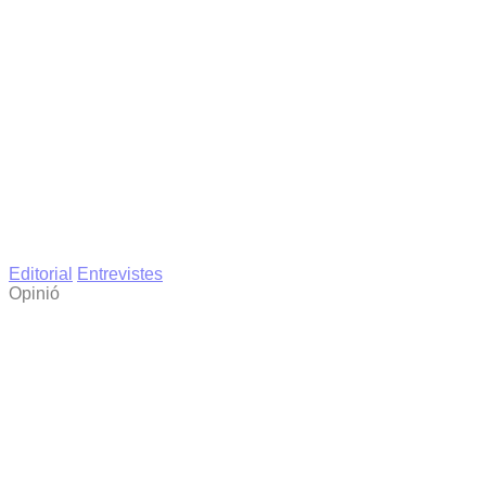
Editorial
Entrevistes
Opinió