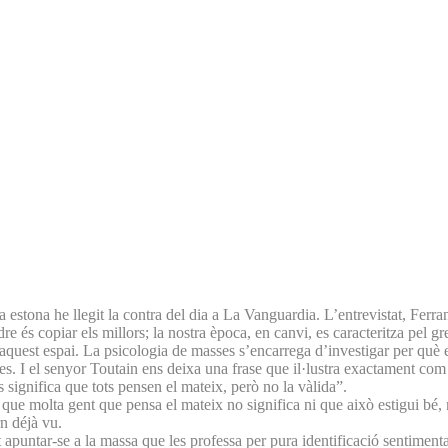
una estona he llegit la contra del dia a La Vanguardia. L’entrevistat, Fe
dre és copiar els millors; la nostra època, en canvi, es caracteritza pel
aquest espai. La psicologia de masses s’encarrega d’investigar per què e
s. I el senyor Toutain ens deixa una frase que il·lustra exactament com 
 significa que tots pensen el mateix, però no la vàlida”.
 molta gent que pensa el mateix no significa ni que això estigui bé, ni 
rn déjà vu.
apuntar-se a la massa que les professa per pura identificació sentimental