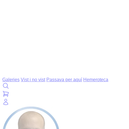
Galeries
Vist i no vist
Passava per aquí
Hemeroteca