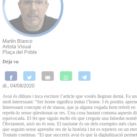
Martín Blanco
Artista Visual
Plaça del Poble
Déjà vu
dt., 04/08/2020
Avui és dilluns i toca escriure l’article que vostès llegiran demà. Fa 
molt interessant: “Ser home significa imitar l’home. I és positiu: apren
Interessant concepte el de massa, que ja alguna vegada hem referit en 
repetir-lo sense qüestionar-se res. Una cosa bastant comuna aquests die
equivocada. El fet que siguin molts els que creguin una falsedat només
Òbviament, això no és nou. El nazisme és un dels exemples més clars que
que seguim sense aprendre res de la història i tot es repeteix en un ete
Toutain continua: “El que succeeix avui és que la digitalització permet 