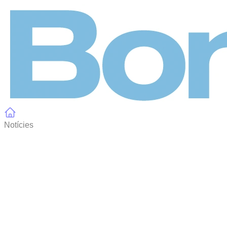
Panell de gestió de galetes
Notícies