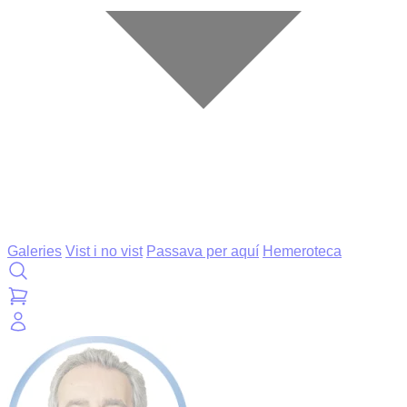
Galeries
Vist i no vist
Passava per aquí
Hemeroteca