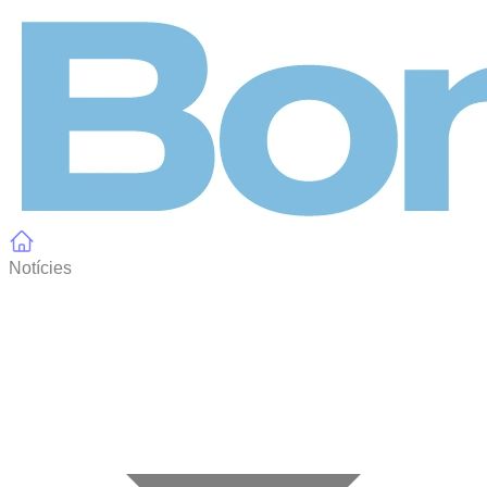
Panell de gestió de galetes
Notícies