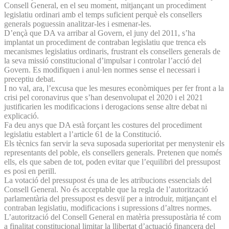
Consell General, en el seu moment, mitjançant un procediment
legislatiu ordinari amb el temps suficient perquè els consellers
generals poguessin analitzar-les i esmenar-les.
D’ençà que DA va arribar al Govern, el juny del 2011, s’ha
implantat un procediment de contraban legislatiu que trenca els
mecanismes legislatius ordinaris, frustrant els consellers generals de
la seva missió constitucional d’impulsar i controlar l’acció del
Govern. Es modifiquen i anul·len normes sense el necessari i
preceptiu debat.
I no val, ara, l’excusa que les mesures econòmiques per fer front a la
crisi pel coronavirus que s’han desenvolupat el 2020 i el 2021
justificarien les modificacions i derogacions sense altre debat ni
explicació.
Fa deu anys que DA està forçant les costures del procediment
legislatiu establert a l’article 61 de la Constitució.
Els tècnics fan servir la seva suposada superioritat per menystenir els
representants del poble, els consellers generals. Pretenen que només
ells, els que saben de tot, poden evitar que l’equilibri del pressupost
es posi en perill.
La votació del pressupost és una de les atribucions essencials del
Consell General. No és acceptable que la regla de l’autorització
parlamentària del pressupost es desviï per a introduir, mitjançant el
contraban legislatiu, modificacions i supressions d’altres normes.
L’autorització del Consell General en matèria pressupostària té com
a finalitat constitucional limitar la llibertat d’actuació financera del