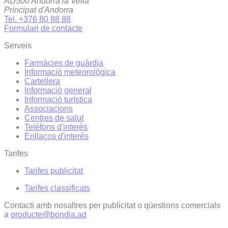
AD500 Andorra la Vella
Principat d'Andorra
Tel. +376 80 88 88
Formulari de contacte
Serveis
Farmàcies de guàrdia
Informació meteorològica
Cartellera
Informació general
Informació turística
Associacions
Centres de salut
Telèfons d'interès
Enllaços d'interés
Tarifes
Tarifes publicitat
Tarifes classificats
Contacti amb nosaltres per publicitat o qüestions comercials
a
producte@bondia.ad