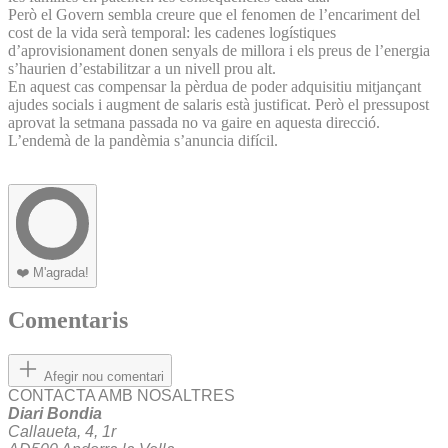
Però el Govern sembla creure que el fenomen de l’encariment del
cost de la vida serà temporal: les cadenes logístiques
d’aprovisionament donen senyals de millora i els preus de l’energia
s’haurien d’estabilitzar a un nivell prou alt.
En aquest cas compensar la pèrdua de poder adquisitiu mitjançant
ajudes socials i augment de salaris està justificat. Però el pressupost
aprovat la setmana passada no va gaire en aquesta direcció.
L’endemà de la pandèmia s’anuncia difícil.
❤️
M'agrada!
Comentaris
Afegir nou comentari
CONTACTA AMB NOSALTRES
Diari Bondia
Callaueta, 4, 1r