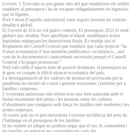
Govern. L’Executiu no pot gastar més del que estableixen els crèdits
establerts al pressupost i ha de recaptar obligatòriament els ingressos
que hi figuren.
Però l’abast d’aquella autorització varia segons presenti un caràcter
detallat o global.
El Govern de DA no vol gaires controls. El pressupost 2022 és molt
global i poc detallat. Però aprofitant el tràmit, modifiquen textos
legislatius mitjançant les disposicions finals. Es trepitja així el
Reglament del Consell General que estableix que cada projecte “ha
d’anar acompanyat d’una memòria justificativa i econòmica... així
com de la documentació i antecedents necessaris perquè el Consell
General s’hi pugui pronunciar.”
Però més enllà d’aquest abús de posició dominant, el pressupost no
té gens en compte la difícil situació econòmica del país.
La desorganització de les cadenes de producció provocada per la
pandèmia ha encarit els costos i generat escassetats i penúries per a
famílies i empreses.
L’economia andorrana està rebent avui una forta patacada amb el
brutal encariment dels preus i les tensions sobre les cadenes
d’abastiment que castiguen amb força les famílies més modestes i les
petites empreses.
Al nostre país no es pot menystenir l’enorme incidència del preu de
l’habitatge en el pressupost de les famílies.
Si ho sumem tot plegat no podrem negar que el xoc és contundent i
les famílies en pateixen les conseqüències cada dia.