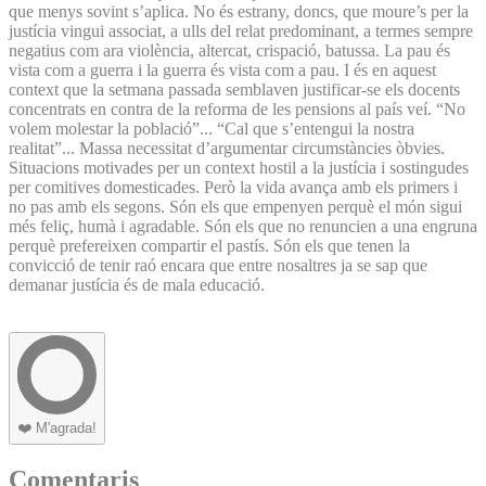
que menys sovint s’aplica. No és estrany, doncs, que moure’s per la
justícia vingui associat, a ulls del relat predominant, a termes sempre
negatius com ara violència, altercat, crispació, batussa. La pau és
vista com a guerra i la guerra és vista com a pau. I és en aquest
context que la setmana passada semblaven justificar-se els docents
concentrats en contra de la reforma de les pensions al país veí. “No
volem molestar la població”... “Cal que s’entengui la nostra
realitat”... Massa necessitat d’argumentar circumstàncies òbvies.
Situacions motivades per un context hostil a la justícia i sostingudes
per comitives domesticades. Però la vida avança amb els primers i
no pas amb els segons. Són els que empenyen perquè el món sigui
més feliç, humà i agradable. Són els que no renuncien a una engruna
perquè prefereixen compartir el pastís. Són els que tenen la
convicció de tenir raó encara que entre nosaltres ja se sap que
demanar justícia és de mala educació.
❤️
M'agrada!
Comentaris