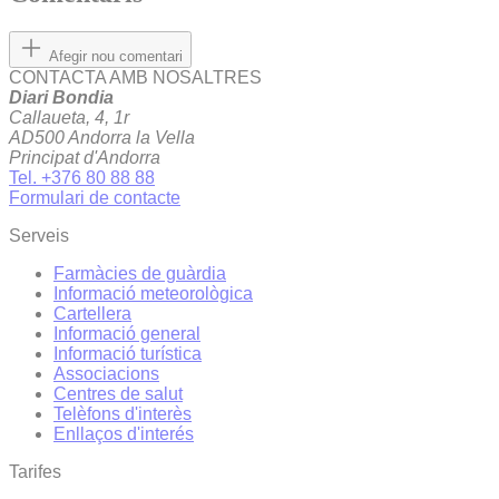
Afegir nou comentari
CONTACTA AMB NOSALTRES
Diari Bondia
Callaueta, 4, 1r
AD500 Andorra la Vella
Principat d'Andorra
Tel. +376 80 88 88
Formulari de contacte
Serveis
Farmàcies de guàrdia
Informació meteorològica
Cartellera
Informació general
Informació turística
Associacions
Centres de salut
Telèfons d'interès
Enllaços d'interés
Tarifes