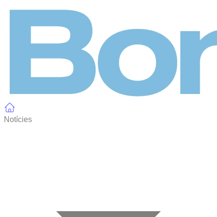
Panell de gestió de galetes
Notícies