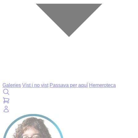
Galeries
Vist i no vist
Passava per aquí
Hemeroteca