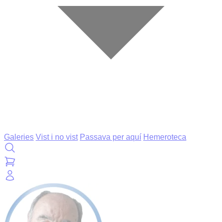
Galeries
Vist i no vist
Passava per aquí
Hemeroteca