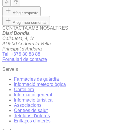
👍
👎
Afegir resposta
Afegir nou comentari
CONTACTA AMB NOSALTRES
Diari Bondia
Callaueta, 4, 1r
AD500 Andorra la Vella
Principat d'Andorra
Tel. +376 80 88 88
Formulari de contacte
Serveis
Farmàcies de guàrdia
Informació meteorològica
Cartellera
Informació general
Informació turística
Associacions
Centres de salut
Telèfons d'interès
Enllaços d'interés