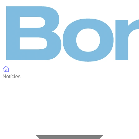
Panell de gestió de galetes
Notícies