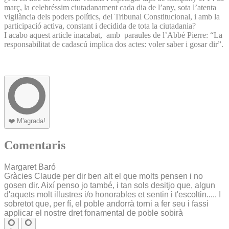
març, la celebréssim ciutadanament cada dia de l’any, sota l’atenta
vigilància dels poders polítics, del Tribunal Constitucional, i amb la
participació activa, constant i decidida de tota la ciutadania?
I acabo aquest article inacabat, amb paraules de l’Abbé Pierre: “La
responsabilitat de cadascú implica dos actes: voler saber i gosar dir”.
❤️
M'agrada!
Comentaris
Margaret Baró
Gràcies Claude per dir ben alt el que molts pensen i no
gosen dir. Així penso jo també, i tan sols desitjo que, algun
d'aquets molt illustres i/o honorables et sentin i t'escoltin..... I
sobretot que, per fí, el poble andorrà torni a fer seu i fassi
applicar el nostre dret fonamental de poble sobirà