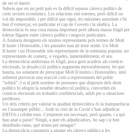
de ser el darrer.
Sabem que en un petit país es fa difícil separar càrrecs polítics de
certs sectors econòmics. Les relacions són estretes, però difícil no
vol dir impossible, i per difícil que sigui, les màximes autoritats s’hi
han d’esmerçar, en particular el cap de Govern i la síndica. La
democràcia és una cosa massa important però alhora massa fràgil per
tolerar lligams entre càrrecs polítics i negocis particulars.
A Andorra designem els nostres representants pels termes de Molt
Il·lustre i Honorable, i les paraules han de tenir sentit. Un Molt
Il·lustre i un Honorable són representants de la sobirania popular, no
representants de comerç, a vegades, lamentablement, el seu.
La democràcia andorrana és fràgil, poca gent acudeix als comicis
electorals, la desafecció política augmenta inexorablement, fet que
hauria, no solament de preocupar Molt Il·lustres i Honorables, sinó
sobretot provocar una reacció com a representants del poble
“sobirà”. I si al petit nombre de persones que disposen dels drets
polítics hi afegim la notable desafecció política, convertim els
comicis electorals en trobades confidencials, adob per a situacions
perilloses.
Un dels criteris per valorar la qualitat democràtica és la transparència
en l’assumpte públic... Amb la crisi de la Covid s’han adjudicat
ERTOs i crèdits tous. Certament era necessari, però quants, i a qui
han anat a parar? Ningú, a part els adjudicadors, ho sap i si ben
distribuïts estan, què tenim per amagar?
La democràcia consisteix a ajustar els càrrecs públics a les