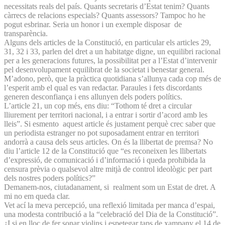
necessitats reals del país. Quants secretaris d’Estat tenim? Quants
càrrecs de relacions especials? Quants assessors? Tampoc ho he
pogut esbrinar. Seria un honor i un exemple disposar de
transparència.
Alguns dels articles de la Constitució, en particular els articles 29,
31, 32 i 33, parlen del dret a un habitatge digne, un equilibri racional
per a les generacions futures, la possibilitat per a l’Estat d’intervenir
pel desenvolupament equilibrat de la societat i benestar general.
M’adono, però, que la pràctica quotidiana s’allunya cada cop més de
l’esperit amb el qual es van redactar. Paraules i fets discordants
generen desconfiança i ens allunyen dels poders polítics.
L’article 21, un cop més, ens diu: “Tothom té dret a circular
lliurement per territori nacional, i a entrar i sortir d’acord amb les
lleis”. Si esmento aquest article és justament perquè crec saber que
un periodista estranger no pot suposadament entrar en territori
andorrà a causa dels seus articles. On és la llibertat de premsa? No
diu l’article 12 de la Constitució que “es reconeixen les llibertats
d’expressió, de comunicació i d’informació i queda prohibida la
censura prèvia o qualsevol altre mitjà de control ideològic per part
dels nostres poders polítics?”
Demanem-nos, ciutadanament, si realment som un Estat de dret. A
mi no em queda clar.
Vet ací la meva percepció, una reflexió limitada per manca d’espai,
una modesta contribució a la “celebració del Dia de la Constitució”.
¿I si en lloc de fer sonar violins i espetegar taps de xampany el 14 de