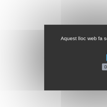
Aquest lloc web fa se
D