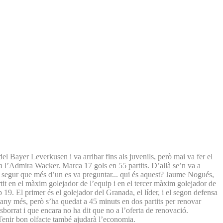
el Bayer Leverkusen i va arribar fins als juvenils, però mai va fer el
r a l’Admira Wacker. Marca 17 gols en 55 partits. D’allà se’n va a
et, segur que més d’un es va preguntar... qui és aquest? Jaume Nogués,
tit en el màxim golejador de l’equip i en el tercer màxim golejador de
9. El primer és el golejador del Granada, el líder, i el segon defensa
n any més, però s’ha quedat a 45 minuts en dos partits per renovar
sborrat i que encara no ha dit que no a l’oferta de renovació.
.. Tenir bon olfacte també ajudarà l’economia.