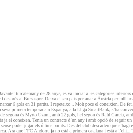
avanter turcalemany de 28 anys, es va iniciar a les categories inferiors d
 i després al Bursaspor. Deixa el seu país per anar a Àustria per milita
marcar 6 gols en 31 partits. I repeteixo... Molt pocs el coneixien. De f
 la seva primera temporada a Espanya, a la Lliga SmartBank, s’ha conver
de segona és Myrto Uzuni, amb 22 gols, i el segon és Raúl García, amb 1
akis ja el coneixen. Tenia un contracte d’un any i amb opció de seguir u
sense poder jugar els últims partits. Des del club descarten que s’hagi e
orca. Ara que l’FC Andorra ja no està a primera catalana i està a l’elit.