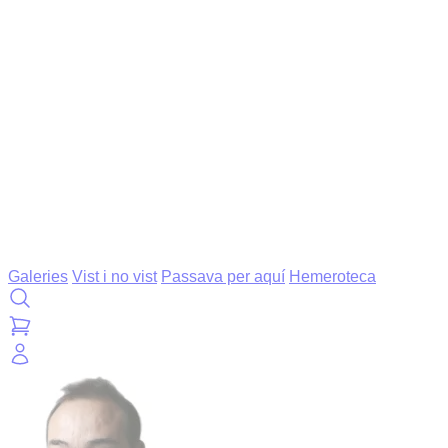
Galeries
Vist i no vist
Passava per aquí
Hemeroteca