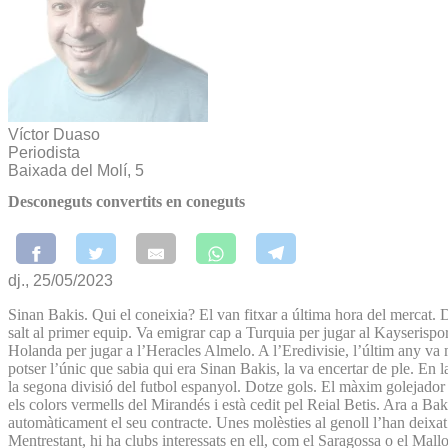
Víctor Duaso
Periodista
Baixada del Molí, 5
Desconeguts convertits en coneguts
dj., 25/05/2023
Sinan Bakis. Qui el coneixia? El van fitxar a última hora del mercat. D
salt al primer equip. Va emigrar cap a Turquia per jugar al Kayserispor
Holanda per jugar a l’Heracles Almelo. A l’Eredivisie, l’últim any va 
potser l’únic que sabia qui era Sinan Bakis, la va encertar de ple. En
la segona divisió del futbol espanyol. Dotze gols. El màxim golejador 
els colors vermells del Mirandés i està cedit pel Reial Betis. Ara a B
automàticament el seu contracte. Unes molèsties al genoll l’han deixat 
Mentrestant, hi ha clubs interessats en ell, com el Saragossa o el Mall