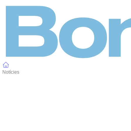
Panell de gestió de galetes
Notícies