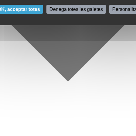
K, acceptar totes
Denega totes les galetes
Personalit