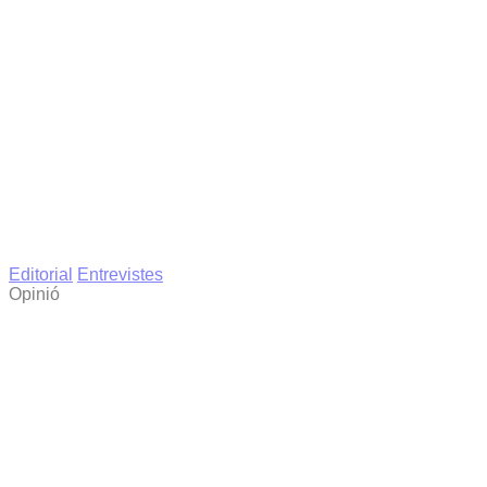
Editorial
Entrevistes
Opinió