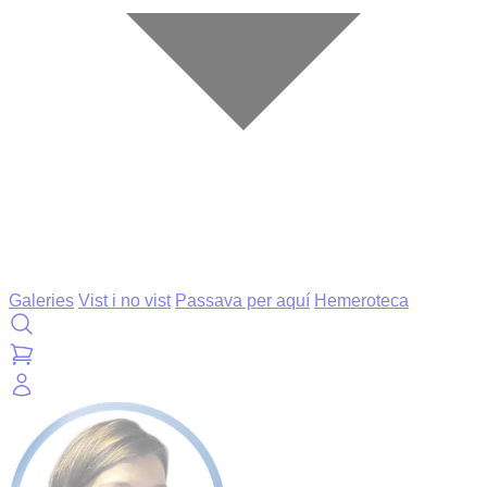
Galeries
Vist i no vist
Passava per aquí
Hemeroteca