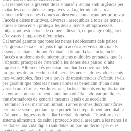
Cal reconèixer la gravetat de la situació i actuar amb urgència per
evitar les conseqüències negatives a llarg termini de la mala
alimentació en nenes i dones adolescents, començant per prioritzar
l’accés a dietes nutritives, diverses i assequibles a totes les nenes i
dones adolescents i protegir-les dels aliments ultraprocessats
mitjançant restriccions de comercialització, etiquetatge obligatori
d’envasos i impostos diferenciats.
Cal també garantir que totes les nenes i adolescents dels països
d’ingressos baixos i mitjans tinguin accés a serveis nutricionals
essencials abans i durant l’embaràs i durant la lactància, inclòs
l’accés a suplements de micronutrients múltiples prenatals, que és
l’objectiu principal de l’atenció a les dones dels països d’alts
ingressos. Altrament és necessari ampliar la cobertura dels
programes de protecció social per a les nenes i dones adolescents
més vulnerables, fins i tot a través de transferències d’efectiu i vals,
per garantir que totes les nenes i dones es beneficiïn d’una dieta
variada amb fruites, verdures, ous, lactis i aliments enriquits, també
en entorns on estan rebent ajuda humanitària i adoptar polítiques
transformadores de gènere i mesures legals que accelerin
l’eliminació del matrimoni infantil i altres normes discriminatòries
per raó de sexe i, per tant, que perpetuïn el repartiment inequitable
d’aliments, ingressos de la llar i treball domèstic. Transformar el
sistema alimentari, de salut i protecció social assegura a les nenes i a
les dones una vida digna i saludable on podran decidir per elles
mateixes què volen fer i qui volen ser.