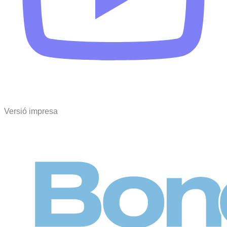
Versió impresa