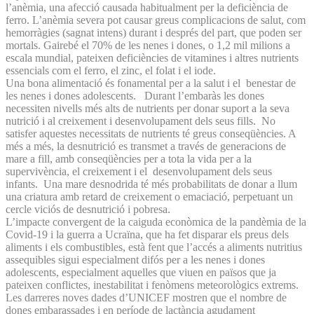
l’anèmia, una afecció causada habitualment per la deficiència de
ferro. L’anèmia severa pot causar greus complicacions de salut, com
hemorràgies (sagnat intens) durant i després del part, que poden ser
mortals. Gairebé el 70% de les nenes i dones, o 1,2 mil milions a
escala mundial, pateixen deficiències de vitamines i altres nutrients
essencials com el ferro, el zinc, el folat i el iode.
Una bona alimentació és fonamental per a la salut i el benestar de
les nenes i dones adolescents. Durant l’embaràs les dones
necessiten nivells més alts de nutrients per donar suport a la seva
nutrició i al creixement i desenvolupament dels seus fills. No
satisfer aquestes necessitats de nutrients té greus conseqüències. A
més a més, la desnutrició es transmet a través de generacions de
mare a fill, amb conseqüències per a tota la vida per a la
supervivència, el creixement i el desenvolupament dels seus
infants. Una mare desnodrida té més probabilitats de donar a llum
una criatura amb retard de creixement o emaciació, perpetuant un
cercle viciós de desnutrició i pobresa.
L’impacte convergent de la caiguda econòmica de la pandèmia de la
Covid-19 i la guerra a Ucraïna, que ha fet disparar els preus dels
aliments i els combustibles, està fent que l’accés a aliments nutritius
assequibles sigui especialment difós per a les nenes i dones
adolescents, especialment aquelles que viuen en països que ja
pateixen conflictes, inestabilitat i fenòmens meteorològics extrems.
Les darreres noves dades d’UNICEF mostren que el nombre de
dones embarassades i en període de lactància agudament