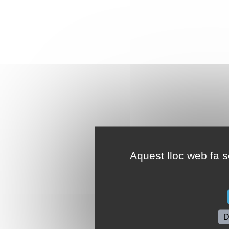
Aquest lloc web fa se
D