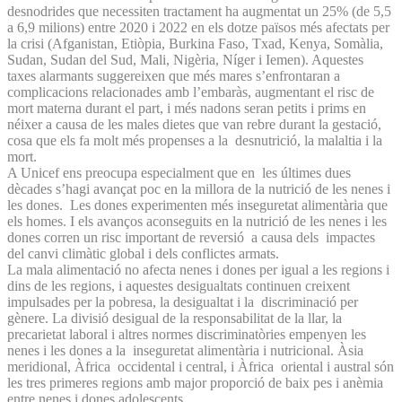
desnodrides que necessiten tractament ha augmentat un 25% (de 5,5
a 6,9 milions) entre 2020 i 2022 en els dotze països més afectats per
la crisi (Afganistan, Etiòpia, Burkina Faso, Txad, Kenya, Somàlia,
Sudan, Sudan del Sud, Mali, Nigèria, Níger i Iemen). Aquestes
taxes alarmants suggereixen que més mares s’enfrontaran a
complicacions relacionades amb l’embaràs, augmentant el risc de
mort materna durant el part, i més nadons seran petits i prims en
néixer a causa de les males dietes que van rebre durant la gestació,
cosa que els fa molt més propenses a la desnutrició, la malaltia i la
mort.
A Unicef ens preocupa especialment que en les últimes dues
dècades s’hagi avançat poc en la millora de la nutrició de les nenes i
les dones. Les dones experimenten més inseguretat alimentària que
els homes. I els avanços aconseguits en la nutrició de les nenes i les
dones corren un risc important de reversió a causa dels impactes
del canvi climàtic global i dels conflictes armats.
La mala alimentació no afecta nenes i dones per igual a les regions i
dins de les regions, i aquestes desigualtats continuen creixent
impulsades per la pobresa, la desigualtat i la discriminació per
gènere. La divisió desigual de la responsabilitat de la llar, la
precarietat laboral i altres normes discriminatòries empenyen les
nenes i les dones a la inseguretat alimentària i nutricional. Àsia
meridional, Àfrica occidental i central, i Àfrica oriental i austral són
les tres primeres regions amb major proporció de baix pes i anèmia
entre nenes i dones adolescents.