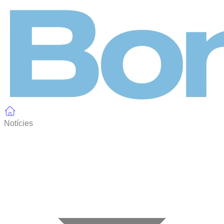
Panell de gestió de galetes
Notícies