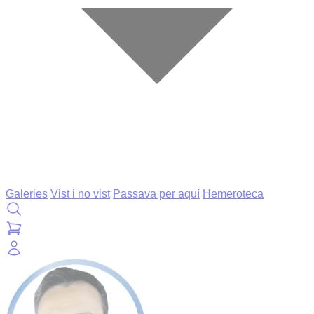
Galeries
Vist i no vist
Passava per aquí
Hemeroteca