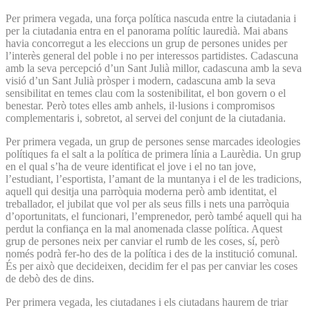
Per primera vegada, una força política nascuda entre la ciutadania i
per la ciutadania entra en el panorama polític lauredià. Mai abans
havia concorregut a les eleccions un grup de persones unides per
l’interès general del poble i no per interessos partidistes. Cadascuna
amb la seva percepció d’un Sant Julià millor, cadascuna amb la seva
visió d’un Sant Julià pròsper i modern, cadascuna amb la seva
sensibilitat en temes clau com la sostenibilitat, el bon govern o el
benestar. Però totes elles amb anhels, il·lusions i compromisos
complementaris i, sobretot, al servei del conjunt de la ciutadania.
Per primera vegada, un grup de persones sense marcades ideologies
polítiques fa el salt a la política de primera línia a Laurèdia. Un grup
en el qual s’ha de veure identificat el jove i el no tan jove,
l’estudiant, l’esportista, l’amant de la muntanya i el de les tradicions,
aquell qui desitja una parròquia moderna però amb identitat, el
treballador, el jubilat que vol per als seus fills i nets una parròquia
d’oportunitats, el funcionari, l’emprenedor, però també aquell qui ha
perdut la confiança en la mal anomenada classe política. Aquest
grup de persones neix per canviar el rumb de les coses, sí, però
només podrà fer-ho des de la política i des de la institució comunal.
És per això que decideixen, decidim fer el pas per canviar les coses
de debò des de dins.
Per primera vegada, les ciutadanes i els ciutadans haurem de triar