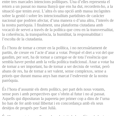
entre tres marcades intencions polítiques. Una d’elles representa el
retorn a un passat no massa llunyà que ens ha dut, recordem-ho, a la
situació que tenim avui. L’altra és una opció amb massa incògnites
sobre la gestió i sobre les intencionalitats partidistes de caràcter
nacional que podrien afectar, d’una manera o d’una altra, l’interès de
la nostra parròquia. I finalment, una plataforma ciutadana amb
vocació de servei a través de la política que creu en la transversalitat,
la coherència, la transparència, la humilitat, la responsabilitat i
l’escolta de la ciutadania.
És l’hora de tornar a creure en la política, i no necessàriament de
partits, de creure en l’acte d’anar a votar. Perquè el dret a vot del que
gaudim, per sort, ha de tornar a carregar-se de tota l’essència que
sembla haver perdut amb la vella política tradicional. Anar a votar ha
de tornar a ser important, ha de tornar a ser decisiu de veritat, però
abans de res, ha de tornar a ser valent, sense complexos, sense a
prioris que durant massa anys han marcat l’esdevenir de la nostra
parròquia.
És l’hora d’assumir els drets polítics, per part dels nous votants,
sense pors i amb perspectives que s’obrin al futur i no al passat.
Aquells qui dipositaran la papereta per primer cop a dins de l’urna
ho han de fer amb total llibertat i en concordança amb els seus
desitjos de progrés per Sant Julià.