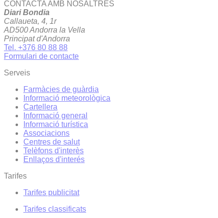
CONTACTA AMB NOSALTRES
Diari Bondia
Callaueta, 4, 1r
AD500 Andorra la Vella
Principat d'Andorra
Tel. +376 80 88 88
Formulari de contacte
Serveis
Farmàcies de guàrdia
Informació meteorològica
Cartellera
Informació general
Informació turística
Associacions
Centres de salut
Telèfons d'interès
Enllaços d'interés
Tarifes
Tarifes publicitat
Tarifes classificats