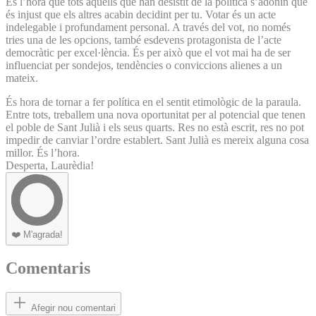
És l’hora que tots aquells que han desistit de la política s’adonin que
és injust que els altres acabin decidint per tu. Votar és un acte
indelegable i profundament personal. A través del vot, no només
tries una de les opcions, també esdevens protagonista de l’acte
democràtic per excel·lència. És per això que el vot mai ha de ser
influenciat per sondejos, tendències o conviccions alienes a un
mateix.
És hora de tornar a fer política en el sentit etimològic de la paraula.
Entre tots, treballem una nova oportunitat per al potencial que tenen
el poble de Sant Julià i els seus quarts. Res no està escrit, res no pot
impedir de canviar l’ordre establert. Sant Julià es mereix alguna cosa
millor. És l’hora.
Desperta, Laurèdia!
❤️
M'agrada!
Comentaris
Afegir nou comentari