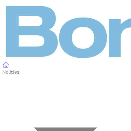
Panell de gestió de galetes
Notícies