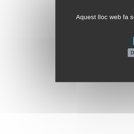
Aquest lloc web fa se
D