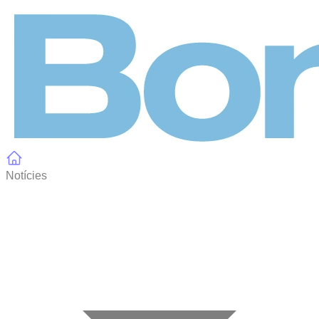
Panell de gestió de galetes
Notícies