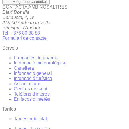
Afegir nou comentari
CONTACTA AMB NOSALTRES
Diari Bondia
Callaueta, 4, 1r
AD500 Andorra la Vella
Principat d'Andorra
Tel. +376 80 88 88
Formulari de contacte
Serveis
Farmàcies de guàrdia
Informació meteorològica
Cartellera
Informació general
Informació turística
Associacions
Centres de salut
Telèfons d'interès
Enllaços d'interés
Tarifes
Tarifes publicitat
Tarifes classificats