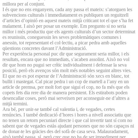
millora per al conjunt.
I és que no ens enganyem, cada any passa el mateix: s’atorguen les
subvencions culturals i immediatament es publiquen un reguitzell
d’articles d’opinió en aquest mateix mitjà criticant tot el que s’ha fet
malament. I això per posar un exemple. Em pregunto si no seria
millor i més productiu que els agents culturals d’un sector determinat
es reunissin, coneguessin les seves problemàtiques comunes i
anessin, tot representant el col·lectiu, a picar pedra amb aquelles
qüestions concretes davant l’Administració.
Per experiència personal puc dir que segurament seria millor, i els
resultats, encara que no immediats, s’acaben assolint. Això no vol
dir que hom no pugui ser crític individualment i defensar la seva
posició, però els avenços són molt més notables seguint altres vies.
El que no es pot esperar de l’Administració són xecs en blanc, tot
bullit i mastegat. Cal picar pedra i un cop de martell a l’any en un
article de premsa, per molt fort que sigui el cop, no fa més que els
copets fets dia rere dia de manera persistent. Els estirabots poden
desencallar coses, però mai serveixen per aconseguir-ne d’altres a
mitjà termini.
Ara bé, per unir-se també cal valentia i, de vegades, certes
renúncies. I també dedicació d’hores i hores a nivell associatiu que
no tenen un retorn pecuniari directe i que cal invertir tant sí com no
sabent que de vegades estàs ajudant persones que no són capaços ni
de donar-te les gràcies des del sofà de casa seva. Malauradament,
això també passa, sí, però crec que no ha de ser impediment per