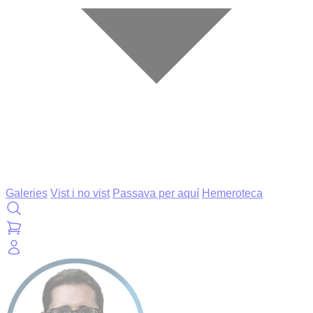
Galeries
Vist i no vist
Passava per aquí
Hemeroteca