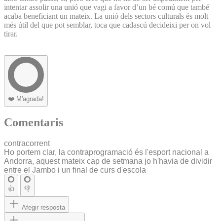
intentar assolir una unió que vagi a favor d’un bé comú que també
acaba beneficiant un mateix. La unió dels sectors culturals és molt
més útil del que pot semblar, toca que cadascú decideixi per on vol
tirar.
❤️
M'agrada!
Comentaris
contracorrent
Ho portem clar, la contraprogramació és l'esport nacional a
Andorra, aquest mateix cap de setmana jo h'havia de dividir
entre el Jambo i un final de curs d'escola
👍
👎
Afegir resposta