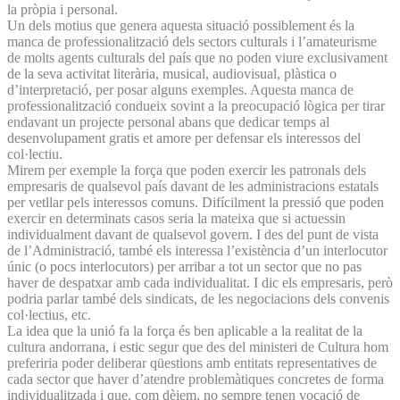
la pròpia i personal.
Un dels motius que genera aquesta situació possiblement és la
manca de professionalització dels sectors culturals i l’amateurisme
de molts agents culturals del país que no poden viure exclusivament
de la seva activitat literària, musical, audiovisual, plàstica o
d’interpretació, per posar alguns exemples. Aquesta manca de
professionalització condueix sovint a la preocupació lògica per tirar
endavant un projecte personal abans que dedicar temps al
desenvolupament gratis et amore per defensar els interessos del
col·lectiu.
Mirem per exemple la força que poden exercir les patronals dels
empresaris de qualsevol país davant de les administracions estatals
per vetllar pels interessos comuns. Difícilment la pressió que poden
exercir en determinats casos seria la mateixa que si actuessin
individualment davant de qualsevol govern. I des del punt de vista
de l’Administració, també els interessa l’existència d’un interlocutor
únic (o pocs interlocutors) per arribar a tot un sector que no pas
haver de despatxar amb cada individualitat. I dic els empresaris, però
podria parlar també dels sindicats, de les negociacions dels convenis
col·lectius, etc.
La idea que la unió fa la força és ben aplicable a la realitat de la
cultura andorrana, i estic segur que des del ministeri de Cultura hom
preferiria poder deliberar qüestions amb entitats representatives de
cada sector que haver d’atendre problemàtiques concretes de forma
individualitzada i que, com dèiem, no sempre tenen vocació de