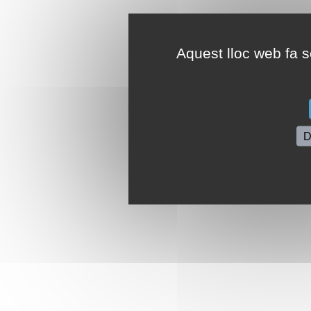
Aquest lloc web fa se
D