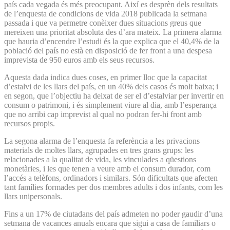
país cada vegada és més preocupant. Així es desprèn dels resultats
de l’enquesta de condicions de vida 2018 publicada la setmana
passada i que va permetre conèixer dues situacions greus que
mereixen una prioritat absoluta des d’ara mateix. La primera alarma
que hauria d’encendre l’estudi és la que explica que el 40,4% de la
població del país no està en disposició de fer front a una despesa
imprevista de 950 euros amb els seus recursos.
Aquesta dada indica dues coses, en primer lloc que la capacitat
d’estalvi de les llars del país, en un 40% dels casos és molt baixa; i
en segon, que l’objectiu ha deixat de ser el d’estalviar per invertir en
consum o patrimoni, i és simplement viure al dia, amb l’esperança
que no arribi cap imprevist al qual no podran fer-hi front amb
recursos propis.
La segona alarma de l’enquesta fa referència a les privacions
materials de moltes llars, agrupades en tres grans grups: les
relacionades a la qualitat de vida, les vinculades a qüestions
monetàries, i les que tenen a veure amb el consum durador, com
l’accés a telèfons, ordinadors i similars. Són dificultats que afecten
tant famílies formades per dos membres adults i dos infants, com les
llars unipersonals.
Fins a un 17% de ciutadans del país admeten no poder gaudir d’una
setmana de vacances anuals encara que sigui a casa de familiars o