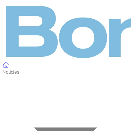
Panell de gestió de galetes
Notícies