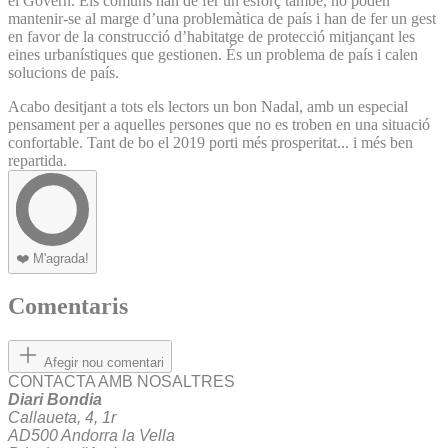
el Govern. Els comuns han de fer un esforç també, no poden
mantenir-se al marge d’una problemàtica de país i han de fer un gest
en favor de la construcció d’habitatge de protecció mitjançant les
eines urbanístiques que gestionen. És un problema de país i calen
solucions de país.
Acabo desitjant a tots els lectors un bon Nadal, amb un especial
pensament per a aquelles persones que no es troben en una situació
confortable. Tant de bo el 2019 porti més prosperitat... i més ben
repartida.
❤️
M'agrada!
Comentaris
Afegir nou comentari
CONTACTA AMB NOSALTRES
Diari Bondia
Callaueta, 4, 1r
AD500 Andorra la Vella