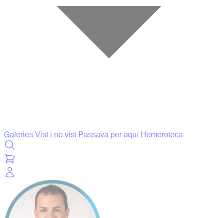
Galeries
Vist i no vist
Passava per aquí
Hemeroteca