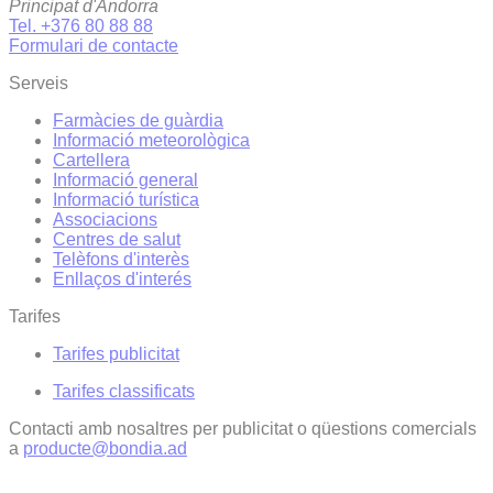
Principat d'Andorra
Tel. +376 80 88 88
Formulari de contacte
Serveis
Farmàcies de guàrdia
Informació meteorològica
Cartellera
Informació general
Informació turística
Associacions
Centres de salut
Telèfons d'interès
Enllaços d'interés
Tarifes
Tarifes publicitat
Tarifes classificats
Contacti amb nosaltres per publicitat o qüestions comercials
a
producte@bondia.ad