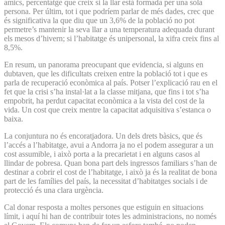
amics, percentatge que creix si la llar està formada per una sola
persona. Per últim, tot i que podríem parlar de més dades, crec que
és significativa la que diu que un 3,6% de la població no pot
permetre’s mantenir la seva llar a una temperatura adequada durant
els mesos d’hivern; si l’habitatge és unipersonal, la xifra creix fins al
8,5%.
En resum, un panorama preocupant que evidencia, si alguns en
dubtaven, que les dificultats creixen entre la població tot i que es
parla de recuperació econòmica al país. Potser l’explicació rau en el
fet que la crisi s’ha instal·lat a la classe mitjana, que fins i tot s’ha
empobrit, ha perdut capacitat econòmica a la vista del cost de la
vida. Un cost que creix mentre la capacitat adquisitiva s’estanca o
baixa.
La conjuntura no és encoratjadora. Un dels drets bàsics, que és
l’accés a l’habitatge, avui a Andorra ja no el podem assegurar a un
cost assumible, i això porta a la precarietat i en alguns casos al
llindar de pobresa. Quan bona part dels ingressos familiars s’han de
destinar a cobrir el cost de l’habitatge, i això ja és la realitat de bona
part de les famílies del país, la necessitat d’habitatges socials i de
protecció és una clara urgència.
Cal donar resposta a moltes persones que estiguin en situacions
límit, i aquí hi han de contribuir totes les administracions, no només