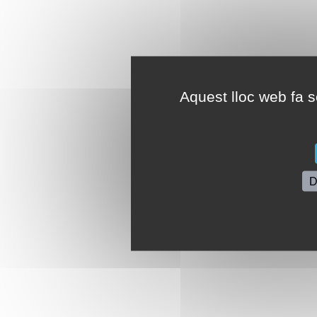
Aquest lloc web fa se
D