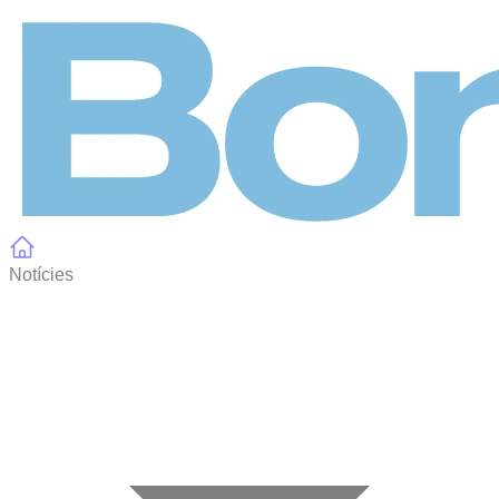
Panell de gestió de galetes
Notícies