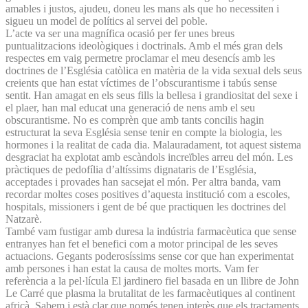
amables i justos, ajudeu, doneu les mans als que ho necessiten i
sigueu un model de polítics al servei del poble.
L’acte va ser una magnífica ocasió per fer unes breus
puntualitzacions ideològiques i doctrinals. Amb el més gran dels
respectes em vaig permetre proclamar el meu desencís amb les
doctrines de l’Església catòlica en matèria de la vida sexual dels seus
creients que han estat víctimes de l’obscurantisme i tabús sense
sentit. Han amagat en els seus fills la bellesa i grandiositat del sexe i
el plaer, han mal educat una generació de nens amb el seu
obscurantisme. No es comprèn que amb tants concilis hagin
estructurat la seva Església sense tenir en compte la biologia, les
hormones i la realitat de cada dia. Malauradament, tot aquest sistema
desgraciat ha explotat amb escàndols increïbles arreu del món. Les
pràctiques de pedofília d’altíssims dignataris de l’Església,
acceptades i provades han sacsejat el món. Per altra banda, vam
recordar moltes coses positives d’aquesta institució com a escoles,
hospitals, missioners i gent de bé que practiquen les doctrines del
Natzarè.
També vam fustigar amb duresa la indústria farmacèutica que sense
entranyes han fet el benefici com a motor principal de les seves
actuacions. Gegants poderosíssims sense cor que han experimentat
amb persones i han estat la causa de moltes morts. Vam fer
referència a la pel·lícula El jardinero fiel basada en un llibre de John
Le Carré que plasma la brutalitat de les farmacèutiques al continent
africà. Sabem i està clar que només tenen interès que els tractaments