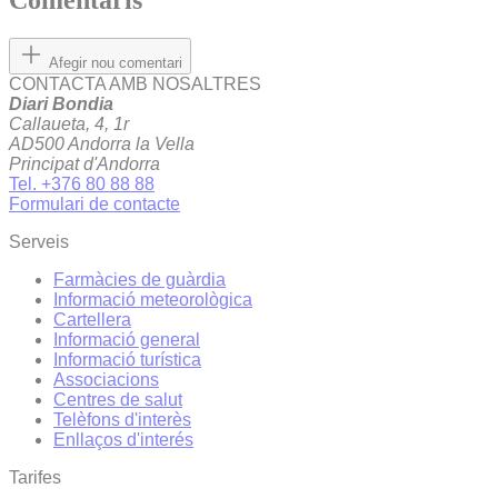
Comentaris
Afegir nou comentari
CONTACTA AMB NOSALTRES
Diari Bondia
Callaueta, 4, 1r
AD500 Andorra la Vella
Principat d'Andorra
Tel. +376 80 88 88
Formulari de contacte
Serveis
Farmàcies de guàrdia
Informació meteorològica
Cartellera
Informació general
Informació turística
Associacions
Centres de salut
Telèfons d'interès
Enllaços d'interés
Tarifes