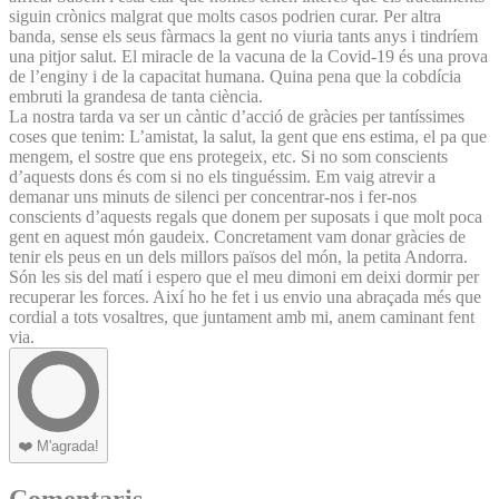
siguin crònics malgrat que molts casos podrien curar. Per altra
banda, sense els seus fàrmacs la gent no viuria tants anys i tindríem
una pitjor salut. El miracle de la vacuna de la Covid-19 és una prova
de l’enginy i de la capacitat humana. Quina pena que la cobdícia
embruti la grandesa de tanta ciència.
La nostra tarda va ser un càntic d’acció de gràcies per tantíssimes
coses que tenim: L’amistat, la salut, la gent que ens estima, el pa que
mengem, el sostre que ens protegeix, etc. Si no som conscients
d’aquests dons és com si no els tinguéssim. Em vaig atrevir a
demanar uns minuts de silenci per concentrar-nos i fer-nos
conscients d’aquests regals que donem per suposats i que molt poca
gent en aquest món gaudeix. Concretament vam donar gràcies de
tenir els peus en un dels millors països del món, la petita Andorra.
Són les sis del matí i espero que el meu dimoni em deixi dormir per
recuperar les forces. Així ho he fet i us envio una abraçada més que
cordial a tots vosaltres, que juntament amb mi, anem caminant fent
via.
❤️
M'agrada!