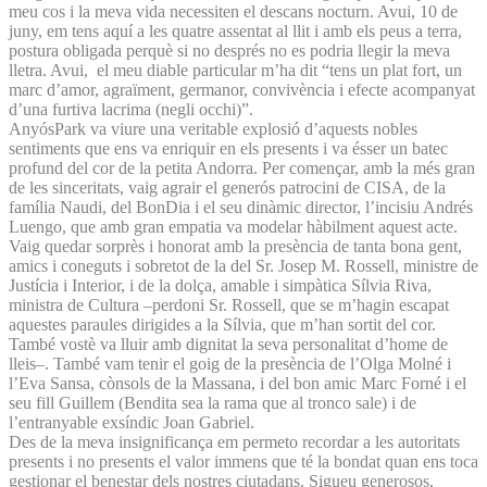
meu cos i la meva vida necessiten el descans nocturn. Avui, 10 de
juny, em tens aquí a les quatre assentat al llit i amb els peus a terra,
postura obligada perquè si no després no es podria llegir la meva
lletra. Avui, el meu diable particular m’ha dit “tens un plat fort, un
marc d’amor, agraïment, germanor, convivència i efecte acompanyat
d’una furtiva lacrima (negli occhi)”.
AnyósPark va viure una veritable explosió d’aquests nobles
sentiments que ens va enriquir en els presents i va ésser un batec
profund del cor de la petita Andorra. Per començar, amb la més gran
de les sinceritats, vaig agrair el generós patrocini de CISA, de la
família Naudi, del BonDia i el seu dinàmic director, l’incisiu Andrés
Luengo, que amb gran empatia va modelar hàbilment aquest acte.
Vaig quedar sorprès i honorat amb la presència de tanta bona gent,
amics i coneguts i sobretot de la del Sr. Josep M. Rossell, ministre de
Justícia i Interior, i de la dolça, amable i simpàtica Sílvia Riva,
ministra de Cultura –perdoni Sr. Rossell, que se m’hagin escapat
aquestes paraules dirigides a la Sílvia, que m’han sortit del cor.
També vostè va lluir amb dignitat la seva personalitat d’home de
lleis–. També vam tenir el goig de la presència de l’Olga Molné i
l’Eva Sansa, cònsols de la Massana, i del bon amic Marc Forné i el
seu fill Guillem (Bendita sea la rama que al tronco sale) i de
l’entranyable exsíndic Joan Gabriel.
Des de la meva insignificança em permeto recordar a les autoritats
presents i no presents el valor immens que té la bondat quan ens toca
gestionar el benestar dels nostres ciutadans. Sigueu generosos,