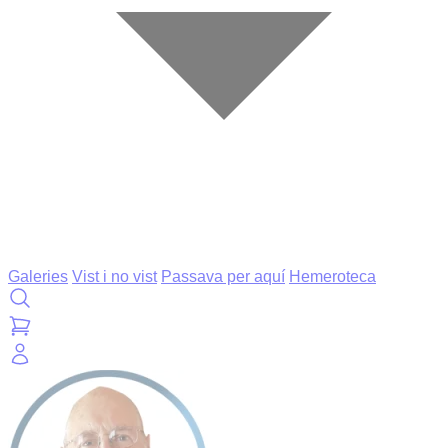
Galeries
Vist i no vist
Passava per aquí
Hemeroteca