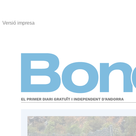
Versió impresa