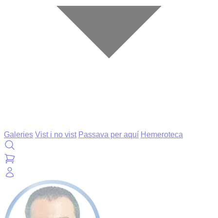
Galeries
Vist i no vist
Passava per aquí
Hemeroteca