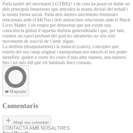
Parla també del moviment LGTBIQ+ i de com ha posat en dubte un
dels principals binarismes que articulen la nostra divisió del treball i
la nostra forma social. Parla dels darrers moviments feministes
relacionats amb el MeToo i dels antiracistes relacionats amb el Black
Lives Matter. I els empra per demostrar que pot existir una
consciència global d’aquesta disfòria generalitzada i que, per tant,
existeix un canvi profund del qual les ultradretes no són sinó
moviments de reacció de l’antic règim.
La disfòria (desajustament) i la mutació (canvi), conceptes que
extrets del seu camp original i transportant-nos mercès el seu poder
metafòric ajuden a veure les coses d’una altra manera, una manera
fins i tot més útil que els habituals llocs comuns.
❤️
M'agrada!
Comentaris
Afegir nou comentari
CONTACTA AMB NOSALTRES