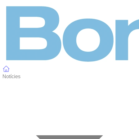
Panell de gestió de galetes
Notícies