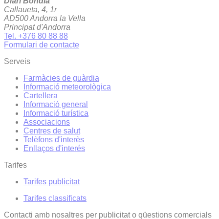
Diari Bondia
Callaueta, 4, 1r
AD500 Andorra la Vella
Principat d'Andorra
Tel. +376 80 88 88
Formulari de contacte
Serveis
Farmàcies de guàrdia
Informació meteorològica
Cartellera
Informació general
Informació turística
Associacions
Centres de salut
Telèfons d'interès
Enllaços d'interés
Tarifes
Tarifes publicitat
Tarifes classificats
Contacti amb nosaltres per publicitat o qüestions comercials