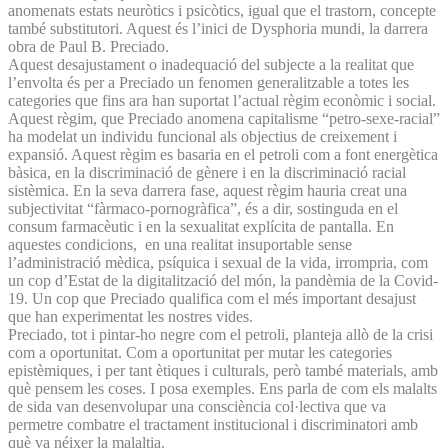
anomenats estats neuròtics i psicòtics, igual que el trastorn, concepte
també substitutori. Aquest és l’inici de Dysphoria mundi, la darrera
obra de Paul B. Preciado.
Aquest desajustament o inadequació del subjecte a la realitat que
l’envolta és per a Preciado un fenomen generalitzable a totes les
categories que fins ara han suportat l’actual règim econòmic i social.
Aquest règim, que Preciado anomena capitalisme “petro-sexe-racial”
ha modelat un individu funcional als objectius de creixement i
expansió. Aquest règim es basaria en el petroli com a font energètica
bàsica, en la discriminació de gènere i en la discriminació racial
sistèmica. En la seva darrera fase, aquest règim hauria creat una
subjectivitat “fàrmaco-pornogràfica”, és a dir, sostinguda en el
consum farmacèutic i en la sexualitat explícita de pantalla. En
aquestes condicions, en una realitat insuportable sense
l’administració mèdica, psíquica i sexual de la vida, irrompria, com
un cop d’Estat de la digitalització del món, la pandèmia de la Covid-
19. Un cop que Preciado qualifica com el més important desajust
que han experimentat les nostres vides.
Preciado, tot i pintar-ho negre com el petroli, planteja allò de la crisi
com a oportunitat. Com a oportunitat per mutar les categories
epistèmiques, i per tant ètiques i culturals, però també materials, amb
què pensem les coses. I posa exemples. Ens parla de com els malalts
de sida van desenvolupar una consciència col·lectiva que va
permetre combatre el tractament institucional i discriminatori amb
què va néixer la malaltia.