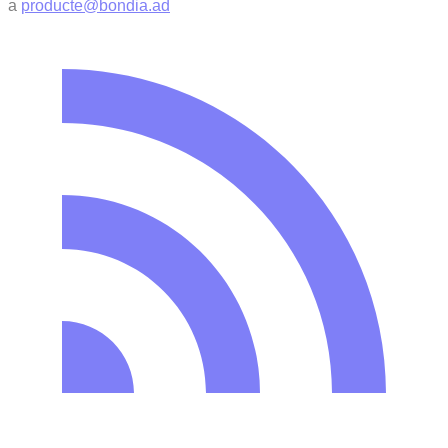
a
producte@bondia.ad