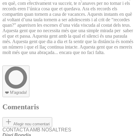
en què, com efectivament va succeir, te n’anaves per no tornar i els
records eren l’única cosa que et quedava. Ara els records els
compartim quan tornem a casa de vacances. Aquests instants en què
al voltant d’una taula tornem a ser adolescents i al crit de “recordes
quan?” apareixen les escenes d’una vida viscuda al costat dels teus.
Aquesta gent que no necessita més que una simple mirada per saber
el que et passa. Aquesta gent amb la qual el silenci és una paraula
més. Aquesta gent que dia a dia et fa sentir que la distància és només
un número i que el llaç continua intacte. Aquesta gent que es mereix
molt més que una abraçada... encara que no faci falta.
❤️
M'agrada!
Comentaris
Afegir nou comentari
CONTACTA AMB NOSALTRES
Diari Bondia