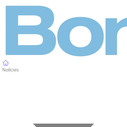
Panell de gestió de galetes
Notícies