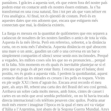
pantalons. I gràcies a aquesta sort, els que estem fora del nostre país
podem estar en contacte amb els nostres éssers estimats. Ja s’ha
transformat en una cosa natural, fins i tot per als que vam néixer en
l’era analògica. Al final, tot és qüestió de costum. Però és en
aquestes dates que ens adonem que, encara que estiguem més
connectats que mai, la distància existeix.
La llarga es mesura en la quantitat de quilòmetres que ens separen a
cadascun de nosaltres de les nostres famílies o amics de tota la vida.
Aquesta és la més òbvia. Però em refereixo, sobretot, a la distància
curta, on es nota més l’absència. Aquesta distància en què abracem
una mare o un amic, gaudim un cafè o una cervesa en un bar o
simplement compartim el silenci sense sentir-nos incòmodes. Perquè
a vegades, les millors coses són les que no es pronuncien... perquè
ni fa falta. Són moments en els quals és inevitable plantejar-se si el
preu que es paga és alt per estar lluny. I encara que el balanç doni
positiu, res és gratis a aquesta vida. I perdem la quotidianitat, aquest
contacte diari on les mirades es creuen i les pells es toquen. Vivim
en ple segle XXI i hem d’agrair-ho. Encara avui recordo el meu
pare, als anys 80, rebent una carta des del Brasil del seu cosí germà.
Arribava un sobre cada molts mesos, amb fotos, cintes de casset i
cartes en un món que avui sembla prehistòric, on no hi havia trucada
directa internacional i els telèfons pesaven cinc quilos. Podria anar
molt més enrere i imaginar l’època en la qual el meu avi va viatjar
d’Itàlia a l’Argentina, just abans de la Segona Guerra Mundial. Anys