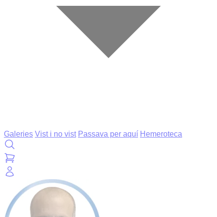
Galeries
Vist i no vist
Passava per aquí
Hemeroteca