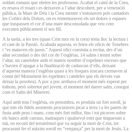
soldats romans que obrien les professons. Acabat el camí de la Creu,
es resava el rosari i es deixaven a l’altar descobert, per a veneració
pública, la Mare de Déu i la Creu mentre s’entonaven pels cantadors
les
Cobles
dels Dolors, on es rememoraven els set dolors o espases
que traspassen el cor d’una mare desconsolada que veu com
executen públicament el seu fill.
A la tarda, a les tres (quan Crist mor en la creu) tenia lloc la lectura i
el cant de la Passió. Acabada aquesta, es feien els oficis de Tenebres
i “es mataven els jueus.” Aquest ofici consistia a recitar, des d’un
altar secundari o des del cor de l’església, 14 salms i tenint sobre
l’altar, un canelobre amb el mateix nombre d’espelmes enceses que
s’havien d’apagar a la finalització de cadascun d’ells, deixant
d’aquesta manera l’església quasi a les fosques (encara cremaven al
costat del Monument les espelmes i candeles que els devots van
deixar la posobra). A poc a poc arribava el moment més esperat per
tothom, però sobretot pel jovent, el moment del darrer salm, conegut
com el Salm del Miserere.
Aquí amb tota l’església, en penombra, es produïa un fort soroll, ja
que tots els fidels assistents procuraven picar a terra i a les parets de
fusta amb peus i mans, com més fort millor, fins i tot picaven sobre
els bancs amb carraus, matraques i qualsevol estri que tinguessin a
mà, en record del terratrèmol que va seguir la mort de Crist, tot
procurant fer el màxim soroll en “venjança” per la mort de Jesús. La