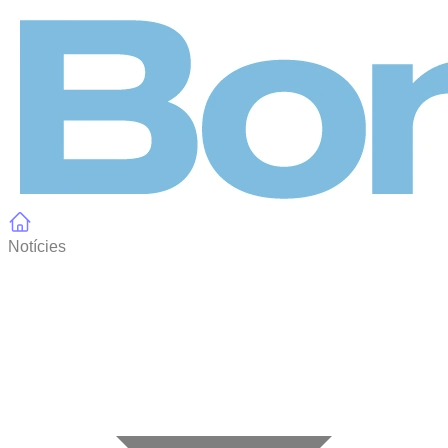
Panell de gestió de galetes
Notícies