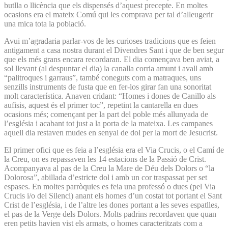
butlla o llicència que els dispensés d’aquest precepte. En moltes
ocasions era el mateix Comú qui les comprava per tal d’alleugerir
una mica tota la població.
Avui m’agradaria parlar-vos de les curioses tradicions que es feien
antigament a casa nostra durant el Divendres Sant i que de ben segur
que els més grans encara recordaran. El dia començava ben aviat, a
sol llevant (al despuntar el dia) la canalla corria amunt i avall amb
“palitroques i garraus”, també coneguts com a matraques, uns
senzills instruments de fusta que en fer-los girar fan una sonoritat
molt característica. Anaven cridant: “Homes i dones de Canillo als
aufisis, aquest és el primer toc”, repetint la cantarella en dues
ocasions més; començant per la part del poble més allunyada de
l’església i acabant tot just a la porta de la mateixa. Les campanes
aquell dia restaven mudes en senyal de dol per la mort de Jesucrist.
El primer ofici que es feia a l’església era el Via Crucis, o el Camí de
la Creu, on es repassaven les 14 estacions de la Passió de Crist.
Acompanyava al pas de la Creu la Mare de Déu dels Dolors o “la
Dolorosa”, abillada d’estricte dol i amb un cor traspassat per set
espases. En moltes parròquies es feia una professó o dues (pel Via
Crucis i/o del Silenci) anant els homes d’un costat tot portant el Sant
Crist de l’església, i de l’altre les dones portant a les seves espatlles,
el pas de la Verge dels Dolors. Molts padrins recordaven que quan
eren petits havien vist els armats, o homes caracteritzats com a