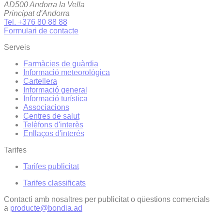
AD500 Andorra la Vella
Principat d'Andorra
Tel. +376 80 88 88
Formulari de contacte
Serveis
Farmàcies de guàrdia
Informació meteorològica
Cartellera
Informació general
Informació turística
Associacions
Centres de salut
Telèfons d'interès
Enllaços d'interés
Tarifes
Tarifes publicitat
Tarifes classificats
Contacti amb nosaltres per publicitat o qüestions comercials
a
producte@bondia.ad