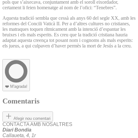
pols que s’aixecava, conjuntament amb el soroll eixordador,
certament li feien homenatge al nom de l’ofici: “Tenebres”.
Aquesta tradició sembla que cessà als anys 60 del segle XX, amb les
reformes del Concili Vaticà II. Per a d’altres cultures no cristianes,
les matraques toquen rítmicament amb la intenció d’espantar les
bruixes i els mals esperits. Es creu que la tradició cristiana hauria
adaptat aquesta creença tot posant nom i cognoms als mals esperits:
els jueus, a qui culpaven d’haver permès la mort de Jesús a la creu.
❤️
M'agrada!
Comentaris
Afegir nou comentari
CONTACTA AMB NOSALTRES
Diari Bondia
Callaueta, 4, 1r