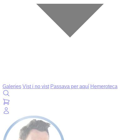
Galeries
Vist i no vist
Passava per aquí
Hemeroteca