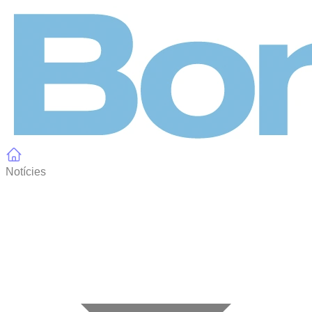
Panell de gestió de galetes
Notícies