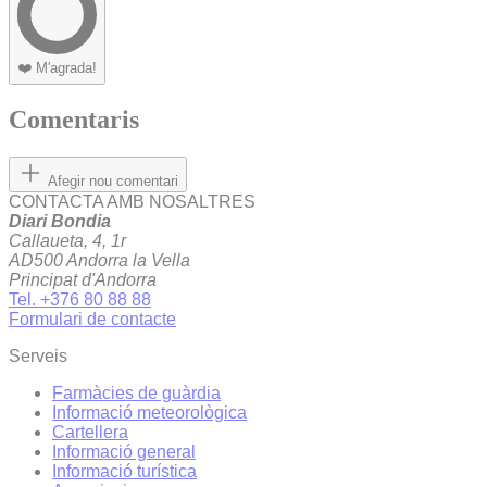
❤️
M'agrada!
Comentaris
Afegir nou comentari
CONTACTA AMB NOSALTRES
Diari Bondia
Callaueta, 4, 1r
AD500 Andorra la Vella
Principat d'Andorra
Tel. +376 80 88 88
Formulari de contacte
Serveis
Farmàcies de guàrdia
Informació meteorològica
Cartellera
Informació general
Informació turística