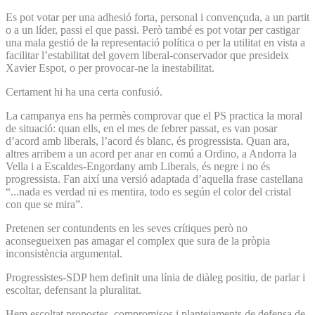
Es pot votar per una adhesió forta, personal i convençuda, a un partit
o a un líder, passi el que passi. Però també es pot votar per castigar
una mala gestió de la representació política o per la utilitat en vista a
facilitar l’estabilitat del govern liberal-conservador que presideix
Xavier Espot, o per provocar-ne la inestabilitat.
Certament hi ha una certa confusió.
La campanya ens ha permès comprovar que el PS practica la moral
de situació: quan ells, en el mes de febrer passat, es van posar
d’acord amb liberals, l’acord és blanc, és progressista. Quan ara,
altres arribem a un acord per anar en comú a Ordino, a Andorra la
Vella i a Escaldes-Engordany amb Liberals, és negre i no és
progressista. Fan així una versió adaptada d’aquella frase castellana
“...nada es verdad ni es mentira, todo es según el color del cristal
con que se mira”.
Pretenen ser contundents en les seves crítiques però no
aconsegueixen pas amagar el complex que sura de la pròpia
inconsistència argumental.
Progressistes-SDP hem definit una línia de diàleg positiu, de parlar i
escoltar, defensant la pluralitat.
Hem escoltat propostes, compromisos i plantejaments de defensa de