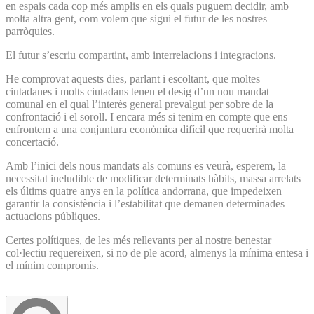
en espais cada cop més amplis en els quals puguem decidir, amb
molta altra gent, com volem que sigui el futur de les nostres
parròquies.
El futur s’escriu compartint, amb interrelacions i integracions.
He comprovat aquests dies, parlant i escoltant, que moltes
ciutadanes i molts ciutadans tenen el desig d’un nou mandat
comunal en el qual l’interès general prevalgui per sobre de la
confrontació i el soroll. I encara més si tenim en compte que ens
enfrontem a una conjuntura econòmica difícil que requerirà molta
concertació.
Amb l’inici dels nous mandats als comuns es veurà, esperem, la
necessitat ineludible de modificar determinats hàbits, massa arrelats
els últims quatre anys en la política andorrana, que impedeixen
garantir la consistència i l’estabilitat que demanen determinades
actuacions públiques.
Certes polítiques, de les més rellevants per al nostre benestar
col·lectiu requereixen, si no de ple acord, almenys la mínima entesa i
el mínim compromís.