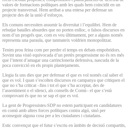
valors de formacions polítiques amb les quals hem coincidit en un
projecte transversal. Hem arribat a una entesa per defensar un
projecte des de la unió d’esforços.
Els comuns necessiten assumir la diversitat i l’equilibri. Hem de
rebutjar batalles absurdes que no porten enlloc, o falsos discursos en
nom d’un progrés que, com es veu últimament, per a alguns només
representa una paraula, que tanmateix voldrien monopolitzar.
Tenim prou feina com per perdre el temps en debats empobridors.
Sovint una visió equivocada d’un pretès progressisme no és res més
que l’intent d’amagar una carrincloneria defensiva, nascuda de la
poca convicció en els propis plantejaments.
Llegia fa uns dies que per defensar el que es vol només cal saber el
que es vol. I quan s’escolten discursos en campanya que critiquen el
que no s’ha criticat –fins i tot el que s’ha acceptat, des de
l’assentiment o el silenci, als consells de Comú– el que s’està
comprovant és que no se sap el que es vol.
La gent de Progressistes-SDP no estem participant en candidatures
en comú amb altres forces polítiques contra algú, sinó per
aconseguir alguna cosa per a les ciutadanes i ciutadans.
Estic convençut que el futur s’escriu en àmbits de decisió compartits,