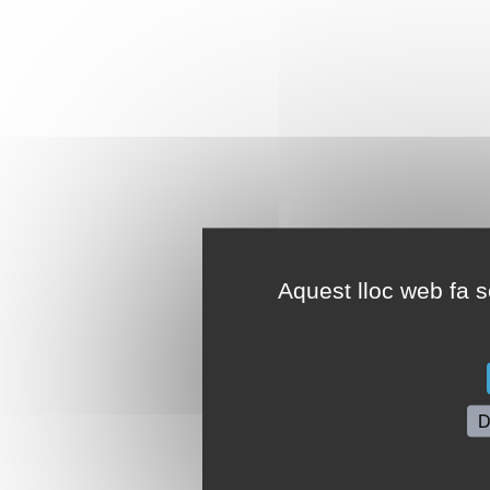
Aquest lloc web fa se
D