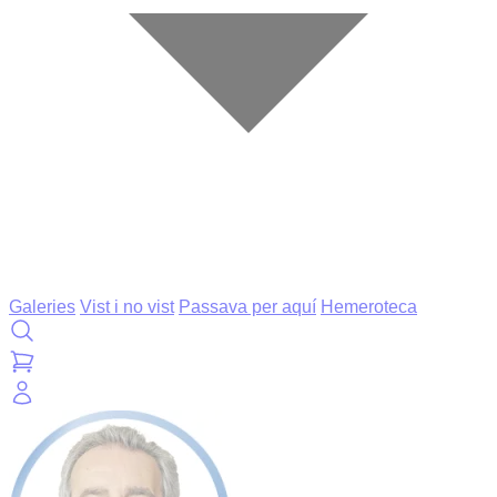
Galeries
Vist i no vist
Passava per aquí
Hemeroteca