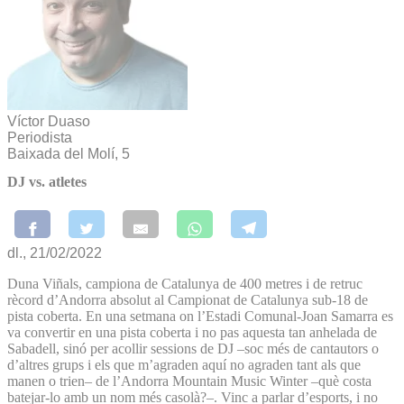
Víctor Duaso
Periodista
Baixada del Molí, 5
DJ vs. atletes
dl., 21/02/2022
Duna Viñals, campiona de Catalunya de 400 metres i de retruc
rècord d’Andorra absolut al Campionat de Catalunya sub-18 de
pista coberta. En una setmana on l’Estadi Comunal-Joan Samarra es
va convertir en una pista coberta i no pas aquesta tan anhelada de
Sabadell, sinó per acollir sessions de DJ –soc més de cantautors o
d’altres grups i els que m’agraden aquí no agraden tant als que
manen o trien– de l’Andorra Mountain Music Winter –què costa
batejar-lo amb un nom més casolà?–. Vinc a parlar d’esports, i no