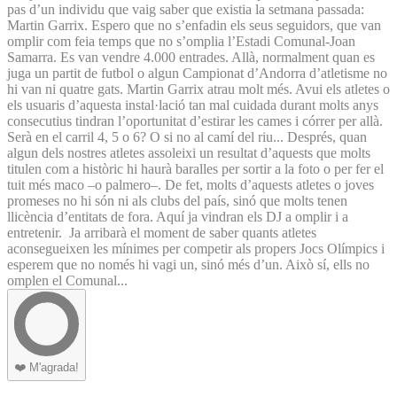
pas d’un individu que vaig saber que existia la setmana passada:
Martin Garrix. Espero que no s’enfadin els seus seguidors, que van
omplir com feia temps que no s’omplia l’Estadi Comunal-Joan
Samarra. Es van vendre 4.000 entrades. Allà, normalment quan es
juga un partit de futbol o algun Campionat d’Andorra d’atletisme no
hi van ni quatre gats. Martin Garrix atrau molt més. Avui els atletes o
els usuaris d’aquesta instal·lació tan mal cuidada durant molts anys
consecutius tindran l’oportunitat d’estirar les cames i córrer per allà.
Serà en el carril 4, 5 o 6? O si no al camí del riu... Després, quan
algun dels nostres atletes assoleixi un resultat d’aquests que molts
titulen com a històric hi haurà baralles per sortir a la foto o per fer el
tuit més maco –o palmero–. De fet, molts d’aquests atletes o joves
promeses no hi són ni als clubs del país, sinó que molts tenen
llicència d’entitats de fora. Aquí ja vindran els DJ a omplir i a
entretenir. Ja arribarà el moment de saber quants atletes
aconsegueixen les mínimes per competir als propers Jocs Olímpics i
esperem que no només hi vagi un, sinó més d’un. Això sí, ells no
omplen el Comunal...
❤️
M'agrada!