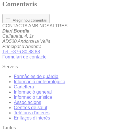
Comentaris
Afegir nou comentari
CONTACTA AMB NOSALTRES
Diari Bondia
Callaueta, 4, 1r
AD500 Andorra la Vella
Principat d'Andorra
Tel. +376 80 88 88
Formulari de contacte
Serveis
Farmàcies de guàrdia
Informació meteorològica
Cartellera
Informació general
Informació turística
Associacions
Centres de salut
Telèfons d'interès
Enllaços d'interés
Tarifes