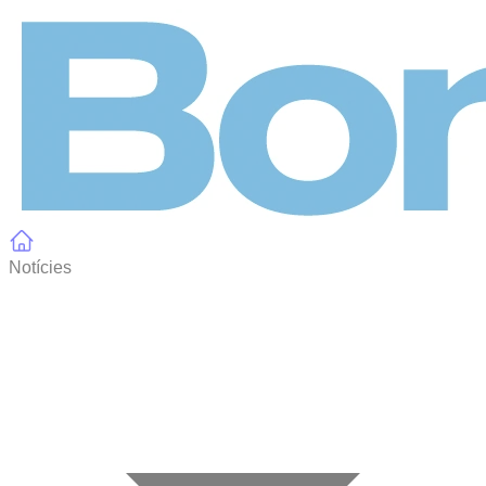
Panell de gestió de galetes
Notícies