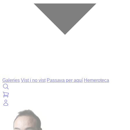
Galeries
Vist i no vist
Passava per aquí
Hemeroteca