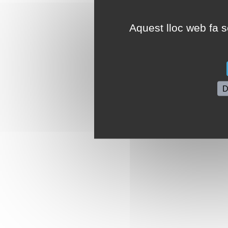
Aquest lloc web fa se
D