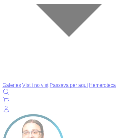
Galeries
Vist i no vist
Passava per aquí
Hemeroteca