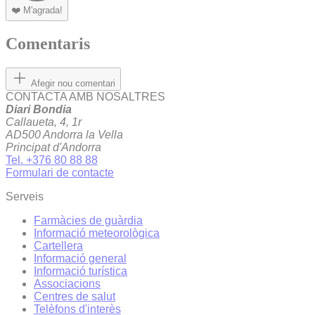
❤️
M'agrada!
Comentaris
Afegir nou comentari
CONTACTA AMB NOSALTRES
Diari Bondia
Callaueta, 4, 1r
AD500 Andorra la Vella
Principat d'Andorra
Tel. +376 80 88 88
Formulari de contacte
Serveis
Farmàcies de guàrdia
Informació meteorològica
Cartellera
Informació general
Informació turística
Associacions
Centres de salut
Telèfons d'interès