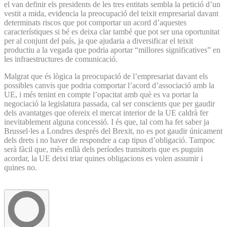
el van definir els presidents de les tres entitats sembla la petició d’un
vestit a mida, evidencia la preocupació del teixit empresarial davant
determinats riscos que pot comportar un acord d’aquestes
característiques si bé es deixa clar també que pot ser una oportunitat
per al conjunt del país, ja que ajudaria a diversificar el teixit
productiu a la vegada que podria aportar “millores significatives” en
les infraestructures de comunicació.
Malgrat que és lògica la preocupació de l’empresariat davant els
possibles canvis que podria comportar l’acord d’associació amb la
UE, i més tenint en compte l’opacitat amb què es va portar la
negociació la legislatura passada, cal ser conscients que per gaudir
dels avantatges que ofereix el mercat interior de la UE caldrà fer
inevitablement alguna concessió. I és que, tal com ha fet saber ja
Brussel·les a Londres després del Brexit, no es pot gaudir únicament
dels drets i no haver de respondre a cap tipus d’obligació. Tampoc
serà fàcil que, més enllà dels períodes transitoris que es puguin
acordar, la UE deixi triar quines obligacions es volen assumir i
quines no.