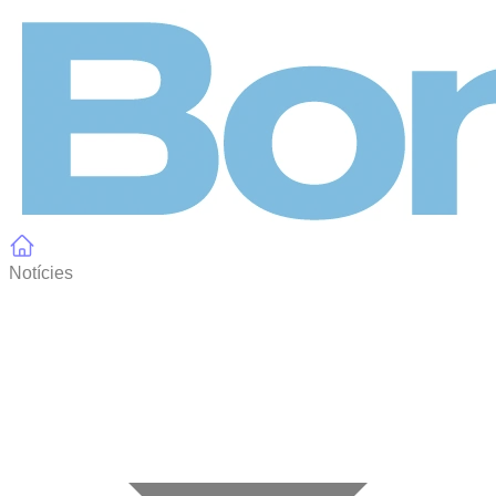
Panell de gestió de galetes
Notícies