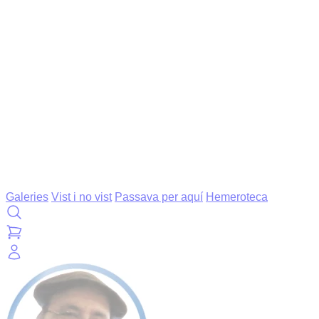
Galeries
Vist i no vist
Passava per aquí
Hemeroteca