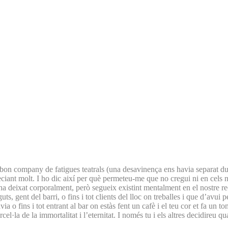
lt bon company de fatigues teatrals (una desavinença ens havia separat 
iant molt. I ho dic així per què permeteu-me que no cregui ni en cels ni 
ha deixat corporalment, però segueix existint mentalment en el nostre re
ts, gent del barri, o fins i tot clients del lloc on treballes i que d’avui
ia o fins i tot entrant al bar on estàs fent un cafè i el teu cor et fa un t
arcel·la de la immortalitat i l’eternitat. I només tu i els altres decidireu