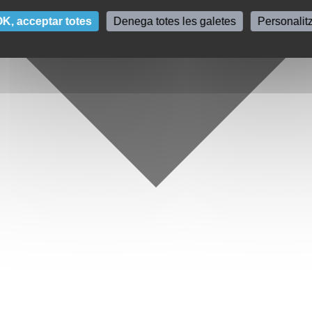
K, acceptar totes
Denega totes les galetes
Personalit