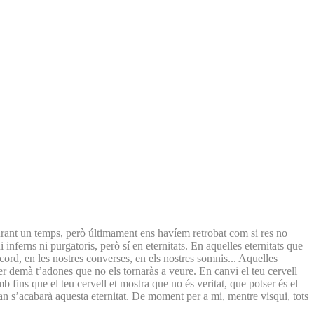
durant un temps, però últimament ens havíem retrobat com si res no
inferns ni purgatoris, però sí en eternitats. En aquelles eternitats que
cord, en les nostres converses, en els nostres somnis... Aquelles
 per demà t’adones que no els tornaràs a veure. En canvi el teu cervell
omb fins que el teu cervell et mostra que no és veritat, que potser és el
 quan s’acabarà aquesta eternitat. De moment per a mi, mentre visqui, tots