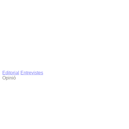
Editorial
Entrevistes
Opinió