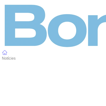
Panell de gestió de galetes
Notícies