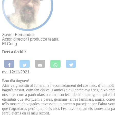
Xavier Fernandez
Actor, director i productor teatral
El Gong
Dret a decidir
dv., 12/11/2021
Bon dia tingueu!
Ahir vaig assistir al funeral, a l’acomiadament del cos físic, d’un mo
hagués passat, com fan els vells amics) a qui apreciava i segueixo aprec
nosaltres com a particulars o com a societat decidim atorgar a qui ens 
eternitats que atorguem a pares, germans, altres familiars, amics, conegu
te’ls mostra de vegades travessant un carrer o passejant per l’altra vorav
que t’agradaria, però que no és així. I és llavors quan els tornes a la p
sereu eterns en el meu record.