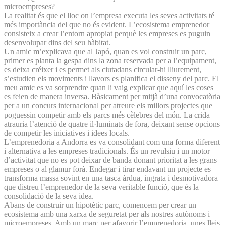
microempreses?
La realitat és que el lloc on l’empresa executa les seves activitats té
més importància del que no és evident. L’ecosistema emprenedor
consisteix a crear l’entorn apropiat perquè les empreses es puguin
desenvolupar dins del seu hàbitat.
Un amic m’explicava que al Japó, quan es vol construir un parc,
primer es planta la gespa dins la zona reservada per a l’equipament,
es deixa créixer i es permet als ciutadans circular-hi lliurement,
s’estudien els moviments i llavors es planifica el disseny del parc. El
meu amic es va sorprendre quan li vaig explicar que aquí les coses
es feien de manera inversa. Bàsicament per mitjà d’una convocatòria
per a un concurs internacional per atreure els millors projectes que
poguessin competir amb els parcs més cèlebres del món. La crida
atrauria l’atenció de quatre il·luminats de fora, deixant sense opcions
de competir les iniciatives i idees locals.
L’emprenedoria a Andorra es va consolidant com una forma diferent
i alternativa a les empreses tradicionals. És un revulsiu i un motor
d’activitat que no es pot deixar de banda donant prioritat a les grans
empreses o al glamur forà. Endegar i tirar endavant un projecte es
transforma massa sovint en una tasca àrdua, ingrata i desmotivadora
que distreu l’emprenedor de la seva veritable funció, que és la
consolidació de la seva idea.
Abans de construir un hipotètic parc, comencem per crear un
ecosistema amb una xarxa de seguretat per als nostres autònoms i
microempreses. Amb un marc per afavorir l’emprenedoria, unes lleis