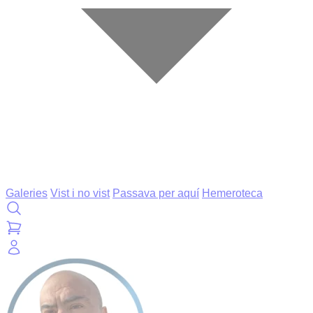
Galeries
Vist i no vist
Passava per aquí
Hemeroteca