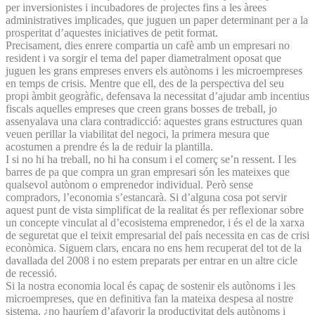
per inversionistes i incubadores de projectes fins a les àrees
administratives implicades, que juguen un paper determinant per a la
prosperitat d’aquestes iniciatives de petit format.
Precisament, dies enrere compartia un cafè amb un empresari no
resident i va sorgir el tema del paper diametralment oposat que
juguen les grans empreses envers els autònoms i les microempreses
en temps de crisis. Mentre que ell, des de la perspectiva del seu
propi àmbit geogràfic, defensava la necessitat d’ajudar amb incentius
fiscals aquelles empreses que creen grans bosses de treball, jo
assenyalava una clara contradicció: aquestes grans estructures quan
veuen perillar la viabilitat del negoci, la primera mesura que
acostumen a prendre és la de reduir la plantilla.
I si no hi ha treball, no hi ha consum i el comerç se’n ressent. I les
barres de pa que compra un gran empresari són les mateixes que
qualsevol autònom o emprenedor individual. Però sense
compradors, l’economia s’estancarà. Si d’alguna cosa pot servir
aquest punt de vista simplificat de la realitat és per reflexionar sobre
un concepte vinculat al d’ecosistema emprenedor, i és el de la xarxa
de seguretat que el teixit empresarial del país necessita en cas de crisi
econòmica. Siguem clars, encara no ens hem recuperat del tot de la
davallada del 2008 i no estem preparats per entrar en un altre cicle
de recessió.
Si la nostra economia local és capaç de sostenir els autònoms i les
microempreses, que en definitiva fan la mateixa despesa al nostre
sistema, ¿no hauríem d’afavorir la productivitat dels autònoms i