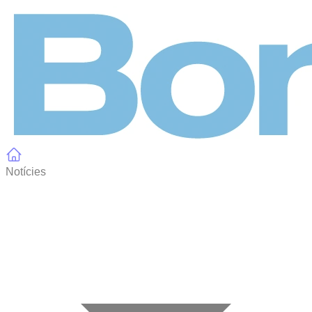
Panell de gestió de galetes
Notícies