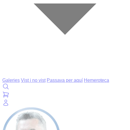
Galeries
Vist i no vist
Passava per aquí
Hemeroteca