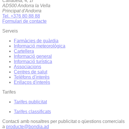
Callaueta, 4, 1r
AD500 Andorra la Vella
Principat d'Andorra
Tel. +376 80 88 88
Formulari de contacte
Serveis
Farmàcies de guàrdia
Informació meteorològica
Cartellera
Informació general
Informació turística
Associacions
Centres de salut
Telèfons d'interès
Enllaços d'interés
Tarifes
Tarifes publicitat
Tarifes classificats
Contacti amb nosaltres per publicitat o qüestions comercials
a
producte@bondia.ad