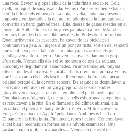
una roca. Bevien a glops l’elixir de la vida fins a saciar-se. Gola
avall, un regust de sang exaltada. Venus i Paris se sentien exhausts,
però la il·lusió els empenyia. La noia, esvelta, tenia una presència
imponent, equiparable a la del noi, un adonis que la llum tamisada
convertia en heroi gairebé irreal. Ella, deessa de galtes rosades en el
pinzell de Botticelli. Les carns joves palpitaven a frec de la roba.
Ombres humides i clarors diàfanes d’estiu. Perles de suor rutilant.
Quan arribaven a les cascades, baixaven de les bicicletes i
continuaven a peu. A l’alçada d’un pont de fusta, sortien del senderó
que s’enfilava per la falda de la muntanya. Les arrels dels pins
s’enllaçaven a flor de terra. Paraven les tovalles damunt la gespa
d’un replà. Només ells dos i el so monòton de tots els saltants.
Escopinyes degudament assaonades. Pa amb tomàquet, tonyina i
olives farcides d’anxova. En acabat, Paris oferia una poma a Venus,
que besava amb els llavis lascius i li retornava la fruita del pecat
original perquè ell la devorés sencera. De seguida es despullaven a
correcuita i entraven en un gorg pregon. Els cossos tendres
giravoltaven abraçats arran dels remolins del gèlid medi aquàtic.
Ondulacions refulgents. I, encara les pells esborronades regalimant,
es rebolcaven a la riba. En el flamareig del clímax abismal, ella
recordava el poema El bany, de Joan Vinyoli. M’hi encavalco./
Fuig./ Entrecuixem. L’agafo/ pels flancs. Amb besos l’asfixio.
El panteix i la brisa ígnia. Finalment, repòs i calma. Contemplaven
el cel blau i reconeixien formes en els núvols estantissos. Una
sargantana, un globus, margarides… Venus, en ple estat de