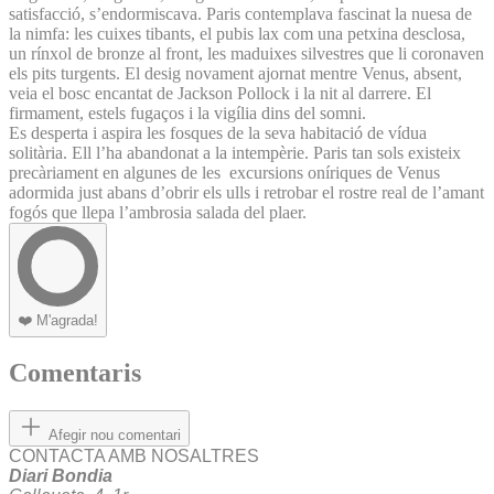
satisfacció, s’endormiscava. Paris contemplava fascinat la nuesa de
la nimfa: les cuixes tibants, el pubis lax com una petxina desclosa,
un rínxol de bronze al front, les maduixes silvestres que li coronaven
els pits turgents. El desig novament ajornat mentre Venus, absent,
veia el bosc encantat de Jackson Pollock i la nit al darrere. El
firmament, estels fugaços i la vigília dins del somni.
Es desperta i aspira les fosques de la seva habitació de vídua
solitària. Ell l’ha abandonat a la intempèrie. Paris tan sols existeix
precàriament en algunes de les excursions oníriques de Venus
adormida just abans d’obrir els ulls i retrobar el rostre real de l’amant
fogós que llepa l’ambrosia salada del plaer.
❤️
M'agrada!
Comentaris
Afegir nou comentari
CONTACTA AMB NOSALTRES
Diari Bondia