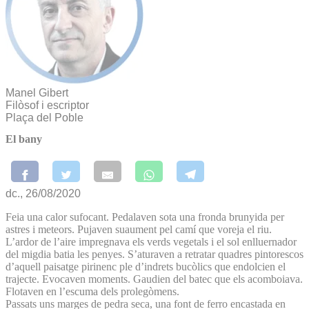
Manel Gibert
Filòsof i escriptor
Plaça del Poble
El bany
dc., 26/08/2020
Feia una calor sufocant. Pedalaven sota una fronda brunyida per
astres i meteors. Pujaven suaument pel camí que voreja el riu.
L’ardor de l’aire impregnava els verds vegetals i el sol enlluernador
del migdia batia les penyes. S’aturaven a retratar quadres pintorescos
d’aquell paisatge pirinenc ple d’indrets bucòlics que endolcien el
trajecte. Evocaven moments. Gaudien del batec que els acomboiava.
Flotaven en l’escuma dels prolegòmens.
Passats uns marges de pedra seca, una font de ferro encastada en