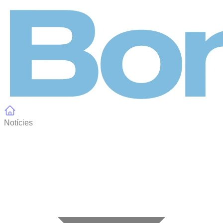
Panell de gestió de galetes
Notícies