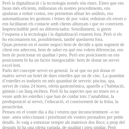
Però la digitalització i la tecnologia només són eines. Eines que ens
faran més eficients, milloraran els nostres procediments, ens
ajudaran a reduir costos, ens permetran afinar les anàlisis, ens
automatitzaran les gestions i feines de poc valor, reduiran els errors o
ens facilitaran els contacte amb clients allunyats i que no coneixem.
Imprescindible però no diferenciador. Senzillament, si girem
l’esquena a la tecnologia i la digitalització estarem fora. Però si els
ho encomanem tot, possiblement, també quedarem fora.
Quan pensem en el nostre negoci hem de decidir a quin segment de
client ens adrecem, hem de saber en què ens volem diferenciar, ens
hem de posicionar en qualitat i preu. Però ens posicionem on ens
posicionem hi ha un factor innegociable: hem de donar un servei
excel·lent.
Parlo del concepte servei en general. Ja sé que no pot donar el
mateix servei un hotel de dues estrelles que un de cinc. La quantitat
d’estrelles es tradueix en més quantitat de serveis: piscina, spa,
servei de cuina 24 hores, oferta gastronòmica, aparells a l’habitació,
gimnàs i un llarg etcètera. Però hi ha aspectes que no tenen res a
veure amb les estrelles i que han de cuidar tots: l’amabilitat, la
predisposició al servei, l’educació, el coneixement de la feina, la
proactivitat.
Penseu en el vostre dia a dia i veureu que inconscientment –o no
tant– aneu seleccionant i prioritzant els vostres prestadors per petits
detalls. Jo vaig a esmorzar sempre als mateixos dos llocs; a prop del
despatx hi ha una oferta variada, de qualitat i preu similar. Però