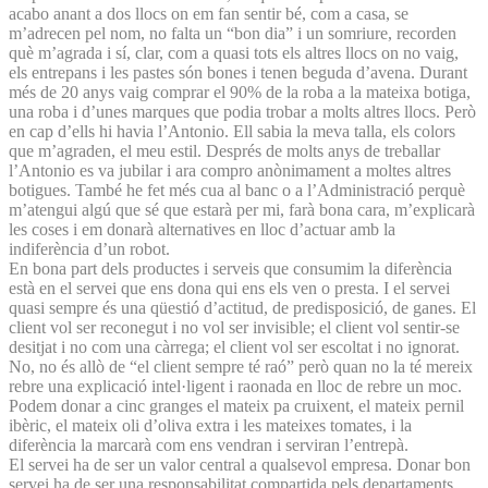
acabo anant a dos llocs on em fan sentir bé, com a casa, se
m’adrecen pel nom, no falta un “bon dia” i un somriure, recorden
què m’agrada i sí, clar, com a quasi tots els altres llocs on no vaig,
els entrepans i les pastes són bones i tenen beguda d’avena. Durant
més de 20 anys vaig comprar el 90% de la roba a la mateixa botiga,
una roba i d’unes marques que podia trobar a molts altres llocs. Però
en cap d’ells hi havia l’Antonio. Ell sabia la meva talla, els colors
que m’agraden, el meu estil. Després de molts anys de treballar
l’Antonio es va jubilar i ara compro anònimament a moltes altres
botigues. També he fet més cua al banc o a l’Administració perquè
m’atengui algú que sé que estarà per mi, farà bona cara, m’explicarà
les coses i em donarà alternatives en lloc d’actuar amb la
indiferència d’un robot.
En bona part dels productes i serveis que consumim la diferència
està en el servei que ens dona qui ens els ven o presta. I el servei
quasi sempre és una qüestió d’actitud, de predisposició, de ganes. El
client vol ser reconegut i no vol ser invisible; el client vol sentir-se
desitjat i no com una càrrega; el client vol ser escoltat i no ignorat.
No, no és allò de “el client sempre té raó” però quan no la té mereix
rebre una explicació intel·ligent i raonada en lloc de rebre un moc.
Podem donar a cinc granges el mateix pa cruixent, el mateix pernil
ibèric, el mateix oli d’oliva extra i les mateixes tomates, i la
diferència la marcarà com ens vendran i serviran l’entrepà.
El servei ha de ser un valor central a qualsevol empresa. Donar bon
servei ha de ser una responsabilitat compartida pels departaments