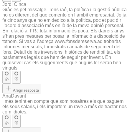
Jordi Cinca
Gràcies pel missatge. Tens raó, la política i la gestió pública
no és diferent del que comento en l’àmbit empresarial. Jo ja
fa cinc anys que no em dedico a la política, poc et puc dir
l’acord d’associació més enllà de la meva opinió personal.
En relació al FRJ tota informació és poca. Els darrers anys
s’han pres mesures per posar la informació a disposició de
tothom. Si vas a l’adreça www.fonsdereserva.ad trobaràs
informes mensuals, trimestrals i anuals de seguiment del
fons. Detall de les inversions, històrics de rendibilitat, els
paràmetres legals que hem de seguir per invertir. En
qualsevol cas els suggeriments que puguis fer seran ben
vinguts.
👍
👎
Afegir resposta
AnaDavant
I més tenint en compte que som nosaltres els que paguem
els seus salaris, i els importem un rave a més de tractar-nos
com idiotes.
👍
👎