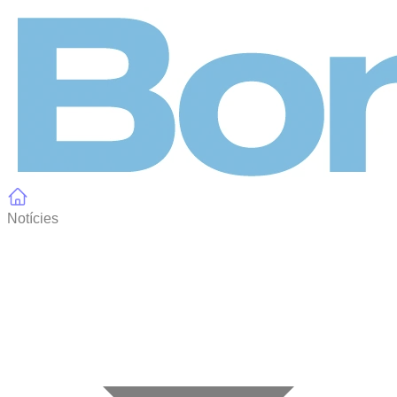
Panell de gestió de galetes
Notícies