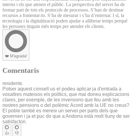
interns i els que atenen el públic. La perspectiva del servei ha de
formar part de tots els protocols de processos. S’han de destinar
recursos a fomentar-lo. S’ha de mesurar i s’ha d’entrenar. I sí, la
tecnologia i la digitalització poden ajudar a alliberar temps perquè
les persones tinguin més temps per atendre els clients.
❤️
M'agrada!
Comentaris
residents
Potser aquest consell us el podeu aplicar ja d'entrada a
vosaltres mateixos els polítics, que mai doneu explicacions
clares, per exemple, de les inversions que feu amb les
nostres pensions o del polèmic Acord amb la UE no creus?
El poble també es mereix un servei per parts dels que
governen i ja et puc dir que a Andorra està molt lluny de ser
satisfactori.
👍
👎