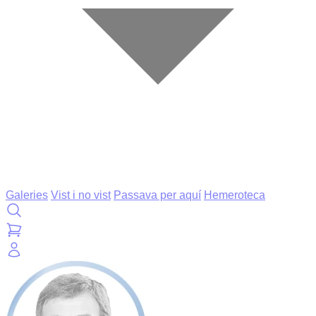
Galeries
Vist i no vist
Passava per aquí
Hemeroteca