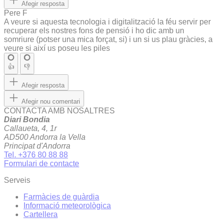
Afegir resposta
Pere F
A veure si aquesta tecnologia i digitalització la féu servir per
recuperar els nostres fons de pensió i ho dic amb un
somriure (potser una mica forçat, si) i un si us plau gràcies, a
veure si així us poseu les piles
👍
👎
Afegir resposta
Afegir nou comentari
CONTACTA AMB NOSALTRES
Diari Bondia
Callaueta, 4, 1r
AD500 Andorra la Vella
Principat d'Andorra
Tel. +376 80 88 88
Formulari de contacte
Serveis
Farmàcies de guàrdia
Informació meteorològica
Cartellera