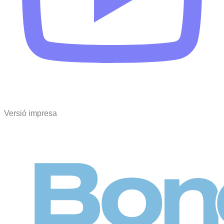
Versió impresa