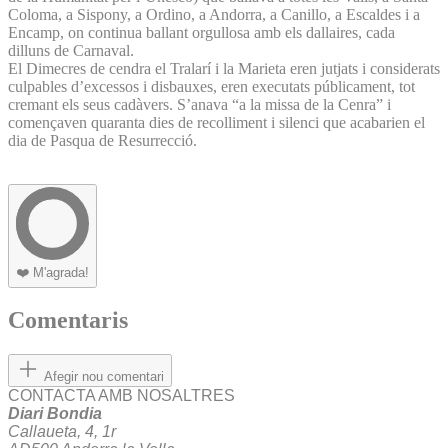
Coloma, a Sispony, a Ordino, a Andorra, a Canillo, a Escaldes i a
Encamp, on continua ballant orgullosa amb els dallaires, cada
dilluns de Carnaval.
El Dimecres de cendra el Tralarí i la Marieta eren jutjats i considerats
culpables d’excessos i disbauxes, eren executats públicament, tot
cremant els seus cadàvers. S’anava “a la missa de la Cenra” i
començaven quaranta dies de recolliment i silenci que acabarien el
dia de Pasqua de Resurrecció.
❤️
M'agrada!
Comentaris
Afegir nou comentari
CONTACTA AMB NOSALTRES
Diari Bondia
Callaueta, 4, 1r