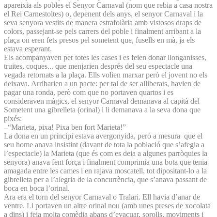
apareixia als pobles el Senyor Carnaval (nom que rebia a casa nostra
el Rei Carnestoltes) o, depenent dels anys, el senyor Carnaval i la
seva senyora vestits de manera estrafolària amb vistosos draps de
colors, passejant-se pels carrers del poble i finalment arribant a la
plaça on eren fets presos pel sometent que, fusells en mà, ja els
estava esperant.
Els acompanyaven per totes les cases i es feien donar llonganisses,
truites, coques... que menjarien després del seu espectacle una
vegada retornats a la plaça. Ells volien marxar però el jovent no els
deixava. Arribarien a un pacte: per tal de ser alliberats, havien de
pagar una ronda, però com que no portaven quartos i es
consideraven màgics, el senyor Carnaval demanava al capità del
Sometent una gibrelleta (orinal) i li demanava a la seva dona que
pixés:
–“Marieta, pixa! Pixa ben fort Marieta!”
La dona en un principi estava avergonyida, però a mesura que el
seu home anava insistint (davant de tota la població que s’afegia a
l’espectacle) la Marieta (que és com es deia a algunes parròquies la
senyora) anava fent força i finalment comprimia una bota que tenia
amagada entre les cames i en rajava moscatell, tot dipositant-lo a la
gibrelleta per a l’alegria de la concurrència, que s’anava passant de
boca en boca l’orinal.
Ara era el torn del senyor Carnaval o Tralarí. Ell havia d’anar de
ventre. Li portaven un altre orinal nou (amb unes preses de xocolata
a dins) i feia molta comèdia abans d’evacuar, sorolls, moviments i