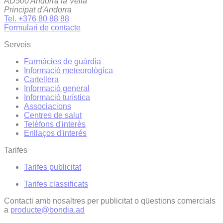
AD500 Andorra la Vella
Principat d'Andorra
Tel. +376 80 88 88
Formulari de contacte
Serveis
Farmàcies de guàrdia
Informació meteorològica
Cartellera
Informació general
Informació turística
Associacions
Centres de salut
Telèfons d'interès
Enllaços d'interés
Tarifes
Tarifes publicitat
Tarifes classificats
Contacti amb nosaltres per publicitat o qüestions comercials
a
producte@bondia.ad