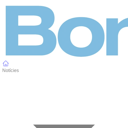
Panell de gestió de galetes
Notícies