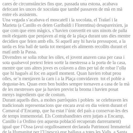
cares de circumstàncies fins que, passada una estona, acabava
defecant les unces de xocolata que també passaven de mà en mà
entre els assistents.
Una vegada s’acabava el moscatell i la xocolata, el Tralarí i la
Marieta (a Canillo es deien Garibaldi i Florentina) desapareixien, ja
que com que eren màgics, s’havien convertit en uns ninots de palla
molt elegants que penjaven al mig de la plaça durant uns dies mentre
decidien que feien amb ells. Si aquell any hi havia pressupost, a la
tarda es feia ball de tarda tot menjant els aliments recollits durant el
matí amb la Passa.
Divendres se solia robar les olles, el jovent anaven casa per casa i
sota qualsevol pretext feien sortir la mestressa a la porta de la casa,
mentre que uns altres joves es colaven a dins per tal de robar l’olla
que hi hagués al foc en aquell moment. Quan havien robat prou
olles, se’n menjaven la carn i a la Plaça convidaven tot el poble a
degustar-les. Quan eren ben buides sempre tornaven a casa de la mà
de les mestresses que ja havien previst la broma i havien posat
menys ingredients que de costum.
Durant aquells dies, a moltes parròquies i poblets se celebraven les
tradicionals representacions que encara avui en dia veiem durant el
Carnaval d’Encamp, que ha estat l’únic del país a conservar-les des
de temps immemorial. Els Contrabandistes eren jutjats a Encamp,
Canillo i a Ordino (en aquesta població recuperats darrerament)
igual que l’Ossa (avui orgullosament declarada Patrimoni Immaterial
de la Humanitat per l’Unesco) que ballava a totes les Valls, a Santa