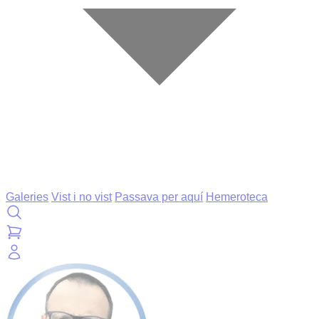
Galeries
Vist i no vist
Passava per aquí
Hemeroteca