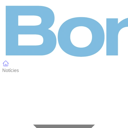
Panell de gestió de galetes
Notícies