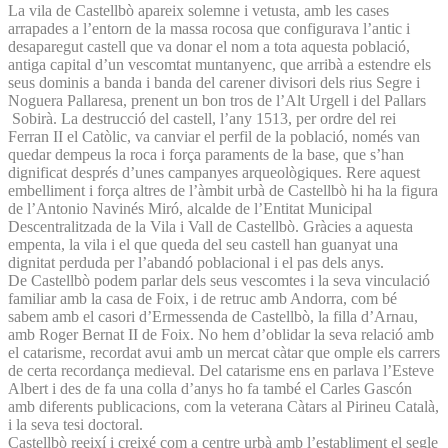
La vila de Castellbò apareix solemne i vetusta, amb les cases
arrapades a l’entorn de la massa rocosa que configurava l’antic i
desaparegut castell que va donar el nom a tota aquesta població,
antiga capital d’un vescomtat muntanyenc, que arribà a estendre els
seus dominis a banda i banda del carener divisori dels rius Segre i
Noguera Pallaresa, prenent un bon tros de l’Alt Urgell i del Pallars
Sobirà. La destrucció del castell, l’any 1513, per ordre del rei
Ferran II el Catòlic, va canviar el perfil de la població, només van
quedar dempeus la roca i força paraments de la base, que s’han
dignificat després d’unes campanyes arqueològiques. Rere aquest
embelliment i força altres de l’àmbit urbà de Castellbò hi ha la figura
de l’Antonio Navinés Miró, alcalde de l’Entitat Municipal
Descentralitzada de la Vila i Vall de Castellbò. Gràcies a aquesta
empenta, la vila i el que queda del seu castell han guanyat una
dignitat perduda per l’abandó poblacional i el pas dels anys.
De Castellbò podem parlar dels seus vescomtes i la seva vinculació
familiar amb la casa de Foix, i de retruc amb Andorra, com bé
sabem amb el casori d’Ermessenda de Castellbò, la filla d’Arnau,
amb Roger Bernat II de Foix. No hem d’oblidar la seva relació amb
el catarisme, recordat avui amb un mercat càtar que omple els carrers
de certa recordança medieval. Del catarisme ens en parlava l’Esteve
Albert i des de fa una colla d’anys ho fa també el Carles Gascón
amb diferents publicacions, com la veterana Càtars al Pirineu Català,
i la seva tesi doctoral.
Castellbò reeixí i creixé com a centre urbà amb l’establiment el segle