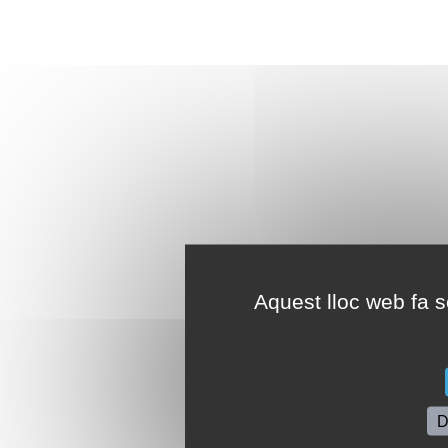
Aquest lloc web fa se
D