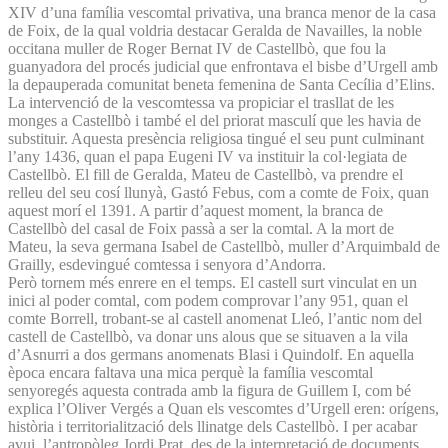
XIV d’una família vescomtal privativa, una branca menor de la casa
de Foix, de la qual voldria destacar Geralda de Navailles, la noble
occitana muller de Roger Bernat IV de Castellbò, que fou la
guanyadora del procés judicial que enfrontava el bisbe d’Urgell amb
la depauperada comunitat beneta femenina de Santa Cecília d’Elins.
La intervenció de la vescomtessa va propiciar el trasllat de les
monges a Castellbò i també el del priorat masculí que les havia de
substituir. Aquesta presència religiosa tingué el seu punt culminant
l’any 1436, quan el papa Eugeni IV va instituir la col·legiata de
Castellbò. El fill de Geralda, Mateu de Castellbò, va prendre el
relleu del seu cosí llunyà, Gastó Febus, com a comte de Foix, quan
aquest morí el 1391. A partir d’aquest moment, la branca de
Castellbò del casal de Foix passà a ser la comtal. A la mort de
Mateu, la seva germana Isabel de Castellbò, muller d’Arquimbald de
Grailly, esdevingué comtessa i senyora d’Andorra.
Però tornem més enrere en el temps. El castell surt vinculat en un
inici al poder comtal, com podem comprovar l’any 951, quan el
comte Borrell, trobant-se al castell anomenat Lleó, l’antic nom del
castell de Castellbò, va donar uns alous que se situaven a la vila
d’Asnurri a dos germans anomenats Blasi i Quindolf. En aquella
època encara faltava una mica perquè la família vescomtal
senyoregés aquesta contrada amb la figura de Guillem I, com bé
explica l’Oliver Vergés a Quan els vescomtes d’Urgell eren: orígens,
història i territorialització dels llinatge dels Castellbò. I per acabar
avui, l’antropòleg Jordi Prat, des de la interpretació de documents,