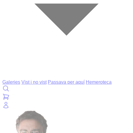
Galeries
Vist i no vist
Passava per aquí
Hemeroteca