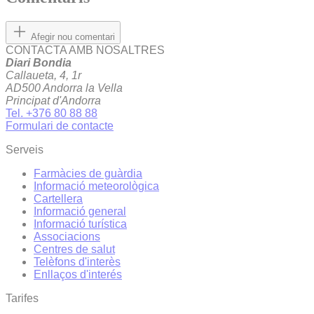
Afegir nou comentari
CONTACTA AMB NOSALTRES
Diari Bondia
Callaueta, 4, 1r
AD500 Andorra la Vella
Principat d'Andorra
Tel. +376 80 88 88
Formulari de contacte
Serveis
Farmàcies de guàrdia
Informació meteorològica
Cartellera
Informació general
Informació turística
Associacions
Centres de salut
Telèfons d'interès
Enllaços d'interés
Tarifes