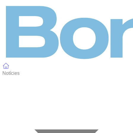
Panell de gestió de galetes
Notícies