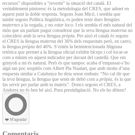
recursos” disponibles a “revertir” la situació del català. El
veritablement pintoresc és la metodologia del CRES, que admet en
aquest punt la doble resposta. Segons Joan Micó, i sembla que
també segons Política lingüística, es poden tenir dues llengües
maternes
a la vegada,
y no estar loco
. I els sembla el més natural del
món que un parlant pugui considerar que la seva llengua
materna
no
coincideix amb la seva llengua
pròpia
. Per això el català és segons
el CRES la llengua
materna
del 36% dels enquestats però, en canvi,
la llengua
pròpia
del 46%. S’entén la benintencionada filigrana
retòrica que permet a la llengua oficial exhibir bíceps i col·locar-se
com a mínim en aquest indicador per davant del castellà. Que em
grinyoli a mi és natural. Però és que tampoc acaba d’empassar-s’ho
algú tan poc sospitós com Albert Pla Nualart, que amb motiu d’una
enquesta similar a Catalunya ho deia sense embuts: “No cal dir que
la
teva
llengua, la llengua que sents de debò com a
pròpia
, és la que
fas servir per parlar amb tu mateix”. Doncs segons el CRES, a
Andorra no és ben bé així. Pura prestidigitació. No els ho dèiem?
❤️
M'agrada!
Comentaris