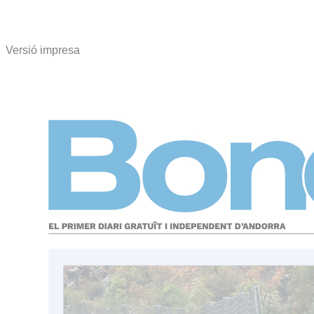
Versió impresa