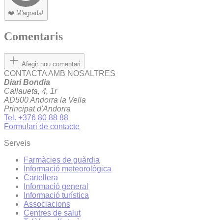
❤️
M'agrada!
Comentaris
Afegir nou comentari
CONTACTA AMB NOSALTRES
Diari Bondia
Callaueta, 4, 1r
AD500 Andorra la Vella
Principat d'Andorra
Tel. +376 80 88 88
Formulari de contacte
Serveis
Farmàcies de guàrdia
Informació meteorològica
Cartellera
Informació general
Informació turística
Associacions
Centres de salut