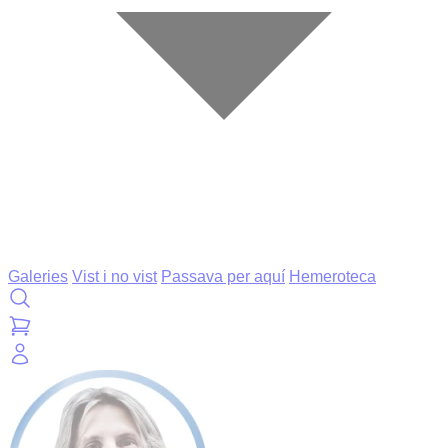
Galeries
Vist i no vist
Passava per aquí
Hemeroteca