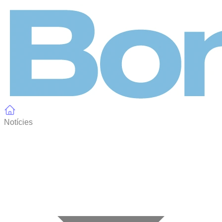
Panell de gestió de galetes
Notícies