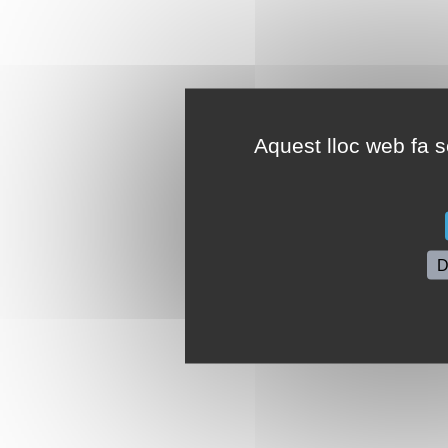
Aquest lloc web fa se
D