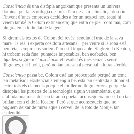
Consciència
és una distòpia angoixant que presenta un univers
dominat per la tecnologia després d’un desastre climàtic, i descriu
l’invent d’unes empreses decidides a fer un negoci nou (aquí hi
veiem també la Colom exfinancera) que entra de ple –com mai, com
ningú– en la intimitat de la gent.
Si girem els textos de Colom del revés, seguint el truc de la seva
mare –la real i experta cosidora artesanal– per veure si la roba està
ben feta, sempre ens surten d’un estil impecable. Si girem la Keaton,
hi trobem seda fina, puntades impecables, ben acabades, ben
lligades; si girem
Consciència
el resultat és més senzill, sense
filigranes, net i polit, però no tan artesanal personal i intransferible.
Consciència
passa bé, Colom està tan preocupada perquè un tema
tan metafísic i existencial s’entengui bé, està tan centrada a donar al
lector tots els elements perquè el thriller no tingui errors, perquè la
distòpia i les piruetes de la tecnologia siguin versemblants, que
s’oblida una mica del seu tarannà poeta i aconsegueix un estil no tan
brillant com el de la Keaton. Però sí que aconsegueix que no
puguem deixar de mirar aquell cervell de la foto de Monje, tan
esplèndid.