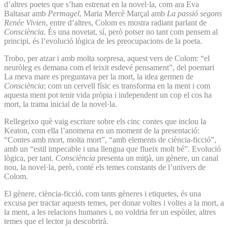
d’altres poetes que s’han estrenat en la novel·la, com ara Eva
Baltasar amb
Permagel
, Maria Mercè Marçal amb
La passió segons
Renée Vivien
, entre d’altres, Colom es mostra radiant parlant de
Consciència
. És una novetat, sí, però potser no tant com pensem al
principi, és l’evolució lògica de les preocupacions de la poeta.
Trobo, per atzar i amb molta sorpresa, aquest vers de Colom: “el
neuròleg es demana com el teixit esdevé pensament”, del poemari
La meva mare es preguntava per la mort, la idea germen de
Consciència
; com un cervell físic es transforma en la ment i com
aquesta ment pot tenir vida pròpia i independent un cop el cos ha
mort, la trama inicial de la novel·la.
Rellegeixo què vaig escriure sobre els cinc contes que inclou la
Keaton, com ella l’anomena en un moment de la presentació:
“Contes amb mort, molta mort”, “amb elements de ciència-ficció”,
amb un “estil impecable i una llengua que flueix molt bé”. Evolució
lògica, per tant.
Consciència
presenta un mitjà, un gènere, un canal
nou, la novel·la, però, conté els temes constants de l’univers de
Colom.
El gènere, ciència-ficció, com tants gèneres i etiquetes, és una
excusa per tractar aquests temes, per donar voltes i voltes a la mort, a
la ment, a les relacions humanes i, no voldria fer un espòiler, altres
temes que el lector ja descobrirà.