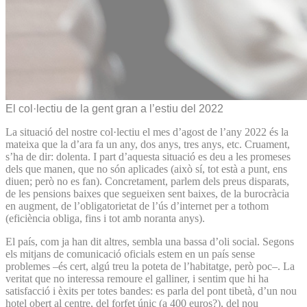
El col·lectiu de la gent gran a l’estiu del 2022
La situació del nostre col·lectiu el mes d’agost de l’any 2022 és la
mateixa que la d’ara fa un any, dos anys, tres anys, etc. Cruament,
s’ha de dir: dolenta. I part d’aquesta situació es deu a les promeses
dels que manen, que no són aplicades (això sí, tot està a punt, ens
diuen; però no es fan). Concretament, parlem dels preus disparats,
de les pensions baixes que segueixen sent baixes, de la burocràcia
en augment, de l’obligatorietat de l’ús d’internet per a tothom
(eficiència obliga, fins i tot amb noranta anys).
El país, com ja han dit altres, sembla una bassa d’oli social. Segons
els mitjans de comunicació oficials estem en un país sense
problemes –és cert, algú treu la poteta de l’habitatge, però poc–. La
veritat que no interessa remoure el galliner, i sentim que hi ha
satisfacció i èxits per totes bandes: es parla del pont tibetà, d’un nou
hotel obert al centre, del forfet únic (a 400 euros?), del nou