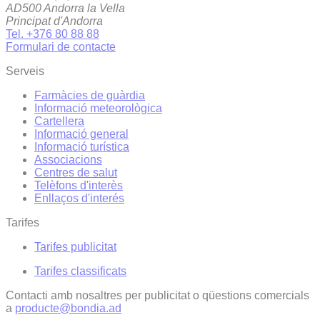
AD500 Andorra la Vella
Principat d'Andorra
Tel. +376 80 88 88
Formulari de contacte
Serveis
Farmàcies de guàrdia
Informació meteorològica
Cartellera
Informació general
Informació turística
Associacions
Centres de salut
Telèfons d'interès
Enllaços d'interés
Tarifes
Tarifes publicitat
Tarifes classificats
Contacti amb nosaltres per publicitat o qüestions comercials
a
producte@bondia.ad