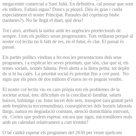
megacentre comercial a Sant Julià. En definitiva, cal pensar que som
els millors. Faltarà aigua? Doncs ja plourà. Déu és gran i cuida
especialment el nostre Principat. Paraules del copríncep bisbe
(tardanes?). No he llegit el diari, què deia?
Tot i això, arribarà la tardor amb les urgències preelectorals de
sempre. I tots els polítics seran progressistes. Tots vetllaran perquè al
nostre col·lectiu no li falti de res, en el futur, és clar. El passat és
passat.
Els partits polítics vindran a fer-nos les presentacions dels seus
programes, i a explicar les seves prioritats, que són, clar que sí, els
temes socials, només faltaria. Però alerta a la lletra petita: tot depèn
de si hi ha calés. La prioritat social és prioritat fins a cert punt. No
sigui que els pisos de dos milions d’euros no es puguin vendre.
El nostre col·lectiu viu en carn pròpia tots els problemes de la
societat actual, tots: dificultats en la conciliació familiar, salaris
baixos, habitatge car, futur incert dels nets, transport (ara gratuït però
amb freqüència tercermundista), conseqüències dels horaris laborals
llargs, natura en degradació constant, atenció domiciliària minvant,
etc. Creieu que podem esperar, encara que sigui, micromillores reals
amb un calendari relativament a curt termini?
O bé caldrà esperar els programes del 2030 per veure quelcom