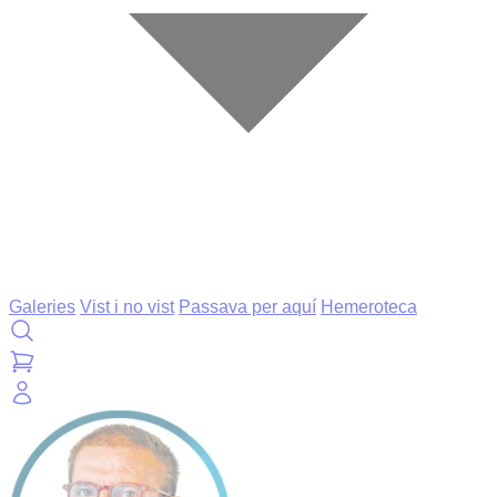
Galeries
Vist i no vist
Passava per aquí
Hemeroteca