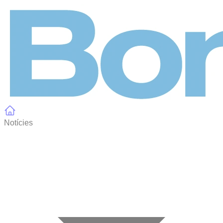
Panell de gestió de galetes
Notícies