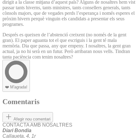
dirigit a la classe mitjana d’aquest país? Alguns de nosaltres hem vist
passar tants hiverns, tants ministres, tants consellers generals, tants
cònsols majors, que de vegades perds l’esperança i només esperes el
pròxim hivern perquè vinguin els candidats a presentar els seus
programes.
Després es queixen de l’abstenció creixent (no només de la gent
gran). El paper aguanta tot el que escriguis i la gent té mala
memòria. Dia que passa, any que empeny. I nosaltres, la gent gran
actual, ja no hi serà en un futur. Però arribaran nous vells. Tindran
tanta paciència com tenim nosaltres?
❤️
M'agrada!
Comentaris
Afegir nou comentari
CONTACTA AMB NOSALTRES
Diari Bondia
Callaueta, 4, 1r