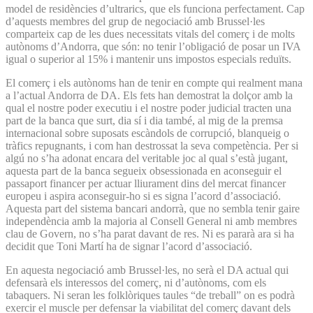
model de residències d’ultrarics, que els funciona perfectament. Cap
d’aquests membres del grup de negociació amb Brussel·les
comparteix cap de les dues necessitats vitals del comerç i de molts
autònoms d’Andorra, que són: no tenir l’obligació de posar un IVA
igual o superior al 15% i mantenir uns impostos especials reduïts.
El comerç i els autònoms han de tenir en compte qui realment mana
a l’actual Andorra de DA. Els fets han demostrat la dolçor amb la
qual el nostre poder executiu i el nostre poder judicial tracten una
part de la banca que surt, dia sí i dia també, al mig de la premsa
internacional sobre suposats escàndols de corrupció, blanqueig o
tràfics repugnants, i com han destrossat la seva competència. Per si
algú no s’ha adonat encara del veritable joc al qual s’està jugant,
aquesta part de la banca segueix obsessionada en aconseguir el
passaport financer per actuar lliurament dins del mercat financer
europeu i aspira aconseguir-ho si es signa l’acord d’associació.
Aquesta part del sistema bancari andorrà, que no sembla tenir gaire
independència amb la majoria al Consell General ni amb membres
clau de Govern, no s’ha parat davant de res. Ni es pararà ara si ha
decidit que Toni Martí ha de signar l’acord d’associació.
En aquesta negociació amb Brussel·les, no serà el DA actual qui
defensarà els interessos del comerç, ni d’autònoms, com els
tabaquers. Ni seran les folklòriques taules “de treball” on es podrà
exercir el muscle per defensar la viabilitat del comerç davant dels