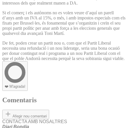
interessos dels que realment manen a DA.
Si el comerç i els autònoms no es volen veure d’aquí un parell
d’anys amb un IVA al 15%, o més, i amb impostos especials com els
fixats per Brussel·les, és fonamental que s’organitzin i creïn el seu
propi partit polític per anar amb força a les eleccions generals que
qualsevol dia avançarà Toni Martí.
De fet, poden crear un partit nou o, com que el Partit Liberal
necessita una refundació i un nou lideratge, seria una bona ocasió
per donar contingut real i programa a un nou Partit Liberal com el
que el poble Andorrà necessita perquè la seva sobirania sigui viable.
❤️
M'agrada!
Comentaris
Afegir nou comentari
CONTACTA AMB NOSALTRES
Diari Bondia