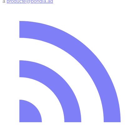
a
producte@bondia.ad