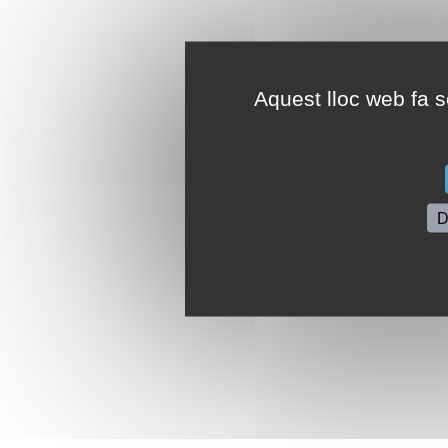
Aquest lloc web fa se
D