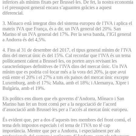
inferiors als mínims fixats per Brussel·les. De fet, la nostra economia
i el pressupost general encara s’aguanten gràcies a aquest
diferencial.
3. Mònaco està integrat dins del sistema europeu de l’IVA i aplica el
mateix IVA que França, és a dir, un IVA general del 20%. San
Marino té un IVA general del 17%. Per la seva banda, l’IGI general
a Andorra és del 4,5%.
4. Fins al 31 de desembre del 2017, el tipus general mínim de l’IVA
dins del mercat únic és del 15%. Cal recordar que l’IVA és un tema
políticament calent a Brussel·les, on porten anys revisant les
característiques definitives de l’IVA dins del mercat únic. Un IVA
mínim que es podria col·locar més a la vora del 20%, ja que avui
està entre el 20% i el 27% a tots els països del mercat únic excepte
Luxemburg, amb el 17%; Malta, amb el 18%; i Alemanya, Xipre i
Bulgària, amb el 19%.
Els polítics ens diuen que els governs d’Andorra, Mònaco i San
Marino han fet un front comú per a la negociació de l’acord
d’associació amb Brussel·les per a l’accés al mercat únic europeu.
És evident que, per a dos d’aquests tres membres del front comú, el
tema dels impostos especials i el tema de l’IVA no té cap
importància. Mentre que per a Andorra, i especialment per als