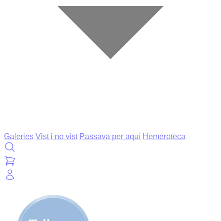
Galeries
Vist i no vist
Passava per aquí
Hemeroteca