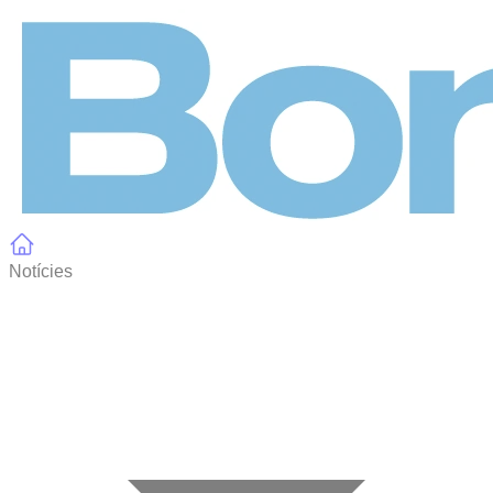
Panell de gestió de galetes
Notícies