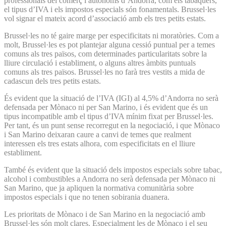
professionals del comerç i autònoms d’Andorra, com els tabaquers,
el tipus d’IVA i els impostos especials són fonamentals. Brussel·les
vol signar el mateix acord d’associació amb els tres petits estats.
Brussel·les no té gaire marge per especificitats ni moratòries. Com a
molt, Brussel·les es pot plantejar alguna cessió puntual per a temes
comuns als tres països, com determinades particularitats sobre la
lliure circulació i establiment, o alguns altres àmbits puntuals
comuns als tres països. Brussel·les no farà tres vestits a mida de
cadascun dels tres petits estats.
És evident que la situació de l’IVA (IGI) al 4,5% d’Andorra no serà
defensada per Mònaco ni per San Marino, i és evident que és un
tipus incompatible amb el tipus d’IVA mínim fixat per Brussel·les.
Per tant, és un punt sense recorregut en la negociació, i que Mònaco
i San Marino deixaran caure a canvi de temes que realment
interessen els tres estats alhora, com especificitats en el lliure
establiment.
També és evident que la situació dels impostos especials sobre tabac,
alcohol i combustibles a Andorra no serà defensada per Mònaco ni
San Marino, que ja apliquen la normativa comunitària sobre
impostos especials i que no tenen sobirania duanera.
Les prioritats de Mònaco i de San Marino en la negociació amb
Brussel·les són molt clares. Especialment les de Mònaco i el seu