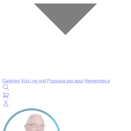
Galeries
Vist i no vist
Passava per aquí
Hemeroteca