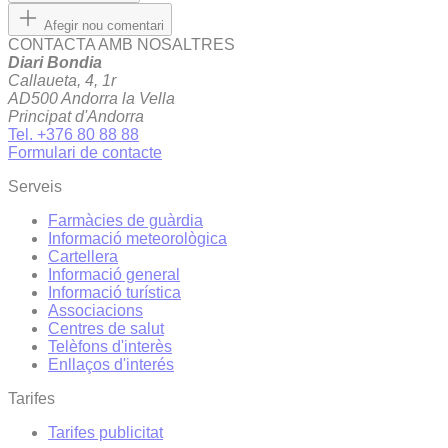
Afegir nou comentari
CONTACTA AMB NOSALTRES
Diari Bondia
Callaueta, 4, 1r
AD500 Andorra la Vella
Principat d'Andorra
Tel. +376 80 88 88
Formulari de contacte
Serveis
Farmàcies de guàrdia
Informació meteorològica
Cartellera
Informació general
Informació turística
Associacions
Centres de salut
Telèfons d'interès
Enllaços d'interés
Tarifes
Tarifes publicitat