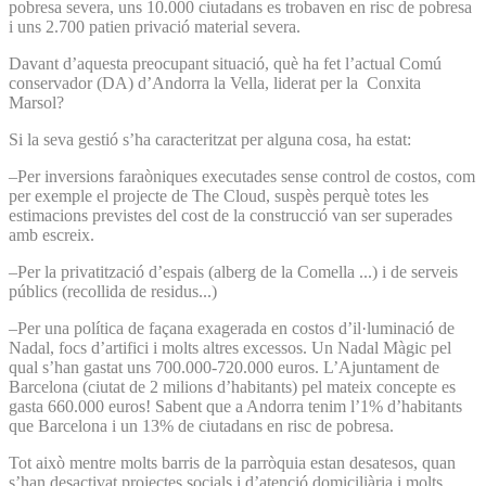
pobresa severa, uns 10.000 ciutadans es trobaven en risc de pobresa
i uns 2.700 patien privació material severa.
Davant d’aquesta preocupant situació, què ha fet l’actual Comú
conservador (DA) d’Andorra la Vella, liderat per la Conxita
Marsol?
Si la seva gestió s’ha caracteritzat per alguna cosa, ha estat:
–Per inversions faraòniques executades sense control de costos, com
per exemple el projecte de The Cloud, suspès perquè totes les
estimacions previstes del cost de la construcció van ser superades
amb escreix.
–Per la privatització d’espais (alberg de la Comella ...) i de serveis
públics (recollida de residus...)
–Per una política de façana exagerada en costos d’il·luminació de
Nadal, focs d’artifici i molts altres excessos. Un Nadal Màgic pel
qual s’han gastat uns 700.000-720.000 euros. L’Ajuntament de
Barcelona (ciutat de 2 milions d’habitants) pel mateix concepte es
gasta 660.000 euros! Sabent que a Andorra tenim l’1% d’habitants
que Barcelona i un 13% de ciutadans en risc de pobresa.
Tot això mentre molts barris de la parròquia estan desatesos, quan
s’han desactivat projectes socials i d’atenció domiciliària i molts