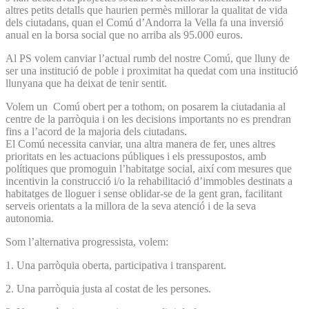
altres petits detalls que haurien permès millorar la qualitat de vida
dels ciutadans, quan el Comú d’Andorra la Vella fa una inversió
anual en la borsa social que no arriba als 95.000 euros.
Al PS volem canviar l’actual rumb del nostre Comú, que lluny de
ser una institució de poble i proximitat ha quedat com una institució
llunyana que ha deixat de tenir sentit.
Volem un Comú obert per a tothom, on posarem la ciutadania al
centre de la parròquia i on les decisions importants no es prendran
fins a l’acord de la majoria dels ciutadans.
El Comú necessita canviar, una altra manera de fer, unes altres
prioritats en les actuacions públiques i els pressupostos, amb
polítiques que promoguin l’habitatge social, així com mesures que
incentivin la construcció i/o la rehabilitació d’immobles destinats a
habitatges de lloguer i sense oblidar-se de la gent gran, facilitant
serveis orientats a la millora de la seva atenció i de la seva
autonomia.
Som l’alternativa progressista, volem:
1. Una parròquia oberta, participativa i transparent.
2. Una parròquia justa al costat de les persones.