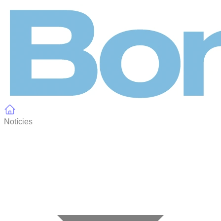
Panell de gestió de galetes
Notícies