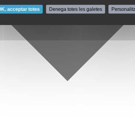
K, acceptar totes
Denega totes les galetes
Personalit