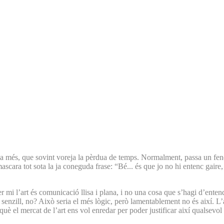
da més, que sovint voreja la pèrdua de temps. Normalment, passa un fenome
mascara tot sota la ja coneguda frase: “Bé... és que jo no hi entenc gai
 mi l’art és comunicació llisa i plana, i no una cosa que s’hagi d’entend
s senzill, no? Això seria el més lògic, però lamentablement no és així. L
uè el mercat de l’art ens vol enredar per poder justificar així qualsevol 