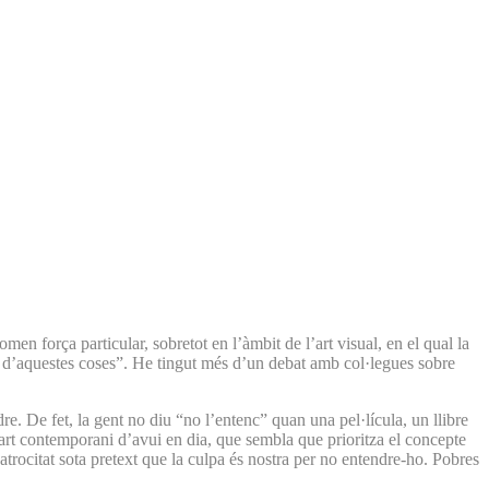
n força particular, sobretot en l’àmbit de l’art visual, en el qual la
re, d’aquestes coses”. He tingut més d’un debat amb col·legues sobre
re. De fet, la gent no diu “no l’entenc” quan una pel·lícula, un llibre
’art contemporani d’avui en dia, que sembla que prioritza el concepte
atrocitat sota pretext que la culpa és nostra per no entendre-ho. Pobres