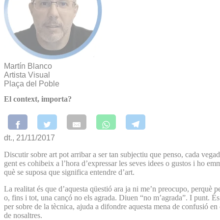
Martín Blanco
Artista Visual
Plaça del Poble
El context, importa?
dt., 21/11/2017
Discutir sobre art pot arribar a ser tan subjectiu que penso, cada vega
gent es cohibeix a l’hora d’expressar les seves idees o gustos i ho em
què se suposa que significa entendre d’art.
La realitat és que d’aquesta qüestió ara ja ni me’n preocupo, perquè per
o, fins i tot, una cançó no els agrada. Diuen “no m’agrada”. I punt. É
per sobre de la tècnica, ajuda a difondre aquesta mena de confusió en q
de nosaltres.