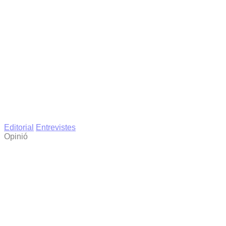
Editorial
Entrevistes
Opinió