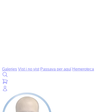
Galeries
Vist i no vist
Passava per aquí
Hemeroteca