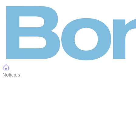
Panell de gestió de galetes
Notícies