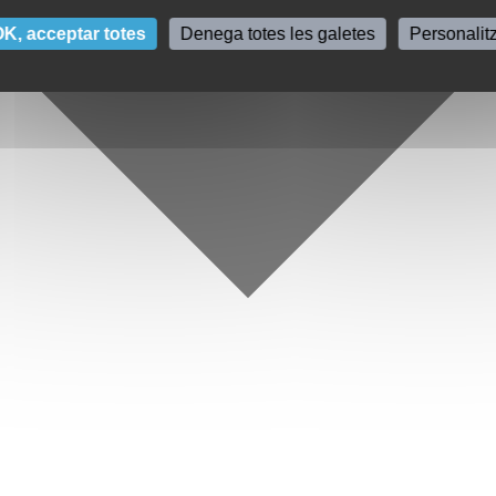
K, acceptar totes
Denega totes les galetes
Personalit