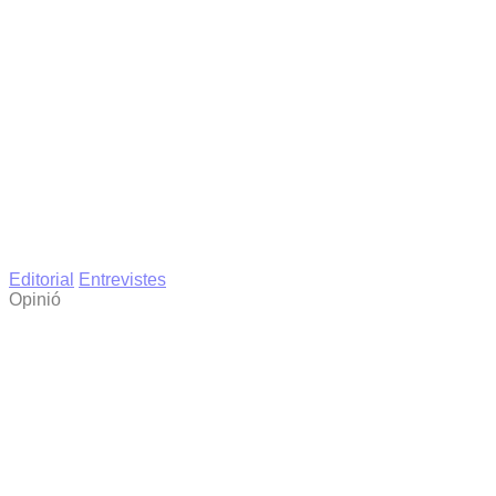
Editorial
Entrevistes
Opinió