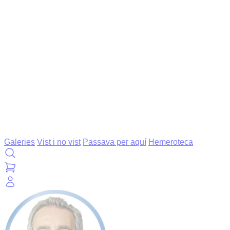
Galeries
Vist i no vist
Passava per aquí
Hemeroteca