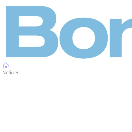
Panell de gestió de galetes
Notícies