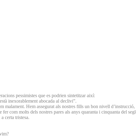
acions pessimistes que es podrien sintetitzar així:
a està inexorablement abocada al declivi”.
em malament. Hem assegurat als nostres fills un bon nivell d’instrucció,
e fer com molts dels nostres pares als anys quaranta i cinquanta del segl
 certa tristesa.
ivim?