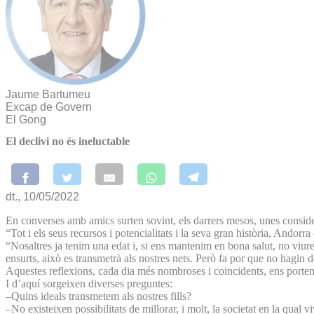
Jaume Bartumeu
Excap de Govern
El Gong
El declivi no és ineluctable
dt., 10/05/2022
En converses amb amics surten sovint, els darrers mesos, unes consider
“Tot i els seus recursos i potencialitats i la seva gran història, Andorr
“Nosaltres ja tenim una edat i, si ens mantenim en bona salut, no viur
ensurts, això es transmetrà als nostres nets. Però fa por que no hagin d
Aquestes reflexions, cada dia més nombroses i coincidents, ens porten a
I d’aquí sorgeixen diverses preguntes:
–Quins ideals transmetem als nostres fills?
–No existeixen possibilitats de millorar, i molt, la societat en la qual v