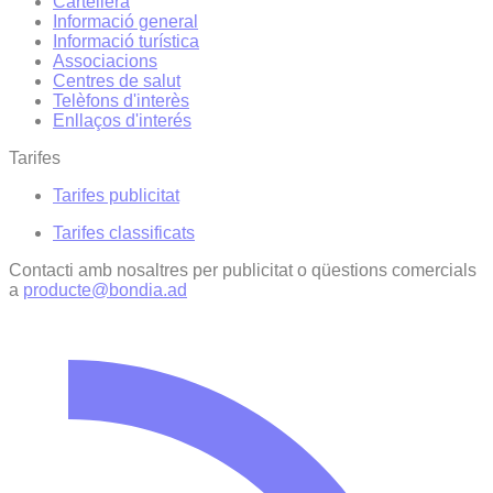
Cartellera
Informació general
Informació turística
Associacions
Centres de salut
Telèfons d'interès
Enllaços d'interés
Tarifes
Tarifes publicitat
Tarifes classificats
Contacti amb nosaltres per publicitat o qüestions comercials
a
producte@bondia.ad