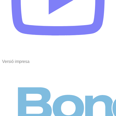
Versió impresa