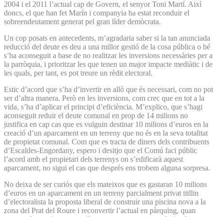
2004 i el 2011 l’actual cap de Govern, el senyor Toni Martí. Així
doncs, el que han fet Marín i companyia ha estat reconduir el
sobreendeutament generat pel gran líder demòcrata.
Un cop posats en antecedents, m’agradaria saber si la tan anunciada
reducció del deute es deu a una millor gestió de la cosa pública o bé
s’ha aconseguit a base de no realitzar les inversions necessàries per a
la parròquia, i prioritzar les que tenen un major impacte mediàtic i de
les quals, per tant, es pot treure un rèdit electoral.
Estic d’acord que s’ha d’invertir en allò que és necessari, com no pot
ser d’altra manera. Però en les inversions, com crec que en tot a la
vida, s’ha d’aplicar el principi d’eficiència. M’explico, que s’hagi
aconseguit reduir el deute comunal en prop de 14 milions no
justifica en cap cas que es vulguin destinar 10 milions d’euros en la
creació d’un aparcament en un terreny que no és en la seva totalitat
de propietat comunal. Com que es tracta de diners dels contribuents
d’Escaldes-Engordany, espero i desitjo que el Comú faci públic
l’acord amb el propietari dels terrenys on s’edificarà aquest
aparcament, no sigui el cas que després ens trobem alguna sorpresa.
No deixa de ser curiós que els mateixos que es gastaran 10 milions
d’euros en un aparcament en un terreny parcialment privat titllin
d’electoralista la proposta liberal de construir una piscina nova a la
zona del Prat del Roure i reconvertir l’actual en pàrquing, quan