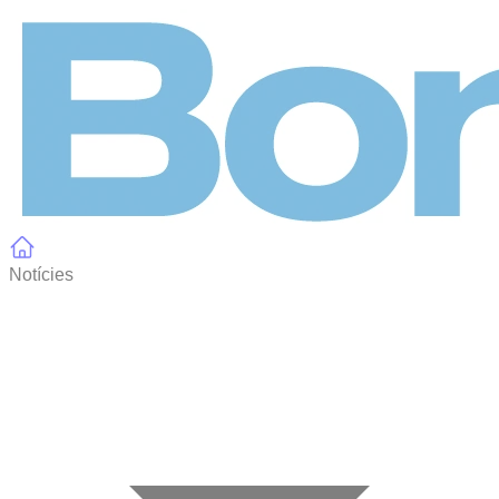
Panell de gestió de galetes
Notícies