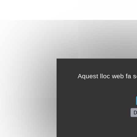
Aquest lloc web fa se
D