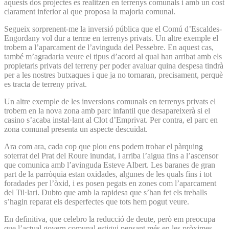
aquests dos projectes es realitzen en terrenys comunals i amb un cost
clarament inferior al que proposa la majoria comunal.
Segueix sorprenent-me la inversió pública que el Comú d’Escaldes-
Engordany vol dur a terme en terrenys privats. Un altre exemple el
trobem a l’aparcament de l’avinguda del Pessebre. En aquest cas,
també m’agradaria veure el tipus d’acord al qual han arribat amb els
propietaris privats del terreny per poder avaluar quina despesa tindrà
per a les nostres butxaques i que ja no tornaran, precisament, perquè
es tracta de terreny privat.
Un altre exemple de les inversions comunals en terrenys privats el
trobem en la nova zona amb parc infantil que desapareixerà si el
casino s’acaba instal·lant al Clot d’Emprivat. Per contra, el parc en
zona comunal presenta un aspecte descuidat.
Ara com ara, cada cop que plou ens podem trobar el pàrquing
soterrat del Prat del Roure inundat, i arriba l’aigua fins a l’ascensor
que comunica amb l’avinguda Esteve Albert. Les baranes de gran
part de la parròquia estan oxidades, algunes de les quals fins i tot
foradades per l’òxid, i es posen pegats en zones com l’aparcament
del Til·lari. Dubto que amb la rapidesa que s’han fet els treballs
s’hagin reparat els desperfectes que tots hem pogut veure.
En definitiva, que celebro la reducció de deute, però em preocupa
que l’actual govern comunal estigui pensant més en les pròximes