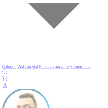
Galeries
Vist i no vist
Passava per aquí
Hemeroteca