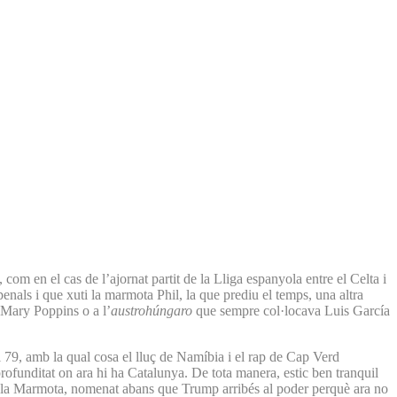
 com en el cas de l’ajornat partit de la Lliga espanyola entre el Celta i
penals i que xuti la marmota Phil, la que prediu el temps, una altra
 Mary Poppins o a l’
austrohúngaro
que sempre col·locava Luis García
l 79, amb la qual cosa el lluç de Namíbia i el rap de Cap Verd
rofunditat on ara hi ha Catalunya. De tota manera, estic ben tranquil
e la Marmota, nomenat abans que Trump arribés al poder perquè ara no