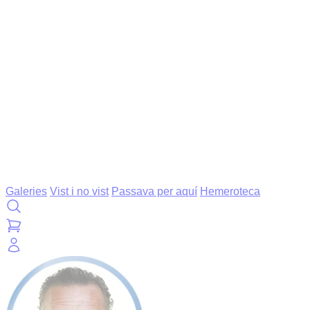
Galeries
Vist i no vist
Passava per aquí
Hemeroteca