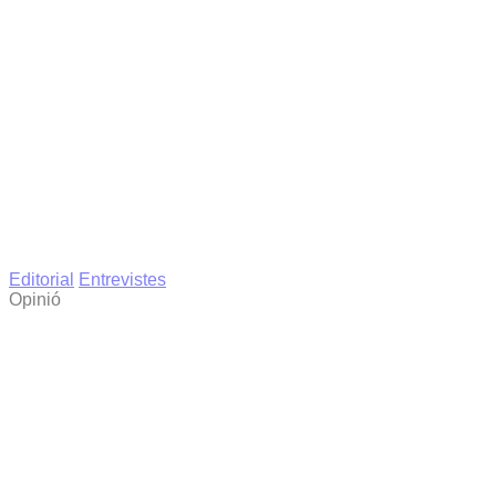
Editorial
Entrevistes
Opinió