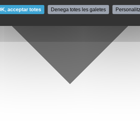
K, acceptar totes
Denega totes les galetes
Personalit