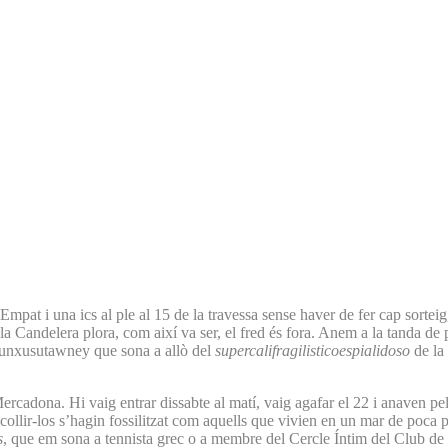
mpat i una ics al ple al 15 de la travessa sense haver de fer cap sorteig,
i la Candelera plora, com així va ser, el fred és fora. Anem a la tanda de 
Punxusutawney que sona a allò del
supercalifragilisticoespialidoso
de la
Mercadona. Hi vaig entrar dissabte al matí, vaig agafar el 22 i anaven pe
collir-los s’hagin fossilitzat com aquells que vivien en un mar de poca p
s
, que em sona a tennista grec o a membre del Cercle Íntim del Club d