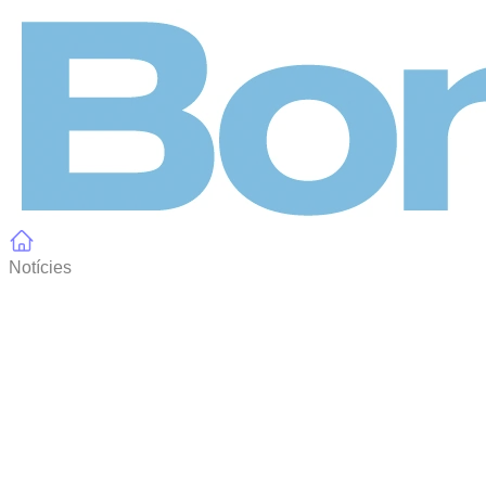
Panell de gestió de galetes
Notícies