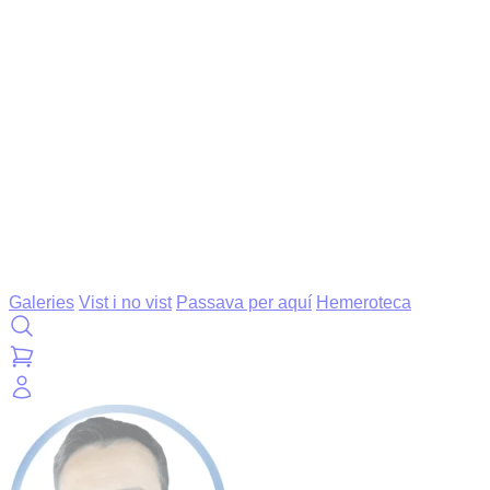
Galeries
Vist i no vist
Passava per aquí
Hemeroteca