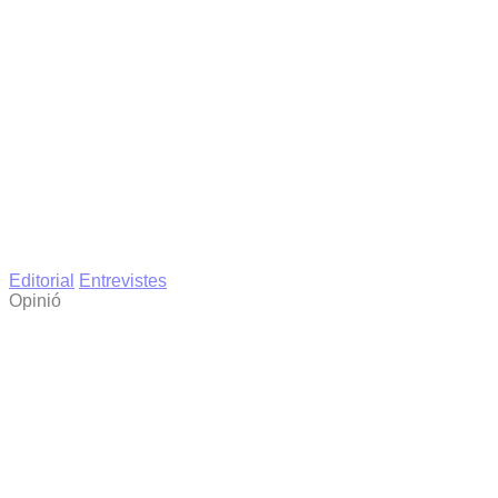
Editorial
Entrevistes
Opinió