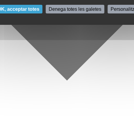
K, acceptar totes
Denega totes les galetes
Personalit