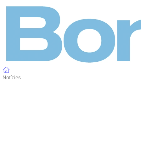
Panell de gestió de galetes
Notícies