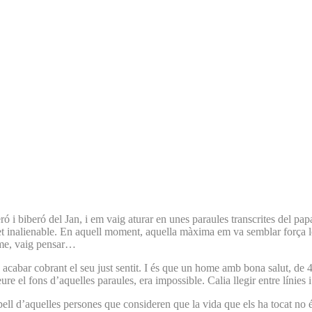
beró i biberó del Jan, i em vaig aturar en unes paraules transcrites del 
et inalienable. En aquell moment, aquella màxima em va semblar força lò
home, vaig pensar…
 acabar cobrant el seu just sentit. I és que un home amb bona salut, de 4
ure el fons d’aquelles paraules, era impossible. Calia llegir entre línies
a pell d’aquelles persones que consideren que la vida que els ha tocat no