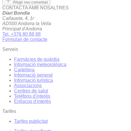
Afegir nou comentari
CONTACTA AMB NOSALTRES
Diari Bondia
Callaueta, 4, 1r
AD500 Andorra la Vella
Principat d'Andorra
Tel. +376 80 88 88
Formulari de contacte
Serveis
Farmàcies de guàrdia
Informació meteorològica
Cartellera
Informació general
Informació turística
Associacions
Centres de salut
Telèfons d'interès
Enllaços d'interés
Tarifes
Tarifes publicitat