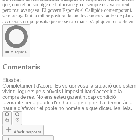
que, com el personatge de l’aforisme grec, sempre estava corrent
però mai avançava. El govern Espot és el Callipide contemporani,
sempre agafant la millor postura davant les càmeres, autor de plans
accelerats i superposats que no se sap mai si s’apliquen o s’obliden.
❤️
M'agrada!
Comentaris
Elisabet
Completament d'acord. És vergonyosa la situació que estem
vivint: lloguers pels núvols i imposibilitat d'accedir a la
compra de res. No ens esteu garantint cap condició
favorable per a gaudir d'un habitatge digne. La democràcia
hauria d'afavorir el poble no només als que dicteu les lleis.
👍
👎
Afegir resposta