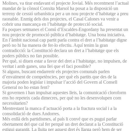
Molines, va tirar endavant el projecte Jovial. Més recentment l’actual
mandat de la cònsol Conxita Marsol ha posat a la disposició un
terreny de cessió urbanística per a un nou projecte d’habitatge a preu
raonable. Enmig dels dos projectes, el Casal Calones va venir a
cobrir una mancança en l’habitatge de protecció social.
Fa poques setmanes el Comú d’Escaldes-Engordany ha presentat un
nou projecte de promoció pública d’habitatge. Una bona iniciativa.
En l’àmbit nacional cap partit parla contra el dret a l’habitatge digne
però no hi ha manera de fer-lo efectiu. Aquí tenim la gran
contradicció: la Constitució declara un dret a l’habitatge que els
poders públics no fan possible.
Per què, si diuen estar a favor del dret a l’habitatge, no impulsen, de
veritat i amb ganes, una llei que el faci possible?
Si alguns, buscant endarrerir els projectes comunals parlen
d’envaïment de competències, per què els partits que des de la
majoria poden legislar i impulsar l’acció del Govern al Consell
General no ho estan fent?
Si governen i han impulsat aquestes lleis, la comunicació cloroform
ens ho repeteix cada dimecres, per què no les desenvolupen com
necessitarien?
Mentrestant la manca d’actuació porta a la fractura social i a la
consolidació de dues Andorres.
Més enllà dels partidismes, al país li convé que es pugui parlar
obertament del que cal fer perquè un dret declarat a la Constitució
estigui garantit. La lluita per aquest dret és llarga però hem de ser