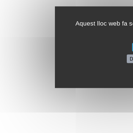
Aquest lloc web fa se
D