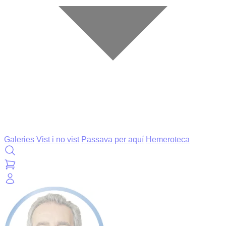
Galeries
Vist i no vist
Passava per aquí
Hemeroteca