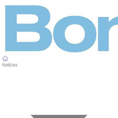
Panell de gestió de galetes
Notícies