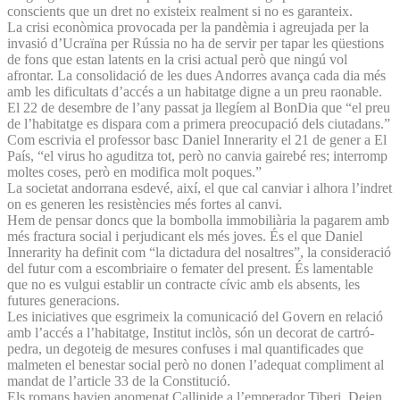
conscients que un dret no existeix realment si no es garanteix.
La crisi econòmica provocada per la pandèmia i agreujada per la
invasió d’Ucraïna per Rússia no ha de servir per tapar les qüestions
de fons que estan latents en la crisi actual però que ningú vol
afrontar. La consolidació de les dues Andorres avança cada dia més
amb les dificultats d’accés a un habitatge digne a un preu raonable.
El 22 de desembre de l’any passat ja llegíem al BonDia que “el preu
de l’habitatge es dispara com a primera preocupació dels ciutadans.”
Com escrivia el professor basc Daniel Innerarity el 21 de gener a El
País, “el virus ho aguditza tot, però no canvia gairebé res; interromp
moltes coses, però en modifica molt poques.”
La societat andorrana esdevé, així, el que cal canviar i alhora l’indret
on es generen les resistències més fortes al canvi.
Hem de pensar doncs que la bombolla immobiliària la pagarem amb
més fractura social i perjudicant els més joves. És el que Daniel
Innerarity ha definit com “la dictadura del nosaltres”, la consideració
del futur com a escombriaire o femater del present. És lamentable
que no es vulgui establir un contracte cívic amb els absents, les
futures generacions.
Les iniciatives que esgrimeix la comunicació del Govern en relació
amb l’accés a l’habitatge, Institut inclòs, són un decorat de cartró-
pedra, un degoteig de mesures confuses i mal quantificades que
malmeten el benestar social però no donen l’adequat compliment al
mandat de l’article 33 de la Constitució.
Els romans havien anomenat Callipide a l’emperador Tiberi. Deien