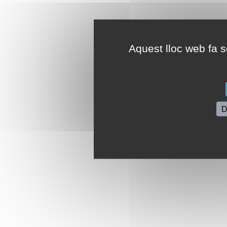
Aquest lloc web fa se
D