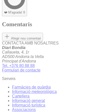
❤️
M'agrada!
8
Comentaris
Afegir nou comentari
CONTACTA AMB NOSALTRES
Diari Bondia
Callaueta, 4, 1r
AD500 Andorra la Vella
Principat d'Andorra
Tel. +376 80 88 88
Formulari de contacte
Serveis
Farmàcies de guàrdia
Informació meteorològica
Cartellera
Informació general
Informació turística
Associacions