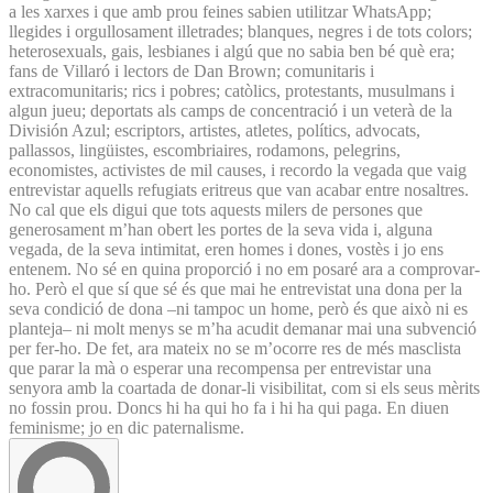
a les xarxes i que amb prou feines sabien utilitzar WhatsApp;
llegides i orgullosament illetrades; blanques, negres i de tots colors;
heterosexuals, gais, lesbianes i algú que no sabia ben bé què era;
fans de Villaró i lectors de Dan Brown; comunitaris i
extracomunitaris; rics i pobres; catòlics, protestants, musulmans i
algun jueu; deportats als camps de concentració i un veterà de la
División Azul; escriptors, artistes, atletes, polítics, advocats,
pallassos, lingüistes, escombriaires, rodamons, pelegrins,
economistes, activistes de mil causes, i recordo la vegada que vaig
entrevistar aquells refugiats eritreus que van acabar entre nosaltres.
No cal que els digui que tots aquests milers de persones que
generosament m’han obert les portes de la seva vida i, alguna
vegada, de la seva intimitat, eren homes i dones, vostès i jo ens
entenem. No sé en quina proporció i no em posaré ara a comprovar-
ho. Però el que sí que sé és que mai he entrevistat una dona per la
seva condició de dona –ni tampoc un home, però és que això ni es
planteja– ni molt menys se m’ha acudit demanar mai una subvenció
per fer-ho. De fet, ara mateix no se m’ocorre res de més masclista
que parar la mà o esperar una recompensa per entrevistar una
senyora amb la coartada de donar-li visibilitat, com si els seus mèrits
no fossin prou. Doncs hi ha qui ho fa i hi ha qui paga. En diuen
feminisme; jo en dic paternalisme.