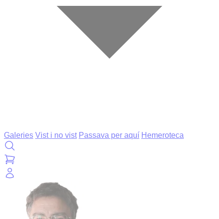
Galeries
Vist i no vist
Passava per aquí
Hemeroteca