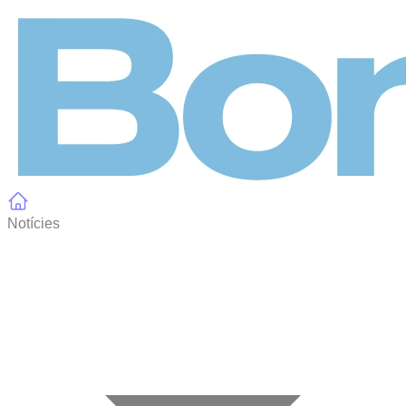
Panell de gestió de galetes
Notícies