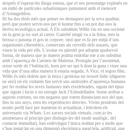
després d’esperar-ho llarga estona, que el seu personatge explotés en
un milió de partícules subatòmiques juntament amb el meteorit
d’Armageddon.
Hi ha dos títols més que potser no destaquen per la seva qualitat,
però que poden servir-nos per il·lustrar fins a on pot dur-nos la
deriva tecnològica actual. A Els substituts Willis viu en una societat
on la gent ja no surt al carrer. Gairebé ningú va a la feina, treu la
brossa o passeja el gos in corpore, sinó que es fa per mitjà d’uns
organismes cibernètics, connectats als cervells dels usuaris, que
viuen la vida per ells. L’avatar en qüestió pot adoptar qualsevol
forma, de manera que jo mateix podria endollar-me a un substitut
amb l’aparença de Carmen de Mairena. Protegits per l’anonimat,
sense sortir de l’habitació, hom pot ser qui li doni la gana i viure una
vida que d’una altra manera li estaria negada. A Vice, el segon film,
Willis és més dolent que la tinya i gestiona un ressort lúdic (diguem-
ne així) on els visitants fan servir uns androides d’aparença humana
per fer realitat les seves fantasies més eixelebrades, siguin del tipus
que siguin i facin o no enrogir Jack l’Esbudellador. Sense arribar a
aquests extrems, no em negareu que estem distanciant-nos del que,
fins fa uns anys, eren les experiències directes. Vivim pendents del
nostre perfil face per mantenir-lo actualitzat, i felicitem els
aniversaris via Whats. Les xarxes socials virtuals, com jo les
anomenava al principi (per distingir-les del mode analògic, del
contacte immediat), han esdevingut l’única realitat per a molts que
s’han instal·lat en una dimensió electrònica paral·lela, artificial, que