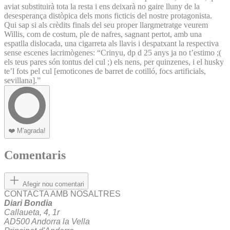
aviat substituirà tota la resta i ens deixarà no gaire lluny de la
desesperança distòpica dels mons ficticis del nostre protagonista.
Qui sap si als crèdits finals del seu proper llargmetratge veurem
Willis, com de costum, ple de nafres, sagnant pertot, amb una
espatlla dislocada, una cigarreta als llavis i despatxant la respectiva
sense escenes lacrimògenes: “Crinyu, dp d 25 anys ja no t’estimo ;(
els teus pares són tontus del cul ;) els nens, per quinzenes, i el husky
te’l fots pel cul [emoticones de barret de cotilló, focs artificials,
sevillana].”
❤️
M'agrada!
Comentaris
Afegir nou comentari
CONTACTA AMB NOSALTRES
Diari Bondia
Callaueta, 4, 1r
AD500 Andorra la Vella