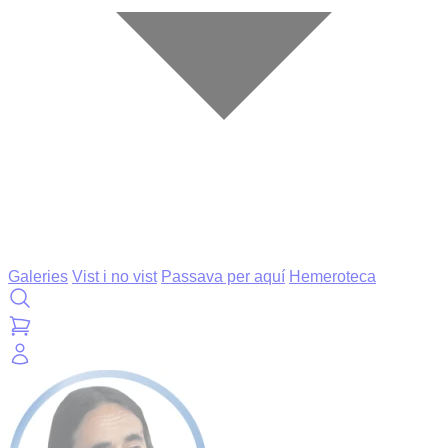
Galeries
Vist i no vist
Passava per aquí
Hemeroteca