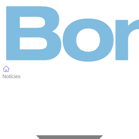
Panell de gestió de galetes
Notícies