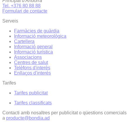
Principat d'Andorra
Tel. +376 80 88 88
Formulari de contacte
Serveis
Farmàcies de guàrdia
Informació meteorològica
Cartellera
Informació general
Informació turística
Associacions
Centres de salut
Telèfons d'interès
Enllaços d'interés
Tarifes
Tarifes publicitat
Tarifes classificats
Contacti amb nosaltres per publicitat o qüestions comercials
a
producte@bondia.ad