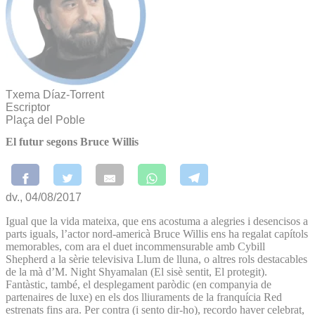
Txema Díaz-Torrent
Escriptor
Plaça del Poble
El futur segons Bruce Willis
dv., 04/08/2017
Igual que la vida mateixa, que ens acostuma a alegries i desencisos a
parts iguals, l’actor nord-americà Bruce Willis ens ha regalat capítols
memorables, com ara el duet incommensurable amb Cybill
Shepherd a la sèrie televisiva Llum de lluna, o altres rols destacables
de la mà d’M. Night Shyamalan (El sisè sentit, El protegit).
Fantàstic, també, el desplegament paròdic (en companyia de
partenaires de luxe) en els dos lliuraments de la franquícia Red
estrenats fins ara. Per contra (i sento dir-ho), recordo haver celebrat,