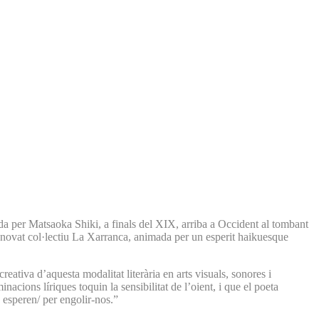
da per Matsaoka Shiki, a finals del XIX, arriba a Occident al tombant
renovat col·lectiu La Xarranca, animada per un esperit haikuesque
reativa d’aquesta modalitat literària en arts visuals, sonores i
nacions líriques toquin la sensibilitat de l’oient, i que el poeta
esperen/ per engolir-nos.”