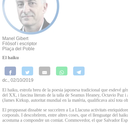
Manel Gibert
Filòsof i escriptor
Plaça del Poble
El haiku
dc., 02/10/2019
El haiku, estrofa breu de la poesia japonesa tradicional que esdevé g
del XX, i fascina literats de la talla de Seamus Heaney, Octavio Paz i
(James Kirkup, autoritat mundial en la matèria, qualificava així tota o
El proppassat dissabte se succeïren a La Llacuna activitats enriquidores 
corporals. I descobrírem, entre altres coses, que el llenguatge del haiku
acostuma a compondre un comiat. Commovedor, el que Salvador Espriu a