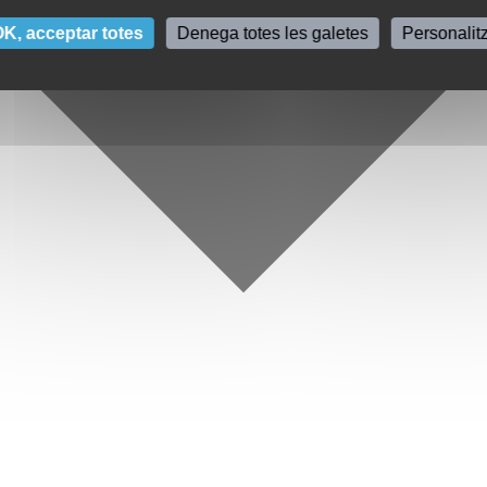
K, acceptar totes
Denega totes les galetes
Personalit