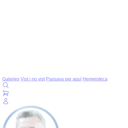
Galeries
Vist i no vist
Passava per aquí
Hemeroteca