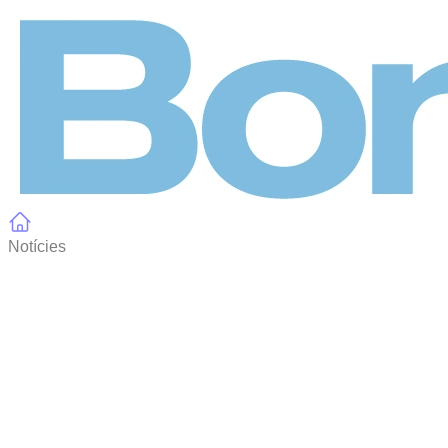
Panell de gestió de galetes
Notícies