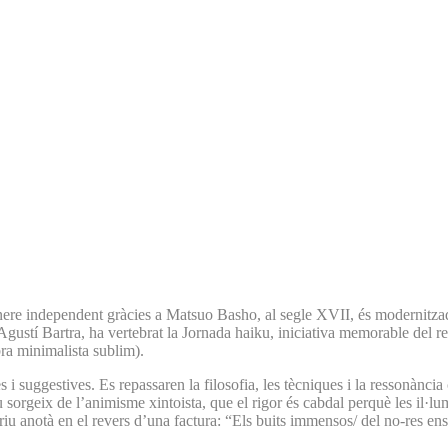
ènere independent gràcies a Matsuo Basho, al segle XVII, és modernitza
 Agustí Bartra, ha vertebrat la Jornada haiku, iniciativa memorable del 
bra minimalista sublim).
i suggestives. Es repassaren la filosofia, les tècniques i la ressonància c
 sorgeix de l’animisme xintoista, que el rigor és cabdal perquè les il·lumi
notà en el revers d’una factura: “Els buits immensos/ del no-res ens 