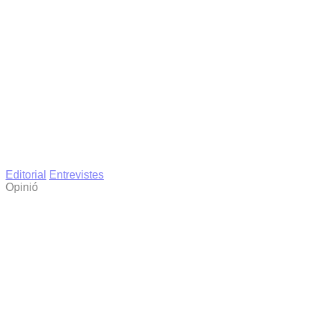
Editorial
Entrevistes
Opinió