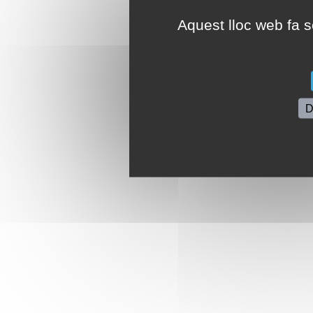
Aquest lloc web fa se
D