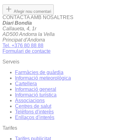
Afegir nou comentari
CONTACTA AMB NOSALTRES
Diari Bondia
Callaueta, 4, 1r
AD500 Andorra la Vella
Principat d'Andorra
Tel. +376 80 88 88
Formulari de contacte
Serveis
Farmàcies de guàrdia
Informació meteorològica
Cartellera
Informació general
Informació turística
Associacions
Centres de salut
Telèfons d'interès
Enllaços d'interés
Tarifes
Tarifes publicitat