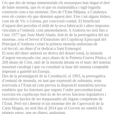
I és que des de temps immemorials els monarques han tingut el dret
de batre moneda, que és el que en numismàtica i sigil·lografia
coneixem com a ius monetae. Des de l’Edat Mitjana, a Catalunya
eren els comtes els que detenien aquest dret. Fins i tot alguns bisbes,
com els de Vic o Girona, per concessió comtal. El beneficiari
d’aquest dret percebia el rèdit de la seva fabricació i altres impostos
vinculats a l’emissió, com amonedament. A Andorra no serà fins a
l’any 1977 que Joan Martí Alanis, fent ús de la prerrogativa del ius
monetae, crea el Servei d’Emissions del Copríncep Episcopal del
Principat d’Andorra i emet la primera moneda andorrana de
col·lecció, un diner d’or dedicat a Sant Ermengol.
El nom del diner andorrà no deriva del denari romà, la moneda
d’argent encunyada cinc anys abans de la Primera Guerra Púnica, el
269 abans de Crist, sinó de la moneda ideada en el marc del sistema
monetari carolingi i que va constituir la base del sistema comptable
imperant a gairebé tot Europa.
Des de la promulgació de la Constitució, el 1993, la prerrogativa
d’emissió de moneda, en tant que expressió de sobirania, resta
reservada a l’Estat tal com preveu la disposició transitòria tercera:
estableix que les funcions que segons l’ordre preconstitucional
exercien els coprínceps fent ús de les seves funcions legislatives i
executives havien de ser traspassades als òrgans competents de
l’Estat. Però tot i detenir el ius monetae des de l’aprovació de la
Carta Magna, no serà fins al 2014 que el Govern no emetrà els
primers euros, que no diners, andorrans.