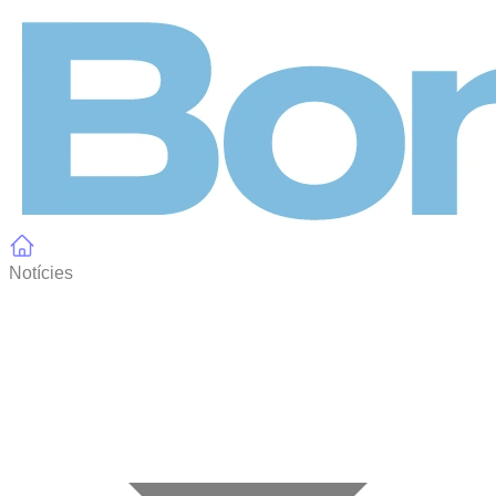
Panell de gestió de galetes
Notícies