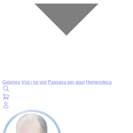
Galeries
Vist i no vist
Passava per aquí
Hemeroteca