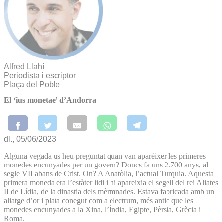
Alfred Llahí
Periodista i escriptor
Plaça del Poble
El ‘ius monetae’ d’Andorra
dl., 05/06/2023
Alguna vegada us heu preguntat quan van aparèixer les primeres
monedes encunyades per un govern? Doncs fa uns 2.700 anys, al
segle VII abans de Crist. On? A Anatòlia, l’actual Turquia. Aquesta
primera moneda era l’estàter lidi i hi apareixia el segell del rei Aliates
II de Lídia, de la dinastia dels mèrmnades. Estava fabricada amb un
aliatge d’or i plata conegut com a electrum, més antic que les
monedes encunyades a la Xina, l’Índia, Egipte, Pèrsia, Grècia i
Roma.