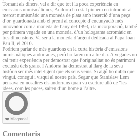
Tornant als diners, val a dir que tot i la poca experiència en
emissions numismàtiques, Andorra ha estat pionera en introduir al
mercat numismàtic una moneda de plata amb inserció d’una peça
d’or, guardonada amb el premi al concepte d’encunyació més
innovador com a moneda de l’any del 1993, i la incorporació, també
per primera vegada en una moneda, d’un holograma acromàtic en
tres dimensions. Va ser a la moneda d’argent dedicada al Papa Joan
Pau II, el 2010.
Podríem parlar de més guardons en la curta història d’emissions
numismàtiques andorranes, però ho farem un altre dia. A vegades no
cal tenir experiència per demostrar que l’originalitat no és patrimoni
exclusiu dels grans. I Andorra ha demostrat al llarg de la seva
història ser més intel·ligent que els seus veïns. Si algú ho dubta que
vingui, conegui i visqui al nostre país. Segur que Stanisław Lem
pensava en nosaltres els andorrans quan va escriure allò de “les
idees, com les puces, salten d’un home a l’altre.
❤️
M'agrada!
Comentaris