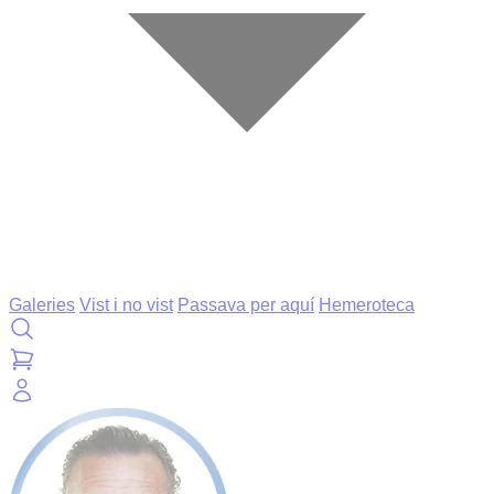
Galeries
Vist i no vist
Passava per aquí
Hemeroteca