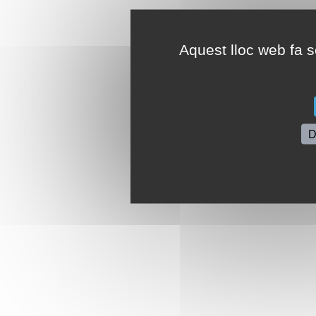
Aquest lloc web fa se
D