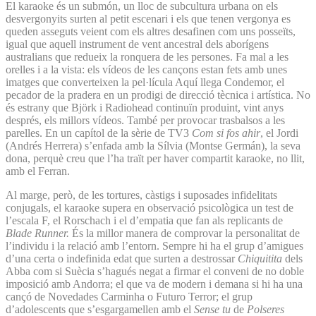
El karaoke és un submón, un lloc de subcultura urbana on els
desvergonyits surten al petit escenari i els que tenen vergonya es
queden asseguts veient com els altres desafinen com uns posseïts,
igual que aquell instrument de vent ancestral dels aborígens
australians que redueix la ronquera de les persones. Fa mal a les
orelles i a la vista: els vídeos de les cançons estan fets amb unes
imatges que converteixen la pel·lícula Aquí llega Condemor, el
pecador de la pradera en un prodigi de direcció tècnica i artística. No
és estrany que Björk i Radiohead continuïn produint, vint anys
després, els millors vídeos. També per provocar trasbalsos a les
parelles. En un capítol de la sèrie de TV3
Com si fos ahir
, el Jordi
(Andrés Herrera) s’enfada amb la Sílvia (Montse Germán), la seva
dona, perquè creu que l’ha traït per haver compartit karaoke, no llit,
amb el Ferran.
Al marge, però, de les tortures, càstigs i suposades infidelitats
conjugals, el karaoke supera en observació psicològica un test de
l’escala F, el Rorschach i el d’empatia que fan als replicants de
Blade Runner.
És la millor manera de comprovar la personalitat de
l’individu i la relació amb l’entorn. Sempre hi ha el grup d’amigues
d’una certa o indefinida edat que surten a destrossar
Chiquitita
dels
Abba com si Suècia s’hagués negat a firmar el conveni de no doble
imposició amb Andorra; el que va de modern i demana si hi ha una
cançó de Novedades Carminha o Futuro Terror; el grup
d’adolescents que s’esgargamellen amb el
Sense tu
de
Polseres