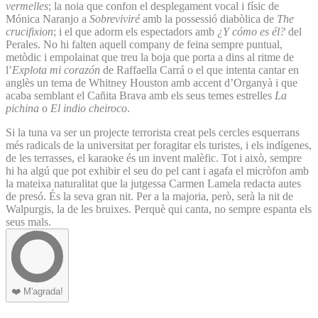
vermelles
; la noia que confon el desplegament vocal i físic de
Mónica Naranjo a
Sobreviviré
amb la possessió diabòlica de
The
crucifixion
; i el que adorm els espectadors amb
¿Y cómo es él?
del
Perales. No hi falten aquell company de feina sempre puntual,
metòdic i empolainat que treu la boja que porta a dins al ritme de
l’
Explota mi corazón
de Raffaella Carrá o el que intenta cantar en
anglès un tema de Whitney Houston amb accent d’Organyà i que
acaba semblant el Cañita Brava amb els seus temes estrelles
La
pichina
o
El indio cheiroco
.
Si la tuna va ser un projecte terrorista creat pels cercles esquerrans
més radicals de la universitat per foragitar els turistes, i els indígenes,
de les terrasses, el karaoke és un invent malèfic. Tot i això, sempre
hi ha algú que pot exhibir el seu do pel cant i agafa el micròfon amb
la mateixa naturalitat que la jutgessa Carmen Lamela redacta autes
de presó. És la seva gran nit. Per a la majoria, però, serà la nit de
Walpurgis, la de les bruixes. Perquè qui canta, no sempre espanta els
seus mals.
❤️
M'agrada!