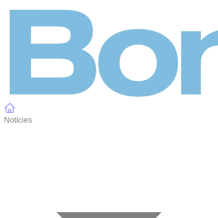
Panell de gestió de galetes
Notícies