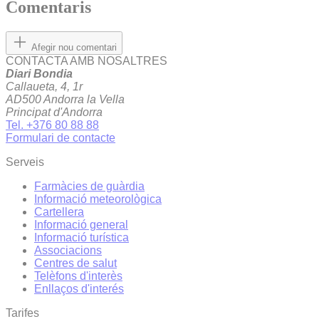
Comentaris
Afegir nou comentari
CONTACTA AMB NOSALTRES
Diari Bondia
Callaueta, 4, 1r
AD500 Andorra la Vella
Principat d'Andorra
Tel. +376 80 88 88
Formulari de contacte
Serveis
Farmàcies de guàrdia
Informació meteorològica
Cartellera
Informació general
Informació turística
Associacions
Centres de salut
Telèfons d'interès
Enllaços d'interés
Tarifes