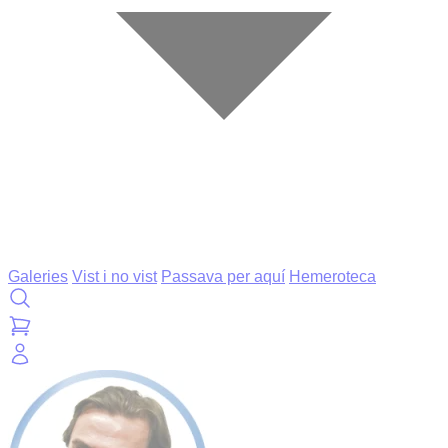
Galeries
Vist i no vist
Passava per aquí
Hemeroteca