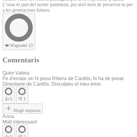
L’ossa és part del nostre patrimoni, per això hem de preservar-la per
a les generacions futures.
❤️
M'agrada!
13
Comentaris
Quim Valera
Fe d'errata: on hi posa Ribera de Cardós, hi ha de posar
Ginestarre de Cardós. Disculpeu el meu error.
👍
5
👎
1
Afegir resposta
Anna
Molt interessant
👍
3
👎
1