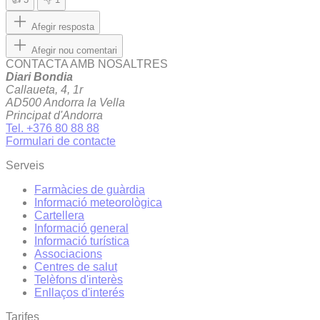
Afegir resposta
Afegir nou comentari
CONTACTA AMB NOSALTRES
Diari Bondia
Callaueta, 4, 1r
AD500 Andorra la Vella
Principat d'Andorra
Tel. +376 80 88 88
Formulari de contacte
Serveis
Farmàcies de guàrdia
Informació meteorològica
Cartellera
Informació general
Informació turística
Associacions
Centres de salut
Telèfons d'interès
Enllaços d'interés
Tarifes