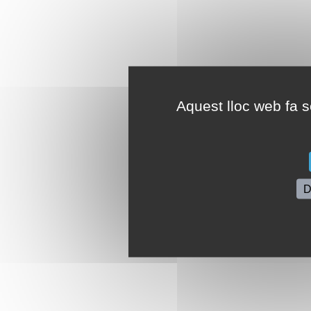
Aquest lloc web fa se
D