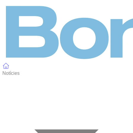
Panell de gestió de galetes
Notícies