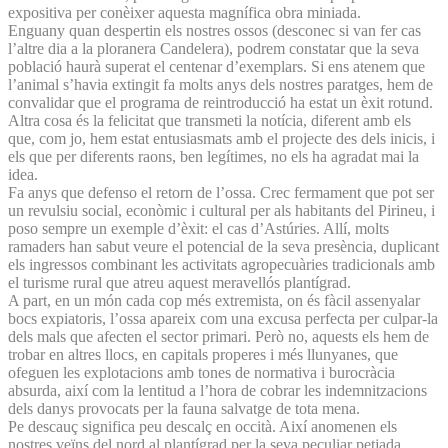
expositiva per conèixer aquesta magnífica obra miniada.
Enguany quan despertin els nostres ossos (desconec si van fer cas
l’altre dia a la ploranera Candelera), podrem constatar que la seva
població haurà superat el centenar d’exemplars. Si ens atenem que
l’animal s’havia extingit fa molts anys dels nostres paratges, hem de
convalidar que el programa de reintroducció ha estat un èxit rotund.
Altra cosa és la felicitat que transmeti la notícia, diferent amb els
que, com jo, hem estat entusiasmats amb el projecte des dels inicis, i
els que per diferents raons, ben legítimes, no els ha agradat mai la
idea.
Fa anys que defenso el retorn de l’ossa. Crec fermament que pot ser
un revulsiu social, econòmic i cultural per als habitants del Pirineu, i
poso sempre un exemple d’èxit: el cas d’Astúries. Allí, molts
ramaders han sabut veure el potencial de la seva presència, duplicant
els ingressos combinant les activitats agropecuàries tradicionals amb
el turisme rural que atreu aquest meravellós plantígrad.
A part, en un món cada cop més extremista, on és fàcil assenyalar
bocs expiatoris, l’ossa apareix com una excusa perfecta per culpar-la
dels mals que afecten el sector primari. Però no, aquests els hem de
trobar en altres llocs, en capitals properes i més llunyanes, que
ofeguen les explotacions amb tones de normativa i burocràcia
absurda, així com la lentitud a l’hora de cobrar les indemnitzacions
dels danys provocats per la fauna salvatge de tota mena.
Pe descauç significa peu descalç en occità. Així anomenen els
nostres veïns del nord al plantígrad per la seva peculiar petjada.