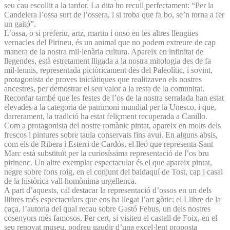
seu cau escollit a la tardor. La dita ho recull perfectament: “Per la
Candelera l’ossa surt de l’ossera, i si troba que fa bo, se’n torna a fer
un gaitó”.
L’ossa, o si preferiu, artz, martin i onso en les altres llengües
vernacles del Pirineu, és un animal que no podem extreure de cap
manera de la nostra mil·lenària cultura. Apareix en infinitat de
llegendes, està estretament lligada a la nostra mitologia des de fa
mil·lennis, representada pictòricament des del Paleolític, i sovint,
protagonista de proves iniciàtiques que realitzaven els nostres
ancestres, per demostrar el seu valor a la resta de la comunitat.
Recordar també que les festes de l’os de la nostra serralada han estat
elevades a la categoria de patrimoni mundial per la Unesco, i que,
darrerament, la tradició ha estat feliçment recuperada a Canillo.
Com a protagonista del nostre romànic pintat, apareix en molts dels
frescos i pintures sobre taula conservats fins avui. En alguns absis,
com els de Ribera i Esterri de Cardós, el lleó que representa Sant
Marc està substituït per la curiosíssima representació de l’os bru
pirinenc. Un altre exemplar espectacular és el que apareix pintat,
negre sobre fons roig, en el conjunt del baldaquí de Tost, cap i casal
de la històrica vall homònima urgellenca.
A part d’aquests, cal destacar la representació d’ossos en un dels
llibres més espectaculars que ens ha llegat l’art gòtic: el Llibre de la
caça, l’autoria del qual recau sobre Gastó Febus, un dels nostres
cosenyors més famosos. Per cert, si visiteu el castell de Foix, en el
seu renovat museu, podreu gaudir d’una excel·lent proposta