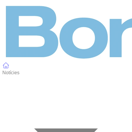
Panell de gestió de galetes
Notícies