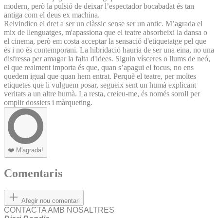
modern, però la pulsió de deixar l’espectador bocabadat és tan
antiga com el deus ex machina.
Reivindico el dret a ser un clàssic sense ser un antic. M’agrada el
mix de llenguatges, m'apassiona que el teatre absorbeixi la dansa o
el cinema, però em costa acceptar la sensació d'etiquetatge pel que
és i no és contemporani. La hibridació hauria de ser una eina, no una
disfressa per amagar la falta d'idees. Siguin vísceres o llums de neó,
el que realment importa és que, quan s’apagui el focus, no ens
quedem igual que quan hem entrat. Perquè el teatre, per moltes
etiquetes que li vulguem posar, segueix sent un humà explicant
veritats a un altre humà. La resta, creieu-me, és només soroll per
omplir dossiers i màrqueting.
❤️
M'agrada!
Comentaris
Afegir nou comentari
CONTACTA AMB NOSALTRES