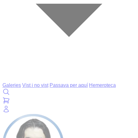
Galeries
Vist i no vist
Passava per aquí
Hemeroteca