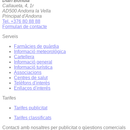
Diari Bondia
Callaueta, 4, 1r
AD500 Andorra la Vella
Principat d'Andorra
Tel. +376 80 88 88
Formulari de contacte
Serveis
Farmàcies de guàrdia
Informació meteorològica
Cartellera
Informació general
Informació turística
Associacions
Centres de salut
Telèfons d'interès
Enllaços d'interés
Tarifes
Tarifes publicitat
Tarifes classificats
Contacti amb nosaltres per publicitat o qüestions comercials