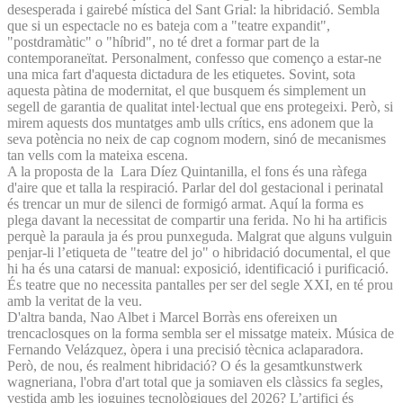
desesperada i gairebé mística del Sant Grial: la hibridació. Sembla
que si un espectacle no es bateja com a "teatre expandit",
"postdramàtic" o "híbrid", no té dret a formar part de la
contemporaneïtat. Personalment, confesso que començo a estar-ne
una mica fart d'aquesta dictadura de les etiquetes. Sovint, sota
aquesta pàtina de modernitat, el que busquem és simplement un
segell de garantia de qualitat intel·lectual que ens protegeixi. Però, si
mirem aquests dos muntatges amb ulls crítics, ens adonem que la
seva potència no neix de cap cognom modern, sinó de mecanismes
tan vells com la mateixa escena.
A la proposta de la Lara Díez Quintanilla, el fons és una ràfega
d'aire que et talla la respiració. Parlar del dol gestacional i perinatal
és trencar un mur de silenci de formigó armat. Aquí la forma es
plega davant la necessitat de compartir una ferida. No hi ha artificis
perquè la paraula ja és prou punxeguda. Malgrat que alguns vulguin
penjar-li l’etiqueta de "teatre del jo" o hibridació documental, el que
hi ha és una catarsi de manual: exposició, identificació i purificació.
És teatre que no necessita pantalles per ser del segle XXI, en té prou
amb la veritat de la veu.
D'altra banda, Nao Albet i Marcel Borràs ens ofereixen un
trencaclosques on la forma sembla ser el missatge mateix. Música de
Fernando Velázquez, òpera i una precisió tècnica aclaparadora.
Però, de nou, és realment hibridació? O és la gesamtkunstwerk
wagneriana, l'obra d'art total que ja somiaven els clàssics fa segles,
vestida amb les joguines tecnològiques del 2026? L’artifici és