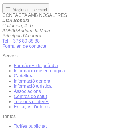
Afegir nou comentari
CONTACTA AMB NOSALTRES
Diari Bondia
Callaueta, 4, 1r
AD500 Andorra la Vella
Principat d'Andorra
Tel. +376 80 88 88
Formulari de contacte
Serveis
Farmàcies de guàrdia
Informació meteorològica
Cartellera
Informació general
Informació turística
Associacions
Centres de salut
Telèfons d'interès
Enllaços d'interés
Tarifes
Tarifes publicitat