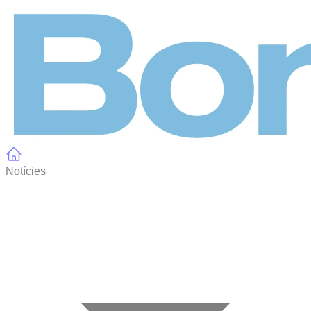
Panell de gestió de galetes
Notícies