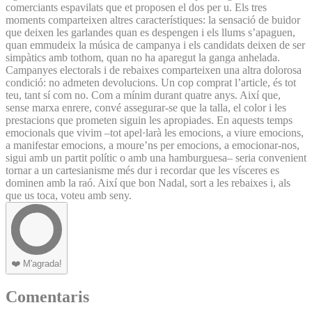
comerciants espavilats que et proposen el dos per u. Els tres
moments comparteixen altres característiques: la sensació de buidor
que deixen les garlandes quan es despengen i els llums s’apaguen,
quan emmudeix la música de campanya i els candidats deixen de ser
simpàtics amb tothom, quan no ha aparegut la ganga anhelada.
Campanyes electorals i de rebaixes comparteixen una altra dolorosa
condició: no admeten devolucions. Un cop comprat l’article, és tot
teu, tant sí com no. Com a mínim durant quatre anys. Així que,
sense marxa enrere, convé assegurar-se que la talla, el color i les
prestacions que prometen siguin les apropiades. En aquests temps
emocionals que vivim –tot apel·larà les emocions, a viure emocions,
a manifestar emocions, a moure’ns per emocions, a emocionar-nos,
sigui amb un partit polític o amb una hamburguesa– seria convenient
tornar a un cartesianisme més dur i recordar que les vísceres es
dominen amb la raó. Així que bon Nadal, sort a les rebaixes i, als
que us toca, voteu amb seny.
❤️
M'agrada!
Comentaris