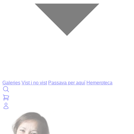
Galeries
Vist i no vist
Passava per aquí
Hemeroteca