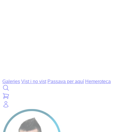
Galeries
Vist i no vist
Passava per aquí
Hemeroteca