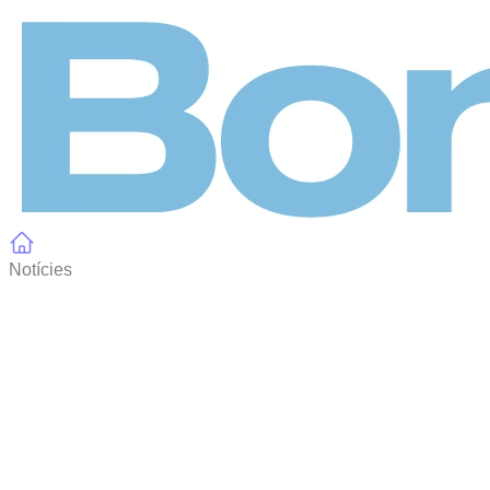
Panell de gestió de galetes
Notícies