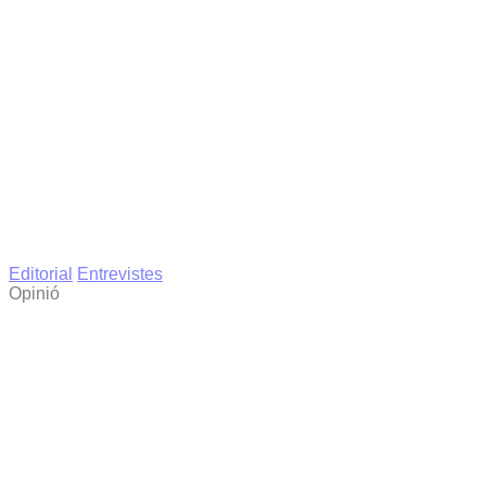
Editorial
Entrevistes
Opinió