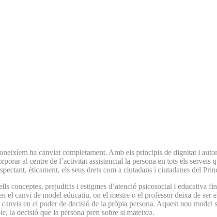
ra coneixíem ha canviat completament. Amb els principis de dignitat i a
ar al centre de l’activitat assistencial la persona en tots els serveis q
spectant, èticament, els seus drets com a ciutadans i ciutadanes del Prin
ells conceptes, prejudicis i estigmes d’atenció psicosocial i educativa fi
en el canvi de model educatiu, on el mestre o el professor deixa de ser e
s canvis en el poder de decisió de la pròpia persona. Aquest nou model 
le, la decisió que la persona pren sobre si mateix/a.