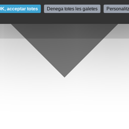
K, acceptar totes
Denega totes les galetes
Personalit