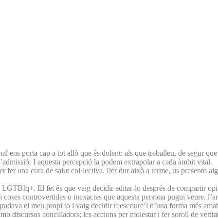
l ens porta cap a tot allò que és dolent: als que treballeu, de segur que
d’admissió. I aquesta percepció la podem extrapolar a cada àmbit vital.
per fer una cura de salut col·lectiva. Per dur això a terme, us presento a
ull LGTBIq+. El fet és que vaig decidir editar-lo després de compartir o
i coses controvertides o inexactes que aquesta persona pugui veure, l’art
radava el meu propi to i vaig decidir reescriure’l d’una forma més amabl
 discursos conciliadors; les accions per molestar i fer soroll de veritat