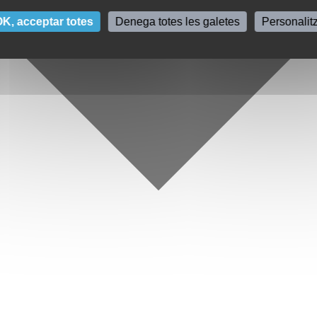
K, acceptar totes
Denega totes les galetes
Personalit