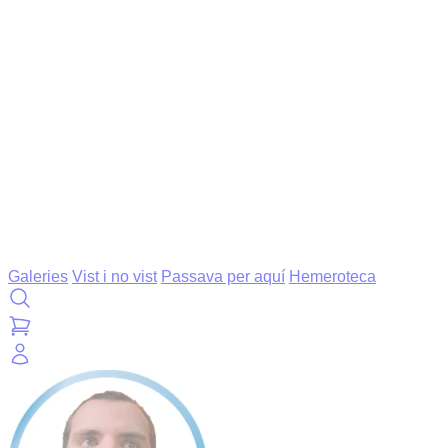
Galeries
Vist i no vist
Passava per aquí
Hemeroteca