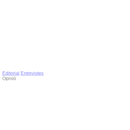
Editorial
Entrevistes
Opinió