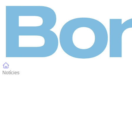
Panell de gestió de galetes
Notícies