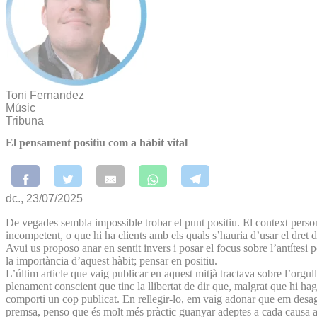
Toni Fernandez
Músic
Tribuna
El pensament positiu com a hàbit vital
dc., 23/07/2025
De vegades sembla impossible trobar el punt positiu. El context persona
incompetent, o que hi ha clients amb els quals s’hauria d’usar el dret 
Avui us proposo anar en sentit invers i posar el focus sobre l’antítesi 
la importància d’aquest hàbit; pensar en positiu.
L’últim article que vaig publicar en aquest mitjà tractava sobre l’org
plenament conscient que tinc la llibertat de dir que, malgrat que hi hag
comporti un cop publicat. En rellegir-lo, em vaig adonar que em desag
premsa, penso que és molt més pràctic guanyar adeptes a cada causa amb