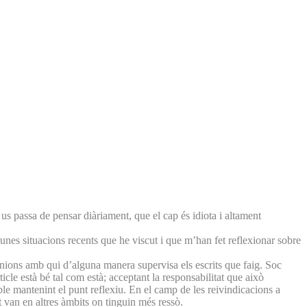
 us passa de pensar diàriament, que el cap és idiota i altament
lgunes situacions recents que he viscut i que m’han fet reflexionar sobre
pinions amb qui d’alguna manera supervisa els escrits que faig. Soc
icle està bé tal com està; acceptant la responsabilitat que això
e mantenint el punt reflexiu. En el camp de les reivindicacions a
 van en altres àmbits on tinguin més ressò.