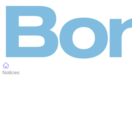
Panell de gestió de galetes
Notícies