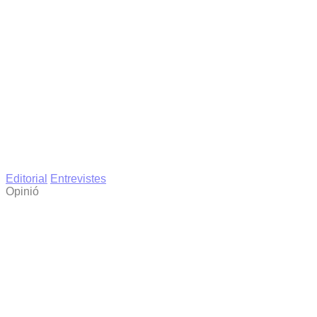
Editorial
Entrevistes
Opinió