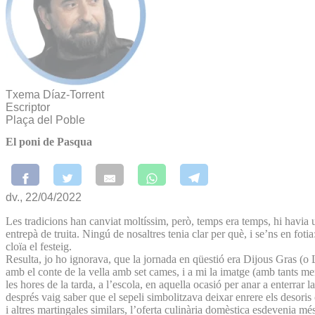
Txema Díaz-Torrent
Escriptor
Plaça del Poble
El poni de Pasqua
dv., 22/04/2022
Les tradicions han canviat moltíssim, però, temps era temps, hi havia 
entrepà de truita. Ningú de nosaltres tenia clar per què, i se’ns en fot
cloïa el festeig.
Resulta, jo ho ignorava, que la jornada en qüestió era Dijous Gras (o L
amb el conte de la vella amb set cames, i a mi la imatge (amb tants me
les hores de la tarda, a l’escola, en aquella ocasió per anar a enterrar 
després vaig saber que el sepeli simbolitzava deixar enrere els desoris
i altres martingales similars, l’oferta culinària domèstica esdevenia