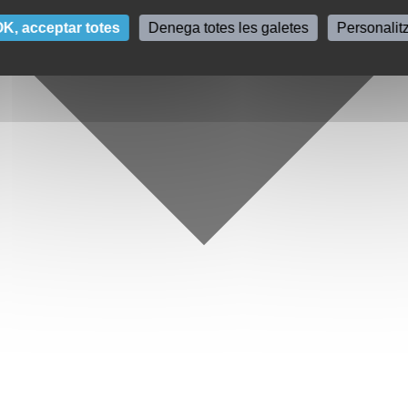
K, acceptar totes
Denega totes les galetes
Personalit