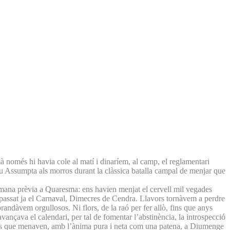
à només hi havia cole al matí i dinaríem, al camp, el reglamentari
senyu Assumpta als morros durant la clàssica batalla campal de menjar que
setmana prèvia a Quaresma: ens havien menjat el cervell mil vegades
, passat ja el Carnaval, Dimecres de Cendra. Llavors tornàvem a perdre
brandàvem orgullosos. Ni flors, de la raó per fer allò, fins que anys
vançava el calendari, per tal de fomentar l’abstinència, la introspecció
 nits que menaven, amb l’ànima pura i neta com una patena, a Diumenge