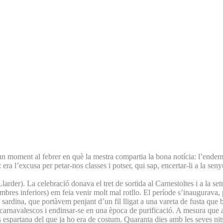
un moment al febrer en què la mestra compartia la bona notícia: l’endem
ia: era l’excusa per petar-nos classes i potser, qui sap, encertar-li a la 
larder). La celebració donava el tret de sortida al Carnestoltes i a la 
mbres inferiors) em feia venir molt mal rotllo. El període s’inaugurava
la sardina, que portàvem penjant d’un fil lligat a una vareta de fusta que 
 carnavalescos i endinsar-se en una època de purificació. A mesura que a
 més espartana del que ja ho era de costum. Quaranta dies amb les seves