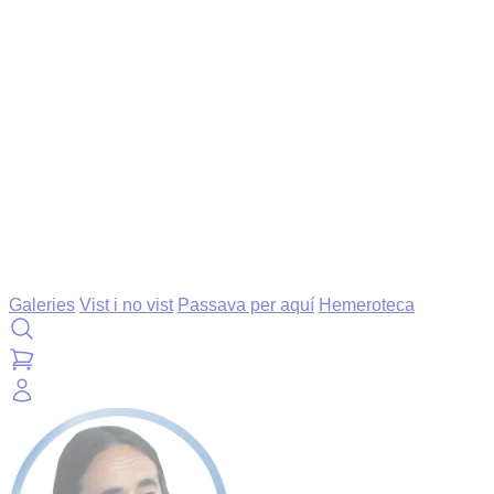
Galeries
Vist i no vist
Passava per aquí
Hemeroteca